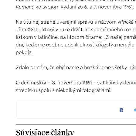
Romano
vo svojom vydaní zo 6. a 7. novembra 1961.
Na titulnej strane uverejnil správu s názvom
Africké
Jána XXIII., ktorý v ruke drží text spomínaného roz
lístkom v latinčine, na ktorom čítame: „Z našej pa
dni, keď sme osobne udelili plnosť kňazstva nemálo
pokoja.
Zdalo sa nám, že objímame a bozkávame všetky náro
O deň neskôr – 8. novembra 1961 – vatikánsky denní
stredisku spolu s niekoľkými fotografiami.
Súvisiace články