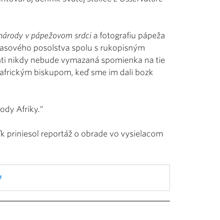
 národy v pápežovom srdci
a fotografiu pápeža
hlasového posolstva spolu s rukopisným
mäti nikdy nebude vymazaná spomienka na tie
 africkým biskupom, keď sme im dali bozk
dy Afriky.“
k priniesol reportáž o obrade vo vysielacom