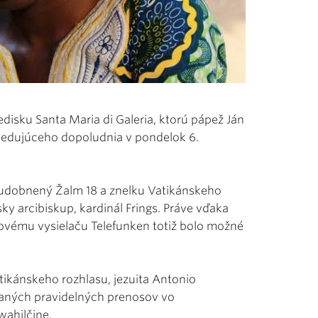
disku Santa Maria di Galeria, ktorú pápež Ján
asledujúceho dopoludnia v pondelok 6.
zhudobnený Žalm 18 a znelku Vatikánskeho
ky arcibiskup, kardinál Frings. Práve vďaka
tovému vysielaču Telefunken totiž bolo možné
Vatikánskeho rozhlasu, jezuita Antonio
vaných pravidelných prenosov vo
wahilčine.