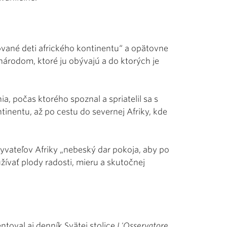
ované deti afrického kontinentu“ a opätovne
a národom, ktoré ju obývajú a do ktorých je
, počas ktorého spoznal a spriatelil sa s
nentu, až po cestu do severnej Afriky, kde
byvateľov Afriky „nebeský dar pokoja, aby po
žívať plody radosti, mieru a skutočnej
toval aj denník Svätej stolice
L'Osservatore