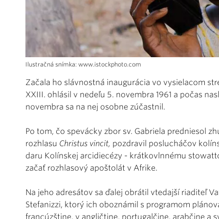
Ilustračná snímka: www.istockphoto.com
Začala ho slávnostná inaugurácia vo vysielacom stre
XXIII. ohlásil v nedeľu 5. novembra 1961 a počas n
novembra sa na nej osobne zúčastnil.
Po tom, čo spevácky zbor sv. Gabriela predniesol 
rozhlasu
Christus vincit,
pozdravil poslucháčov kolíns
daru Kolínskej arcidiecézy - krátkovlnnému stowat
začať rozhlasový apoštolát v Afrike.
Na jeho adresátov sa ďalej obrátil vtedajší riaditeľ 
Stefanizzi, ktorý ich oboznámil s programom pláno
francúzštine, v angličtine, portugalčine, arabčine a s