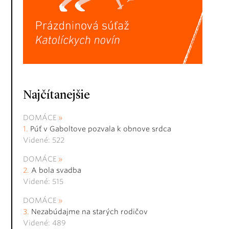
Najčítanejšie
DOMÁCE
Púť v Gaboltove pozvala k obnove srdca
Videné: 522
DOMÁCE
A bola svadba
Videné: 515
DOMÁCE
Nezabúdajme na starých rodičov
Videné: 489