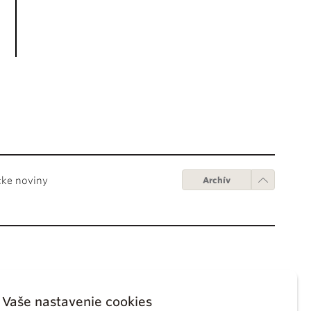
cke noviny
Archív
Obchodné podmienky
ápežov
Digitálne vydanie
Vaše nastavenie cookies