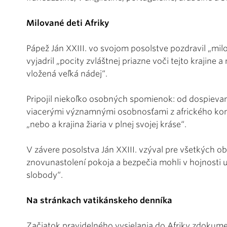
Milované deti Afriky
Pápež Ján XXIII. vo svojom posolstve pozdravil „mil
vyjadril „pocity zvláštnej priazne voči tejto krajine 
vložená veľká nádej“.
Pripojil niekoľko osobných spomienok: od dospievania
viacerými významnými osobnosťami z afrického konti
„nebo a krajina žiaria v plnej svojej kráse“.
V závere posolstva Ján XXIII. vzýval pre všetkých o
znovunastolení pokoja a bezpečia mohli v hojnosti u
slobody“.
Na stránkach vatikánskeho denníka
Začiatok pravidelného vysielania do Afriky zdokumen