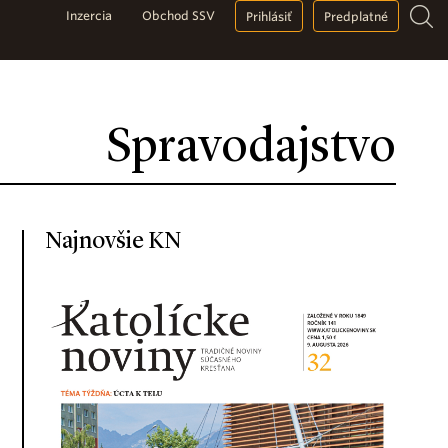
Inzercia
Obchod SSV
Prihlásiť
Predplatné
Spravodajstvo
Najnovšie KN