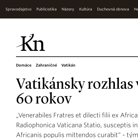
Spravodajstvo
Publicistika
Názory
Kultúra
Duchovná obnova
Ne
Domáce
Zahraničné
Vatikán
Vatikánsky rozhlas 
60 rokov
„Venerabiles Fratres et dilecti filii ex Afri
Radiophonica Vaticana Statio, susceptis i
Africanis populis mittendos curabit“ - t