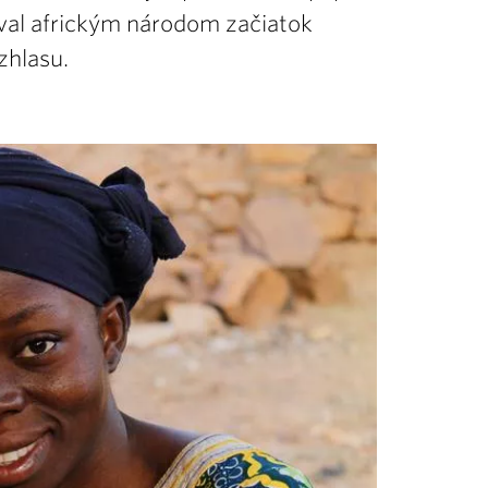
oval africkým národom začiatok
zhlasu.