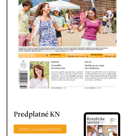
Predplatné KN
Staňte sa predplatiteľom