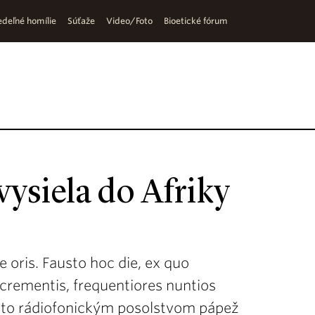
deľné homílie
Súťaže
Video/Foto
Bioetické fórum
vysiela do Afriky
cae oris. Fausto hoc die, ex quo
ncrementis, frequentiores nuntios
ýmto rádiofonickým posolstvom pápež