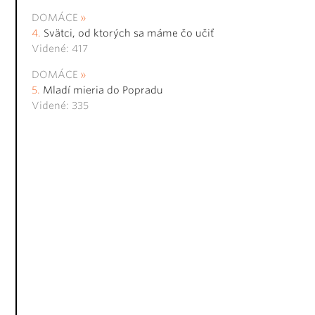
DOMÁCE
Svätci, od ktorých sa máme čo učiť
Videné: 417
DOMÁCE
Mladí mieria do Popradu
Videné: 335