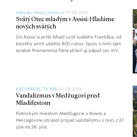
Vatican News cirkev.cz
07.08.2026
Svätý Otec mladým v Assisi: Hľadáme
nových svätých
Do Assisi si prišli Mladí uctiť svätého Františka, od
ktorého smrti ubehlo 800 rokov. Spolu s nimi tam
sviatok Premenenia Pána strávil aj pápež Lev XIV.
KATHPRESS, TK KBS
04.08.2026
Vandalizmus v Medžugorí pred
Mladifestom
Pútnickým miestom Medžugorie v Bosne a
Hercegovine otriasol prípad vandalizmu v noci z 27.
júla na 28. júla.