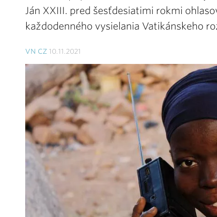
Ján XXIII. pred šesťdesiatimi rokmi ohlas
každodenného vysielania Vatikánskeho ro
VN CZ
10.11.2021