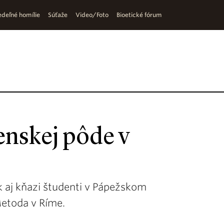
deľné homílie
Súťaže
Video/Foto
Bioetické fórum
enskej pôde v
k aj kňazi študenti v Pápežskom
Metoda v Ríme.