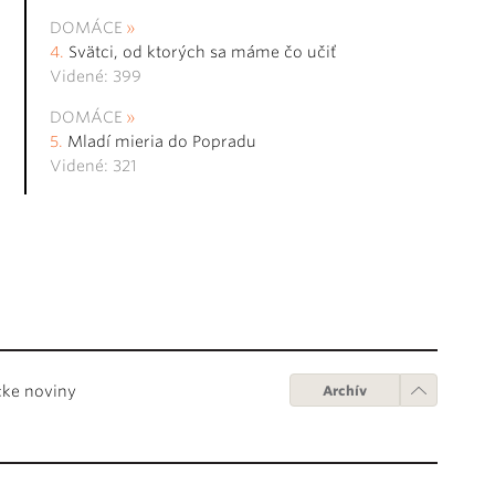
DOMÁCE
Svätci, od ktorých sa máme čo učiť
Videné: 399
DOMÁCE
Mladí mieria do Popradu
Videné: 321
cke noviny
Archív