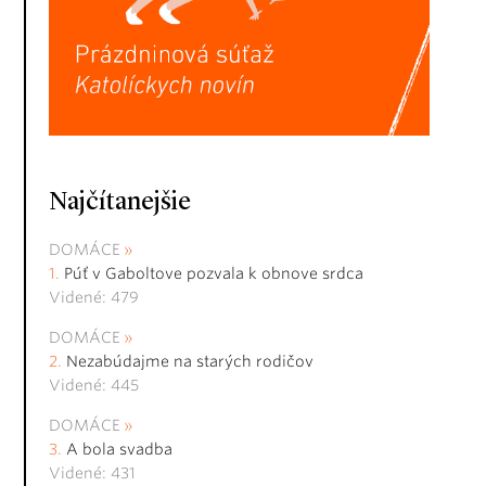
Najčítanejšie
DOMÁCE
Púť v Gaboltove pozvala k obnove srdca
Videné: 479
DOMÁCE
Nezabúdajme na starých rodičov
Videné: 445
DOMÁCE
A bola svadba
Videné: 431