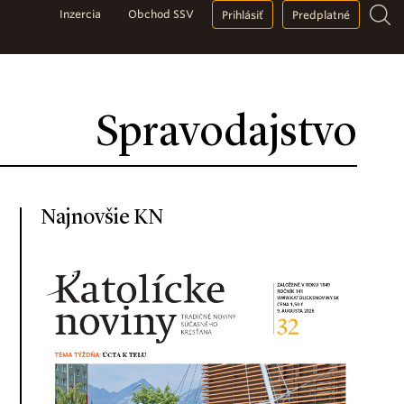
Inzercia
Obchod SSV
Prihlásiť
Predplatné
Spravodajstvo
Najnovšie KN