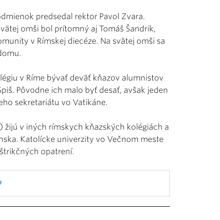
odmienok predsedal rektor Pavol Zvara.
vätej omši bol prítomný aj Tomáš Šandrik,
omunity v Rímskej diecéze. Na svätej omši sa
 domu.
giu v Ríme bývať deväť kňazov alumnistov
Spiš. Pôvodne ich malo byť desať, avšak jeden
eho sekretariátu vo Vatikáne.
ní) žijú v iných rímskych kňazských kolégiách a
nska. Katolícke univerzity vo Večnom meste
štrikčných opatrení.