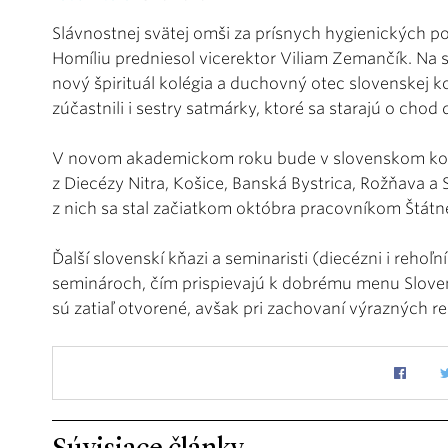
Slávnostnej svätej omši za prísnych hygienických p
Homíliu predniesol vicerektor Viliam Zemančík. Na s
nový špirituál kolégia a duchovný otec slovenskej k
zúčastnili i sestry satmárky, ktoré sa starajú o chod
V novom akademickom roku bude v slovenskom kolé
z Diecézy Nitra, Košice, Banská Bystrica, Rožňava a 
z nich sa stal začiatkom októbra pracovníkom Štátn
Ďalší slovenskí kňazi a seminaristi (diecézni i rehoľ
seminároch, čím prispievajú k dobrému menu Slove
sú zatiaľ otvorené, avšak pri zachovaní výrazných re