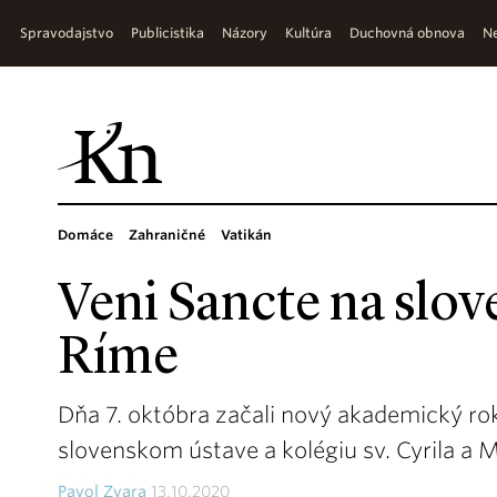
Spravodajstvo
Publicistika
Názory
Kultúra
Duchovná obnova
Ne
Domáce
Zahraničné
Vatikán
Veni Sancte na slov
Ríme
Dňa 7. októbra začali nový akademický ro
slovenskom ústave a kolégiu sv. Cyrila a 
Pavol Zvara
13.10.2020