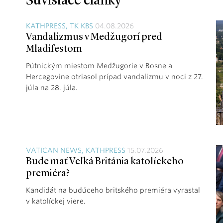
Súvisiace články
KATHPRESS, TK KBS
04.08.2026
Vandalizmus v Medžugorí pred
Mladifestom
Pútnickým miestom Medžugorie v Bosne a
Hercegovine otriasol prípad vandalizmu v noci z 27.
júla na 28. júla.
VATICAN NEWS, KATHPRESS
15.07.2026
Bude mať Veľká Británia katolíckeho
premiéra?
Kandidát na budúceho britského premiéra vyrastal
v katolíckej viere.