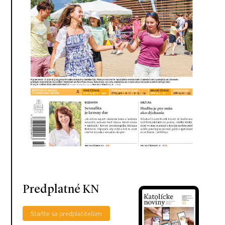
Predplatné KN
Staňte sa predplatiteľom