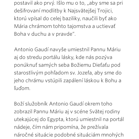
postavil ako prvý. Išlo mu o to, „aby sme sa pri
dešifrovaní modlitby k Najsvätejšej Trojici,
ktorú vpísal do celej baziliky, naučili byť ako
Mária chrámom tohto tajomstva a uctievať
Boha v duchu a v pravde“.
Antonio Gaudí navyše umiestnil Pannu Máriu
aj do stredu portálu lásky, kde nás pozýva
ponúknuť samých seba Božiemu Dieťaťu pod
starostlivým pohľadom sv. Jozefa, aby sme do
jeho chrámu vstúpili zapálení láskou k Bohu a
ľuďom.
Boží služobník Antonio Gaudí okrem toho
zobrazil Pannu Máriu aj v scéne Svätej rodiny
utekajúcej do Egypta, ktorú umiestnil na portál
nádeje, čím nám pripomína, že prežívala
náročné situácie podobné situáciám mnohých