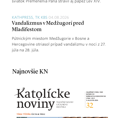
sviatok Premenenia Pána strávil aj pápež Lev XIV.
KATHPRESS, TK KBS
04.08.2026
Vandalizmus v Medžugorí pred
Mladifestom
Pútnickým miestom Medžugorie v Bosne a
Hercegovine otriasol prípad vandalizmu v noci z 27.
júla na 28. júla.
Najnovšie KN