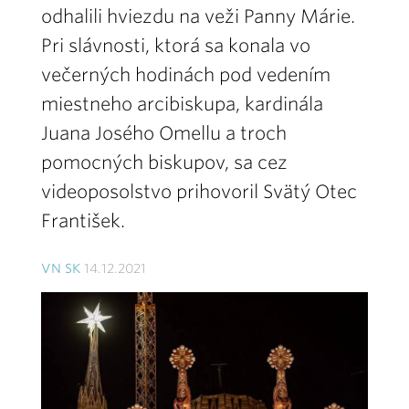
odhalili hviezdu na veži Panny Márie.
Pri slávnosti, ktorá sa konala vo
večerných hodinách pod vedením
miestneho arcibiskupa, kardinála
Juana Josého Omellu a troch
pomocných biskupov, sa cez
videoposolstvo prihovoril Svätý Otec
František.
VN SK
14.12.2021