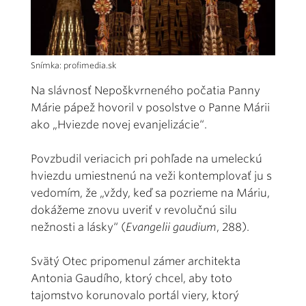
Snímka: profimedia.sk
Na slávnosť Nepoškvrneného počatia Panny
Márie pápež hovoril v posolstve o Panne Márii
ako „Hviezde novej evanjelizácie“.
Povzbudil veriacich pri pohľade na umeleckú
hviezdu umiestnenú na veži kontemplovať ju s
vedomím, že „vždy, keď sa pozrieme na Máriu,
dokážeme znovu uveriť v revolučnú silu
nežnosti a lásky“ (
Evangelii gaudium
, 288).
Svätý Otec pripomenul zámer architekta
Antonia Gaudího, ktorý chcel, aby toto
tajomstvo korunovalo portál viery, ktorý