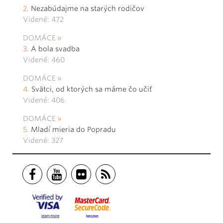
Nezabúdajme na starých rodičov
Videné: 472
DOMÁCE
A bola svadba
Videné: 460
DOMÁCE
Svätci, od ktorých sa máme čo učiť
Videné: 406
DOMÁCE
Mladí mieria do Popradu
Videné: 327