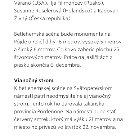
Varano (USA), Ilja Filimoncev (Rusko),
Susanne Ruselerová (Holandsko) a Radovan
Živný (Česká republika).
Betlehemská scéna bude monumentálna.
Pôjde o reliéf dlhý 16 metrov, vysoký 5 metrov
a široký 6 metrov. Celkovo zaberie plochu 25
štvorcových metrov. Práce na jasličkách z
piesku skončia 6. decembra.
Vianočný strom
K betlehemskej scéne na Svätopeterskom
námestí patrí neodmysliteľne aj vianočný
strom. Tento rok ho darovala talianska
provincia Pordenone. Na námestí bude stáť
červený smrek, ktorý má výšku 21 metrov a na
miesto ho privezú vo štvrtok 22. novembra.