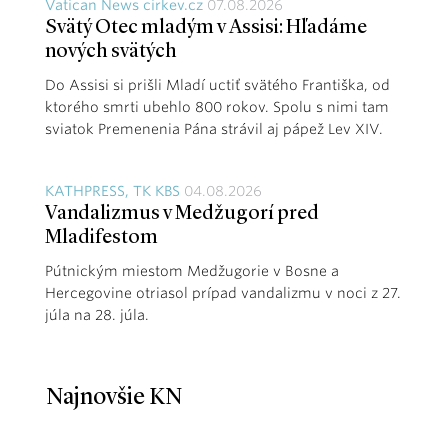
Vatican News cirkev.cz
07.08.2026
Svätý Otec mladým v Assisi: Hľadáme
nových svätých
Do Assisi si prišli Mladí uctiť svätého Františka, od
ktorého smrti ubehlo 800 rokov. Spolu s nimi tam
sviatok Premenenia Pána strávil aj pápež Lev XIV.
KATHPRESS, TK KBS
04.08.2026
Vandalizmus v Medžugorí pred
Mladifestom
Pútnickým miestom Medžugorie v Bosne a
Hercegovine otriasol prípad vandalizmu v noci z 27.
júla na 28. júla.
Najnovšie KN