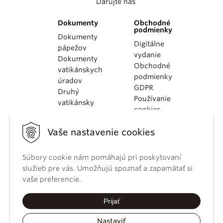
Darujte nás
Dokumenty
Obchodné
podmienky
Dokumenty
Digitálne
pápežov
vydanie
Dokumenty
Obchodné
vatikánskych
podmienky
úradov
GDPR
Druhý
Používanie
vatikánsky
cookies
koncil
Dokumenty
Vaše nastavenie cookies
KBS
Kódex
kánonického
Súbory cookie nám pomáhajú pri poskytovaní
práva
služieb pre vás. Umožňujú spoznať a zapamätať si
Katechizmus
vaše preferencie.
Katolíckej
cirkvi
Prijať
Nastaviť