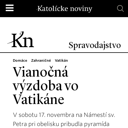
Spravodajstvo
Domáce
Zahraničné
Vatikán
Vianočná
výzdoba vo
Vatikáne
V sobotu 17. novembra na Námestí sv.
Petra pri obelisku pribudla pyramída