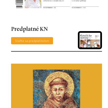
Predplatné KN
Staňte sa predplatiteľom