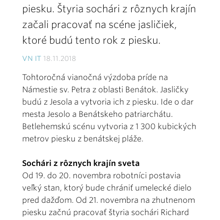
piesku. Štyria sochári z rôznych krajín
začali pracovať na scéne jasličiek,
ktoré budú tento rok z piesku.
VN IT
18.11.2018
Tohtoročná vianočná výzdoba príde na
Námestie sv. Petra z oblasti Benátok. Jasličky
budú z Jesola a vytvoria ich z piesku. Ide o dar
mesta Jesolo a Benátskeho patriarchátu.
Betlehemskú scénu vytvoria z 1 300 kubických
metrov piesku z benátskej pláže.
Sochári z rôznych krajín sveta
Od 19. do 20. novembra robotníci postavia
veľký stan, ktorý bude chrániť umelecké dielo
pred dažďom. Od 21. novembra na zhutnenom
piesku začnú pracovať štyria sochári Richard