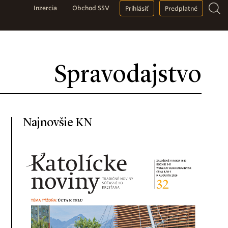
Inzercia
Obchod SSV
Prihlásiť
Predplatné
Spravodajstvo
Najnovšie KN