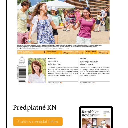
Predplatné KN
Staňte sa predplatiteľom