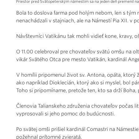
Priestor pred Svätopeterským námestím sa na jeden deň premenil na
Bola to doslova farma pod holým nebom, len s tým ro
nenachádzali v stajniach, ale na Námestí Pia XII. v
Návštevníci Vatikánu tak mohli vidieť kone, kravy, oš
O 11.00 celebroval pre chovateľov svätú omšu na oltá
vikár Svätého Otca pre mesto Vatikán, kardinál Ang
V homílii pripomenul život sv. Antona, opáta, ktorý 
ako napríklad Dioklecián, ktorý ako si myslel, bol pá
Toho si pripomíname, pretože ten, kto sa drží Boha, 
Členovia Talianskeho združenia chovateľov počas li
vyprosovali si jeho pomoc do budúcnosti.
Po svätej omši prišiel kardinál Comastri na Námestie P
požehnal prítomné zvieratá.