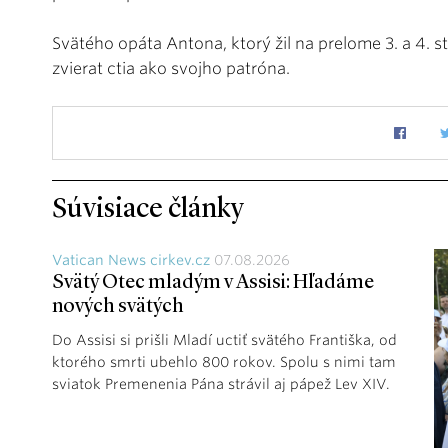
Svätého opáta Antona, ktorý žil na prelome 3. a 4. s
zvierat ctia ako svojho patróna.
Súvisiace články
Vatican News cirkev.cz
07.08.2026
Svätý Otec mladým v Assisi: Hľadáme
nových svätých
Do Assisi si prišli Mladí uctiť svätého Františka, od
ktorého smrti ubehlo 800 rokov. Spolu s nimi tam
sviatok Premenenia Pána strávil aj pápež Lev XIV.