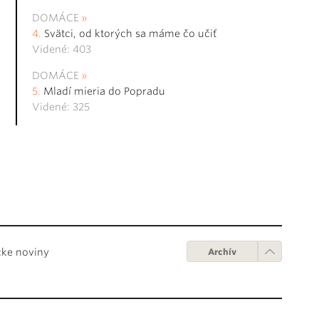
DOMÁCE
Svätci, od ktorých sa máme čo učiť
Videné: 403
DOMÁCE
Mladí mieria do Popradu
Videné: 325
cke noviny
Archív