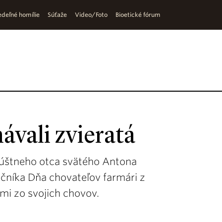
deľné homílie
Súťaže
Video/Foto
Bioetické fórum
ávali zvieratá
púštneho otca svätého Antona
ročníka Dňa chovateľov farmári z
ami zo svojich chovov.