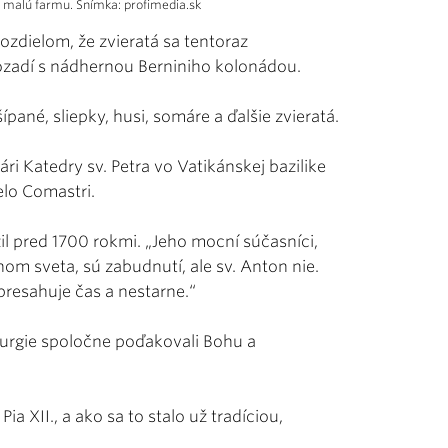
 malú farmu. Snímka: profimedia.sk
zdielom, že zvieratá sa tentoraz
 pozadí s nádhernou Berniniho kolonádou.
ípané, sliepky, husi, somáre a ďalšie zvieratá.
ri Katedry sv. Petra vo Vatikánskej bazilike
elo Comastri.
žil pred 1700 rokmi. „Jeho mocní súčasníci,
nom sveta, sú zabudnutí, ale sv. Anton nie.
presahuje čas a nestarne.“
turgie spoločne poďakovali Bohu a
ia XII., a ako sa to stalo už tradíciou,