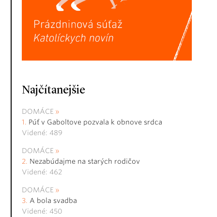
Najčítanejšie
DOMÁCE
Púť v Gaboltove pozvala k obnove srdca
Videné: 489
DOMÁCE
Nezabúdajme na starých rodičov
Videné: 462
DOMÁCE
A bola svadba
Videné: 450