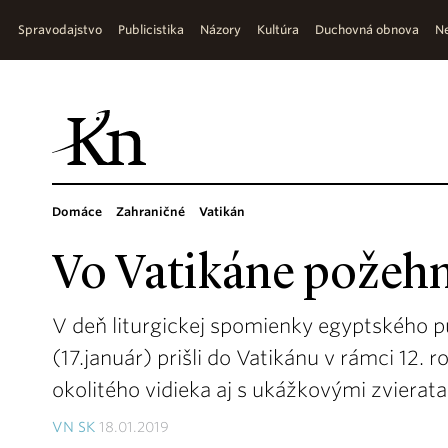
Spravodajstvo
Publicistika
Názory
Kultúra
Duchovná obnova
Ne
Domáce
Zahraničné
Vatikán
Vo Vatikáne požehn
V deň liturgickej spomienky egyptského 
(17.január) prišli do Vatikánu v rámci 12. 
okolitého vidieka aj s ukážkovými zvierat
VN SK
18.01.2019