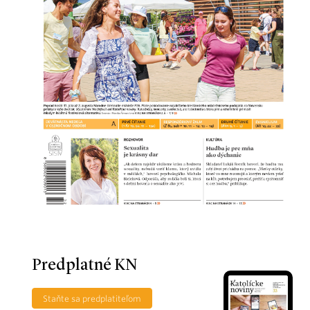
Predplatné KN
Staňte sa predplatiteľom