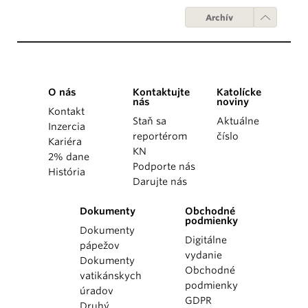
Archív
O nás
Kontaktujte
Katolícke
nás
noviny
Kontakt
Staň sa
Aktuálne
Inzercia
reportérom
číslo
Kariéra
KN
2% dane
Podporte nás
História
Darujte nás
Dokumenty
Obchodné
podmienky
Dokumenty
Digitálne
pápežov
vydanie
Dokumenty
Obchodné
vatikánskych
podmienky
úradov
GDPR
Druhý