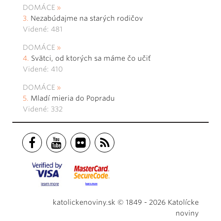
DOMÁCE
Nezabúdajme na starých rodičov
Videné: 481
DOMÁCE
Svätci, od ktorých sa máme čo učiť
Videné: 410
DOMÁCE
Mladí mieria do Popradu
Videné: 332
katolickenoviny.sk © 1849 - 2026 Katolícke
noviny