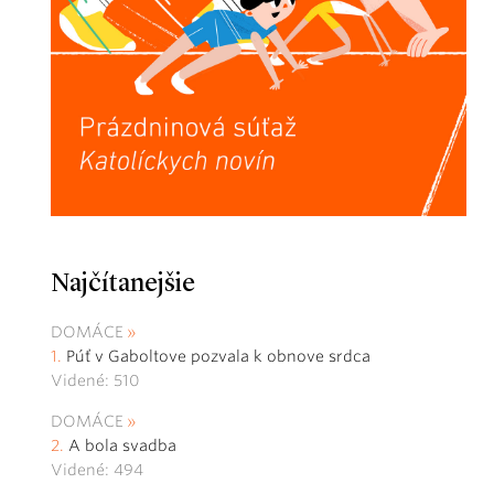
Najčítanejšie
DOMÁCE
Púť v Gaboltove pozvala k obnove srdca
Videné: 510
DOMÁCE
A bola svadba
Videné: 494