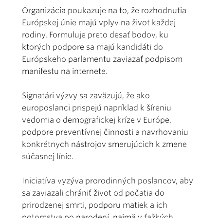
Organizácia poukazuje na to, že rozhodnutia
Európskej únie majú vplyv na život každej
rodiny. Formuluje preto desať bodov, ku
ktorých podpore sa majú kandidáti do
Európskeho parlamentu zaviazať podpisom
manifestu na internete.
Signatári výzvy sa zaväzujú, že ako
europoslanci prispejú napríklad k šíreniu
vedomia o demografickej kríze v Európe,
podpore preventívnej činnosti a navrhovaniu
konkrétnych nástrojov smerujúcich k zmene
súčasnej línie.
Iniciatíva vyzýva prorodinných poslancov, aby
sa zaviazali chrániť život od počatia do
prirodzenej smrti, podporu matiek a ich
potomstva po narodení, najmä v ťažkých