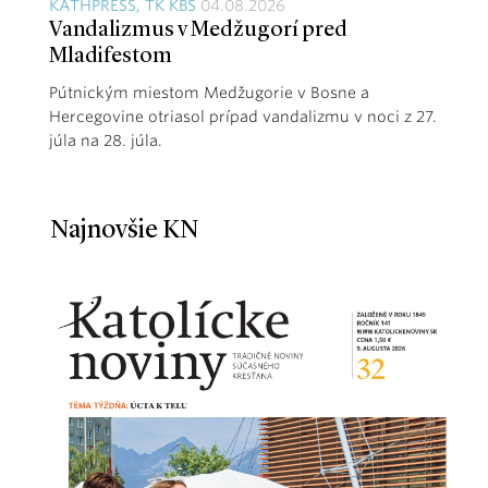
KATHPRESS, TK KBS
04.08.2026
Vandalizmus v Medžugorí pred
Mladifestom
Pútnickým miestom Medžugorie v Bosne a
Hercegovine otriasol prípad vandalizmu v noci z 27.
júla na 28. júla.
Najnovšie KN