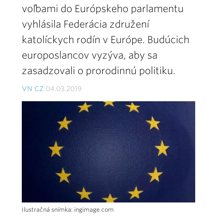
voľbami do Európskeho parlamentu
vyhlásila Federácia združení
katolíckych rodín v Európe. Budúcich
europoslancov vyzýva, aby sa
zasadzovali o prorodinnú politiku.
VN CZ
04.03.2019
Ilustračná snímka: ingimage.com