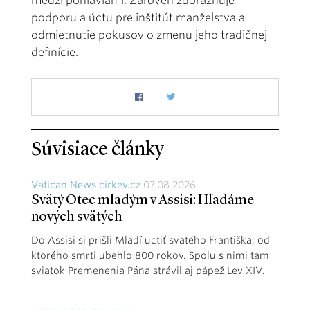
medzi pohlaviami. Zároveň zdôrazňuje
podporu a úctu pre inštitút manželstva a
odmietnutie pokusov o zmenu jeho tradičnej
definície.
Súvisiace články
Vatican News cirkev.cz
07.08.2026
Svätý Otec mladým v Assisi: Hľadáme
nových svätých
Do Assisi si prišli Mladí uctiť svätého Františka, od
ktorého smrti ubehlo 800 rokov. Spolu s nimi tam
sviatok Premenenia Pána strávil aj pápež Lev XIV.