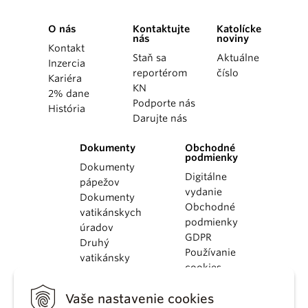
O nás
Kontaktujte
Katolícke
nás
noviny
Kontakt
Staň sa
Aktuálne
Inzercia
reportérom
číslo
Kariéra
KN
2% dane
Podporte nás
História
Darujte nás
Dokumenty
Obchodné
podmienky
Dokumenty
Digitálne
pápežov
vydanie
Dokumenty
Obchodné
vatikánskych
podmienky
úradov
GDPR
Druhý
Používanie
vatikánsky
cookies
koncil
Dokumenty
Vaše nastavenie cookies
KBS