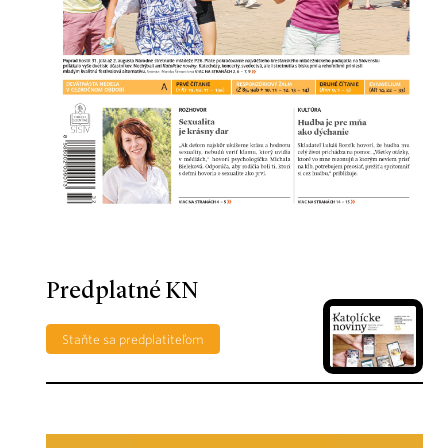
Predplatné KN
Staňte sa predplatiteľom