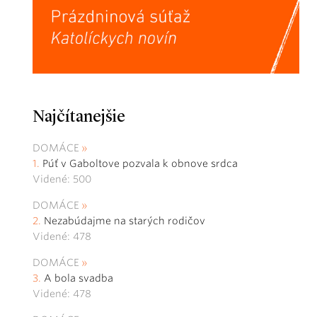
Najčítanejšie
DOMÁCE
Púť v Gaboltove pozvala k obnove srdca
Videné: 500
DOMÁCE
Nezabúdajme na starých rodičov
Videné: 478
DOMÁCE
A bola svadba
Videné: 478