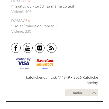
DOMÁCE
Svätci, od ktorých sa máme čo učiť
Videné: 408
DOMÁCE
Mladí mieria do Popradu
Videné: 330
katolickenoviny.sk © 1849 - 2026 Katolícke
noviny
Archív