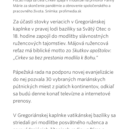
Počas mája sa celá Cirkev spája v modlitbe na príhovor Panny
Márie za skončenie pandémie a obnovenie spoločenského a
pracovného života. Snímka: profimedia.sk
Za účasti stovky veriacich v Gregoriánskej
kaplnke v pravej lodi baziliky sa Svätý Otec o
18. hodine zapojil do modlitby slávnostných
ružencových tajomstiev. Májová ružencová
reťaz má biblické motto zo
Skutkov apoštolov
:
„
Cirkev sa bez prestania modlila k Bohu.
“
Pápežská rada na podporu novej evanjelizácie
do nej pozvala 30 vybraných mariánskych
pútnických miest z piatich kontinentov, odkiaľ
sa budú denne konať televízne a internetové
prenosy.
V Gregoriánskej kaplnke vatikánskej baziliky sa
striedali pri modlitbe posvätného ruženca a