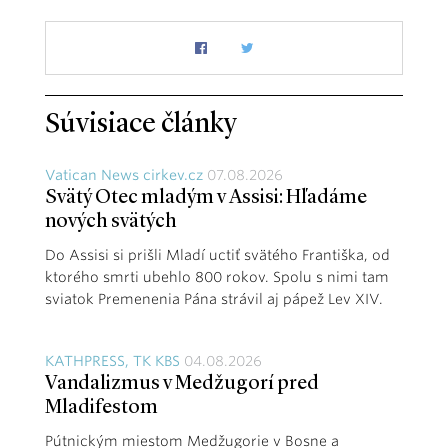
Súvisiace články
Vatican News cirkev.cz
07.08.2026
Svätý Otec mladým v Assisi: Hľadáme
nových svätých
Do Assisi si prišli Mladí uctiť svätého Františka, od
ktorého smrti ubehlo 800 rokov. Spolu s nimi tam
sviatok Premenenia Pána strávil aj pápež Lev XIV.
KATHPRESS, TK KBS
04.08.2026
Vandalizmus v Medžugorí pred
Mladifestom
Pútnickým miestom Medžugorie v Bosne a