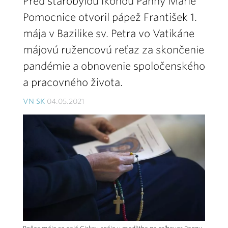
Pred starobylou ikonou Panny Márie
Pomocnice otvoril pápež František 1.
mája v Bazilike sv. Petra vo Vatikáne
májovú ružencovú reťaz za skončenie
pandémie a obnovenie spoločenského
a pracovného života.
VN SK
04.05.2021