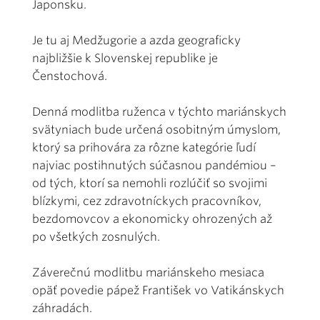
Japonsku.
Je tu aj Medžugorie a azda geograficky
najbližšie k Slovenskej republike je
Čenstochová.
Denná modlitba ruženca v týchto mariánskych
svätyniach bude určená osobitným úmyslom,
ktorý sa prihovára za rôzne kategórie ľudí
najviac postihnutých súčasnou pandémiou –
od tých, ktorí sa nemohli rozlúčiť so svojimi
blízkymi, cez zdravotníckych pracovníkov,
bezdomovcov a ekonomicky ohrozených až
po všetkých zosnulých.
Záverečnú modlitbu mariánskeho mesiaca
opäť povedie pápež František vo Vatikánskych
záhradách.