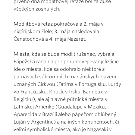
prvého dňa modlitbovej reťaze bol za duše
všetkých zosnulých.
Modlitbová reťaz pokračovala 2. mája v
nigérijskom Elele; 3. mája nasledovala
Čenstochová a 4. mája Nazaret.
Miesta, kde sa bude modliť ruženec, vybrala
Pápežská rada na podporu novej evanjelizácie.
Ide o miesta, kde sa odohralo niektoré z
pätnástich súkromných mariánskych zjavení
uznaných Cirkvou (Fatima v Portugalsku, Lurdy
vo Francúzsku, Knock v Írsku, Banneux v
Belgicku), ale aj hlavné pútnické miesta v
Latinskej Amerike (Guadalupe v Mexiku,
Aparecida v Brazílii alebo pápežom obľúbený
Luján v Argentíne) a na iných kontinentoch, či
veľmi symbolické miesta, ako je Nagasaki v