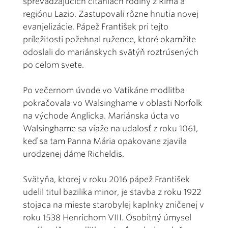
sprevádzajúcich čítaniach rodiny z Ríma a
regiónu Lazio. Zastupovali rôzne hnutia novej
evanjelizácie. Pápež František pri tejto
príležitosti požehnal ružence, ktoré okamžite
odoslali do mariánskych svätýň roztrúsených
po celom svete.
Po večernom úvode vo Vatikáne modlitba
pokračovala vo Walsinghame v oblasti Norfolk
na východe Anglicka. Mariánska úcta vo
Walsinghame sa viaže na udalosť z roku 1061,
keď sa tam Panna Mária opakovane zjavila
urodzenej dáme Richeldis.
Svätyňa, ktorej v roku 2016 pápež František
udelil titul bazilika minor, je stavba z roku 1922
stojaca na mieste starobylej kaplnky zničenej v
roku 1538 Henrichom VIII. Osobitný úmysel