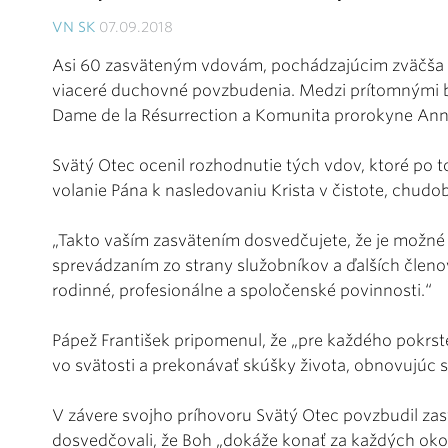
VN SK
07.09.2018
Asi 60 zasväteným vdovám, pochádzajúcim zväčša z
viaceré duchovné povzbudenia. Medzi prítomnými bo
Dame de la Résurrection a Komunita prorokyne An
Svätý Otec ocenil rozhodnutie tých vdov, ktoré po to
volanie Pána k nasledovaniu Krista v čistote, chudob
„Takto vaším zasvätením dosvedčujete, že je možné
sprevádzaním zo strany služobníkov a ďalších členov 
rodinné, profesionálne a spoločenské povinnosti.“
Pápež František pripomenul, že „pre každého pokrst
vo svätosti a prekonávať skúšky života, obnovujúc sa 
V závere svojho príhovoru Svätý Otec povzbudil za
dosvedčovali, že Boh „dokáže konať za každých okoln