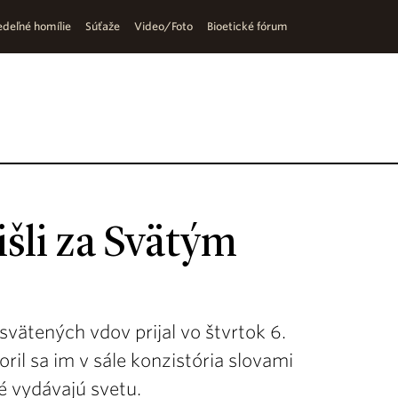
deľné homílie
Súťaže
Video/Foto
Bioetické fórum
šli za Svätým
vätených vdov prijal vo štvrtok 6.
il sa im v sále konzistória slovami
é vydávajú svetu.