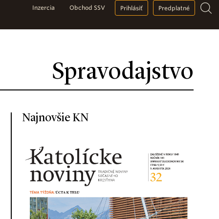
Inzercia
Obchod SSV
Prihlásiť
Predplatné
Spravodajstvo
Najnovšie KN