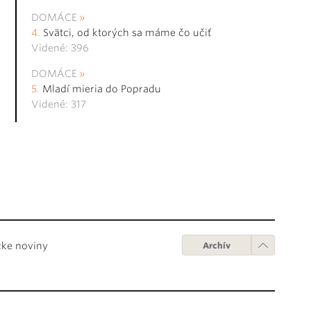
DOMÁCE
Svätci, od ktorých sa máme čo učiť
Videné: 396
DOMÁCE
Mladí mieria do Popradu
Videné: 317
cke noviny
Archív