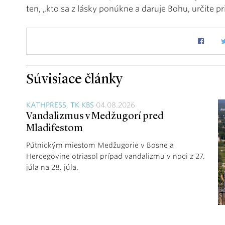
ten, „kto sa z lásky ponúkne a daruje Bohu, určite pr
Súvisiace články
KATHPRESS, TK KBS
04.08.2026
Vandalizmus v Medžugorí pred
Mladifestom
Pútnickým miestom Medžugorie v Bosne a
Hercegovine otriasol prípad vandalizmu v noci z 27.
júla na 28. júla.