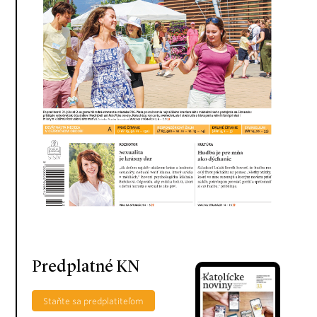
Predplatné KN
Staňte sa predplatiteľom