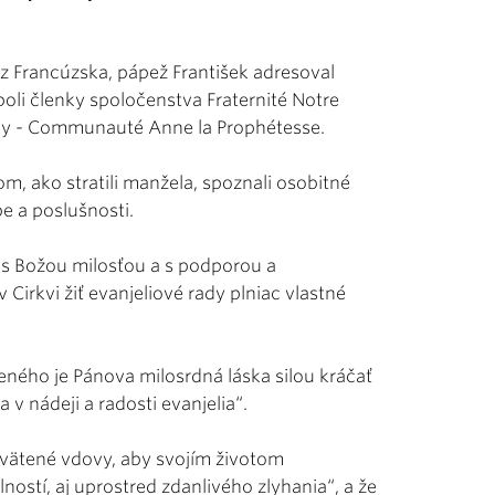
 Francúzska, pápež František adresoval
li členky spoločenstva Fraternité Notre
ny - Communauté Anne la Prophétesse.
m, ako stratili manžela, spoznali osobitné
e a poslušnosti.
 s Božou milosťou a s podporou a
Cirkvi žiť evanjeliové rady plniac vlastné
eného je Pánova milosrdná láska silou kráčať
v nádeji a radosti evanjelia“.
svätené vdovy, aby svojím životom
ostí, aj uprostred zdanlivého zlyhania“, a že