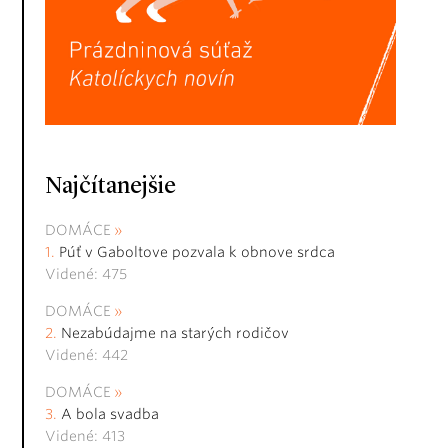
Najčítanejšie
DOMÁCE
Púť v Gaboltove pozvala k obnove srdca
Videné: 475
DOMÁCE
Nezabúdajme na starých rodičov
Videné: 442
DOMÁCE
A bola svadba
Videné: 413