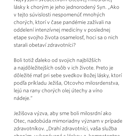
lásky k chorým je jeho jednorodený Syn. „Ako
v tejto súvislosti nespomenúť mnohých
chorých, ktorí v čase pandémie zažívali na
oddelení intenzívnej medicíny v poslednej
etape svojho života osamelosť, hoci sa o nich
starali obetaví zdravotníci?
Boli totiž ďaleko od svojich najbližších
a najdôležitejších osôb v ich živote. Preto je
dôležité mať pri sebe svedkov Božej lásky, ktorí
podľa príkladu Ježiša, Otcovho milosrdenstva,
lejú na rany chorých olej útechy a víno
nádeje.“
Ježišova výzva, aby sme boli milosrdní ako
Otec, nadobúda mimoriadny význam v prípade
zdravotníkov. „Drahí zdravotníci, vaša služba