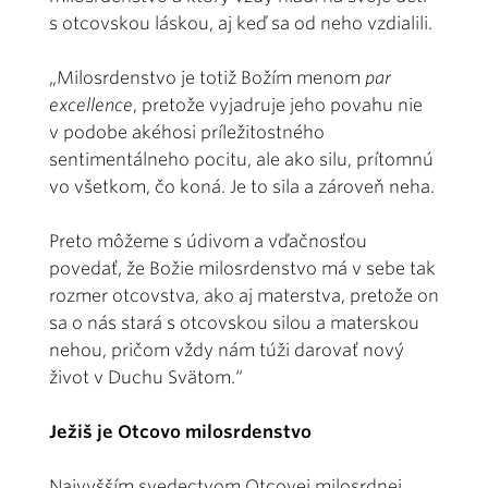
s otcovskou láskou, aj keď sa od neho vzdialili.
„Milosrdenstvo je totiž Božím menom
par
excellence
, pretože vyjadruje jeho povahu nie
v podobe akéhosi príležitostného
sentimentálneho pocitu, ale ako silu, prítomnú
vo všetkom, čo koná. Je to sila a zároveň neha.
Preto môžeme s údivom a vďačnosťou
povedať, že Božie milosrdenstvo má v sebe tak
rozmer otcovstva, ako aj materstva, pretože on
sa o nás stará s otcovskou silou a materskou
nehou, pričom vždy nám túži darovať nový
život v Duchu Svätom.“
Ježiš je Otcovo milosrdenstvo
Najvyšším svedectvom Otcovej milosrdnej