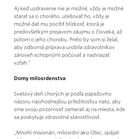
Aj keď uzdravenie nie je možné, vždy je možné
starať sa o chorého, utešovať ho, vždy je
možné dať mu pocítiť blízkosť, ktorá je
predovšetkým prejavom záujmu o človeka, až
potom o jeho chorobu. Preto by som si želal,
aby odborná príprava urobila zdravotníkov
zároveň schopnými počúvať a nadviazať
vzťah.“
Domy milosrdenstva
Svetový deň chorých je podľa pápežovho
názoru najvhodnejšou príležitosťou nato, aby
sme svoju pozornosť zamerali aj na miesta, kde
sa poskytuje zdravotná starostlivosť.
„Mnohí misionári, milosrdní ako Otec, spájali