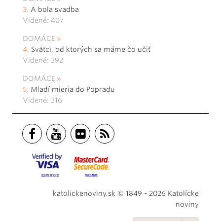
A bola svadba
Videné: 407
DOMÁCE
Svätci, od ktorých sa máme čo učiť
Videné: 392
DOMÁCE
Mladí mieria do Popradu
Videné: 316
katolickenoviny.sk © 1849 - 2026 Katolícke
noviny