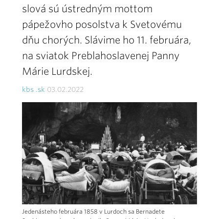
slová sú ústredným mottom
pápežovho posolstva k Svetovému
dňu chorých. Slávime ho 11. februára,
na sviatok Preblahoslavenej Panny
Márie Lurdskej.
kbs .sk
03.02.2022
Jedenásteho februára 1858 v Lurdoch sa Bernadete