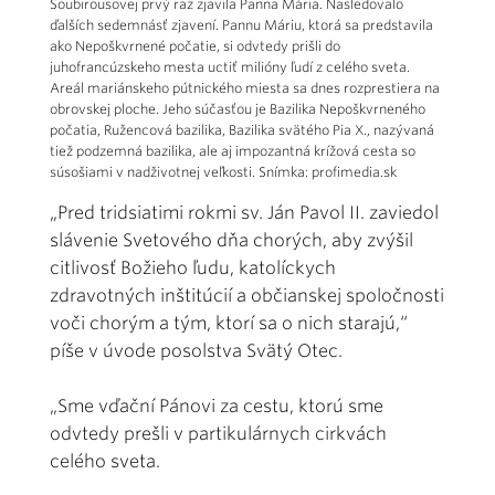
Soubirousovej prvý raz zjavila Panna Mária. Nasledovalo
ďalších sedemnásť zjavení. Pannu Máriu, ktorá sa predstavila
ako Nepoškvrnené počatie, si odvtedy prišli do
juhofrancúzskeho mesta uctiť milióny ľudí z celého sveta.
Areál mariánskeho pútnického miesta sa dnes rozprestiera na
obrovskej ploche. Jeho súčasťou je Bazilika Nepoškvrneného
počatia, Ružencová bazilika, Bazilika svätého Pia X., nazývaná
tiež podzemná bazilika, ale aj impozantná krížová cesta so
súsošiami v nadživotnej veľkosti. Snímka: profimedia.sk
„Pred tridsiatimi rokmi sv. Ján Pavol II. zaviedol
slávenie Svetového dňa chorých, aby zvýšil
citlivosť Božieho ľudu, katolíckych
zdravotných inštitúcií a občianskej spoločnosti
voči chorým a tým, ktorí sa o nich starajú,“
píše v úvode posolstva Svätý Otec.
„Sme vďační Pánovi za cestu, ktorú sme
odvtedy prešli v partikulárnych cirkvách
celého sveta.