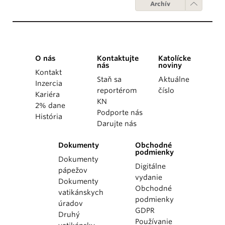
Archív
O nás
Kontaktujte
Katolícke
nás
noviny
Kontakt
Staň sa
Aktuálne
Inzercia
reportérom
číslo
Kariéra
KN
2% dane
Podporte nás
História
Darujte nás
Dokumenty
Obchodné
podmienky
Dokumenty
Digitálne
pápežov
vydanie
Dokumenty
Obchodné
vatikánskych
podmienky
úradov
GDPR
Druhý
Používanie