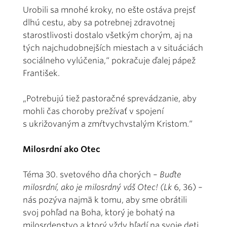
Urobili sa mnohé kroky, no ešte ostáva prejsť
dlhú cestu, aby sa potrebnej zdravotnej
starostlivosti dostalo všetkým chorým, aj na
tých najchudobnejších miestach a v situáciách
sociálneho vylúčenia,“ pokračuje ďalej pápež
František.
„Potrebujú tiež pastoračné sprevádzanie, aby
mohli čas choroby prežívať v spojení
s ukrižovaným a zmŕtvychvstalým Kristom.“
Milosrdní ako Otec
Téma 30. svetového dňa chorých –
Buďte
milosrdní, ako je milosrdný váš Otec! (Lk
6, 36) –
nás pozýva najmä k tomu, aby sme obrátili
svoj pohľad na Boha, ktorý je bohatý na
milosrdenstvo a ktorý vždy hľadí na svoje deti