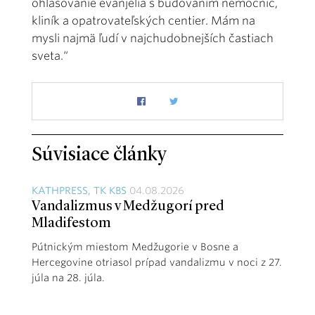
ohlasovanie evanjelia s budovaním nemocníc,
kliník a opatrovateľských centier. Mám na
mysli najmä ľudí v najchudobnejších častiach
sveta.“
Súvisiace články
KATHPRESS, TK KBS
04.08.2026
Vandalizmus v Medžugorí pred
Mladifestom
Pútnickým miestom Medžugorie v Bosne a
Hercegovine otriasol prípad vandalizmu v noci z 27.
júla na 28. júla.