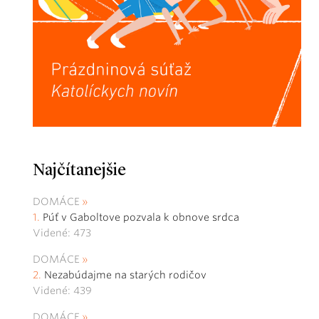
Najčítanejšie
DOMÁCE
Púť v Gaboltove pozvala k obnove srdca
Videné: 473
DOMÁCE
Nezabúdajme na starých rodičov
Videné: 439
DOMÁCE