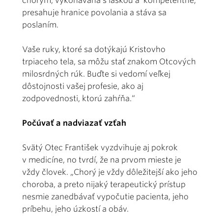
chorým, vykonávaná s láskou a kompetentne,
presahuje hranice povolania a stáva sa
poslaním.
Vaše ruky, ktoré sa dotýkajú Kristovho
trpiaceho tela, sa môžu stať znakom Otcových
milosrdných rúk. Buďte si vedomí veľkej
dôstojnosti vašej profesie, ako aj
zodpovednosti, ktorú zahŕňa.“
Počúvať a nadviazať vzťah
Svätý Otec František vyzdvihuje aj pokrok
v medicíne, no tvrdí, že na prvom mieste je
vždy človek. „Chorý je vždy dôležitejší ako jeho
choroba, a preto nijaký terapeutický prístup
nesmie zanedbávať vypočutie pacienta, jeho
príbehu, jeho úzkostí a obáv.