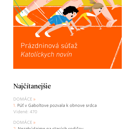
Najčítanejšie
DOMÁCE
Púť v Gaboltove pozvala k obnove srdca
Videné: 470
DOMÁCE
Nezabúdajme na starých rodičov