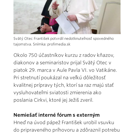
Svätý Otec František potvrdil nedotknuteľnosť spovedného
tajomstva. Snímka: profimedia.sk
Okolo 750 účastníkov kurzu z radov kňazov,
diakonov a seminaristov prijal Svätý Otec v
piatok 29. marca v Aule Pavla VI. vo Vatikáne.
Pri stretnutí poukázal na veľkú dôležitosť
kvalitnej prípravy tých, ktorí sa raz majú stať
vysluhovateľmi sviatosti zmierenia ako
poslania Cirkvi, ktoré jej Ježiš zveril.
Nemiešať interné fórum s externým
Hneď na úvod pápež František urobil vsuvku
do pripraveného príhovoru a zdôraznil potrebu