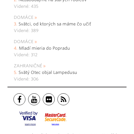
Videné: 435
DOMÁCE
Svätci, od ktorých sa máme čo učiť
Videné: 389
DOMÁCE
Mladí mieria do Popradu
Videné: 312
ZAHRANIČNÉ
Svätý Otec objal Lampedusu
Videné: 306