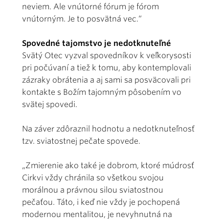
neviem. Ale vnútorné fórum je fórom
vnútorným. Je to posvätná vec.“
Spovedné tajomstvo je nedotknuteľné
Svätý Otec vyzval spovedníkov k veľkorysosti
pri počúvaní a tiež k tomu, aby kontemplovali
zázraky obrátenia a aj sami sa posväcovali pri
kontakte s Božím tajomným pôsobením vo
svätej spovedi.
Na záver zdôraznil hodnotu a nedotknuteľnosť
tzv. sviatostnej pečate spovede.
„Zmierenie ako také je dobrom, ktoré múdrosť
Cirkvi vždy chránila so všetkou svojou
morálnou a právnou silou sviatostnou
pečaťou. Táto, i keď nie vždy je pochopená
modernou mentalitou, je nevyhnutná na