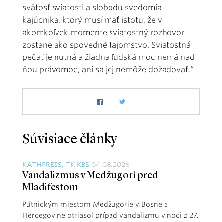
svätosť sviatosti a slobodu svedomia
kajúcnika, ktorý musí mať istotu, že v
akomkoľvek momente sviatostný rozhovor
zostane ako spovedné tajomstvo. Sviatostná
pečať je nutná a žiadna ľudská moc nemá nad
ňou právomoc, ani sa jej nemôže dožadovať.“
Súvisiace články
KATHPRESS, TK KBS
04.08.2026
Vandalizmus v Medžugorí pred
Mladifestom
Pútnickým miestom Medžugorie v Bosne a
Hercegovine otriasol prípad vandalizmu v noci z 27.