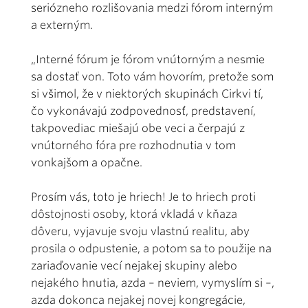
seriózneho rozlišovania medzi fórom interným
a externým.
„Interné fórum je fórom vnútorným a nesmie
sa dostať von. Toto vám hovorím, pretože som
si všimol, že v niektorých skupinách Cirkvi tí,
čo vykonávajú zodpovednosť, predstavení,
takpovediac miešajú obe veci a čerpajú z
vnútorného fóra pre rozhodnutia v tom
vonkajšom a opačne.
Prosím vás, toto je hriech! Je to hriech proti
dôstojnosti osoby, ktorá vkladá v kňaza
dôveru, vyjavuje svoju vlastnú realitu, aby
prosila o odpustenie, a potom sa to použije na
zariaďovanie vecí nejakej skupiny alebo
nejakého hnutia, azda – neviem, vymyslím si –,
azda dokonca nejakej novej kongregácie,