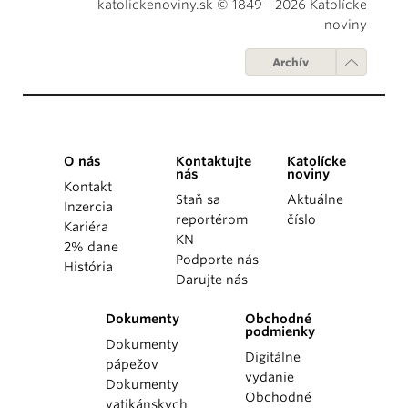
katolickenoviny.sk © 1849 - 2026 Katolícke
noviny
Archív
O nás
Kontaktujte
Katolícke
nás
noviny
Kontakt
Staň sa
Aktuálne
Inzercia
reportérom
číslo
Kariéra
KN
2% dane
Podporte nás
História
Darujte nás
Dokumenty
Obchodné
podmienky
Dokumenty
Digitálne
pápežov
vydanie
Dokumenty
Obchodné
vatikánskych