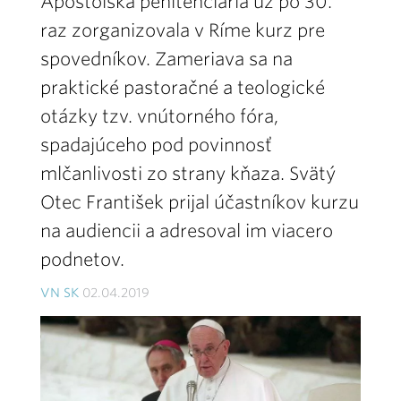
Apoštolská penitenciária už po 30.
raz zorganizovala v Ríme kurz pre
spovedníkov. Zameriava sa na
praktické pastoračné a teologické
otázky tzv. vnútorného fóra,
spadajúceho pod povinnosť
mlčanlivosti zo strany kňaza. Svätý
Otec František prijal účastníkov kurzu
na audiencii a adresoval im viacero
podnetov.
VN SK
02.04.2019