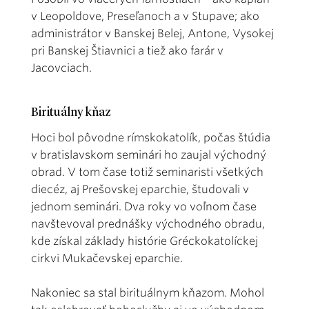
v Leopoldove, Preseľanoch a v Stupave; ako
administrátor v Banskej Belej, Antone, Vysokej
pri Banskej Štiavnici a tiež ako farár v
Jacovciach.
Birituálny kňaz
Hoci bol pôvodne rímskokatolík, počas štúdia
v bratislavskom seminári ho zaujal východný
obrad. V tom čase totiž seminaristi všetkých
diecéz, aj Prešovskej eparchie, študovali v
jednom seminári. Dva roky vo voľnom čase
navštevoval prednášky východného obradu,
kde získal základy histórie Gréckokatolíckej
cirkvi Mukačevskej eparchie.
Nakoniec sa stal birituálnym kňazom. Mohol