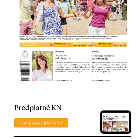
Predplatné KN
Staňte sa predplatiteľom