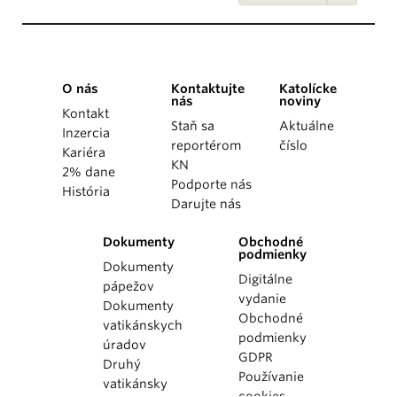
O nás
Kontaktujte
Katolícke
nás
noviny
Kontakt
Staň sa
Aktuálne
Inzercia
reportérom
číslo
Kariéra
KN
2% dane
Podporte nás
História
Darujte nás
Dokumenty
Obchodné
podmienky
Dokumenty
Digitálne
pápežov
vydanie
Dokumenty
Obchodné
vatikánskych
podmienky
úradov
GDPR
Druhý
Používanie
vatikánsky
cookies