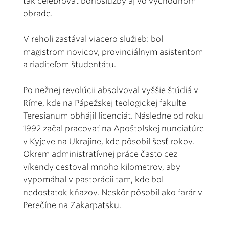
tak celebrovať bohoslužby aj vo východnom
obrade.
V reholi zastával viacero služieb: bol
magistrom novicov, provinciálnym asistentom
a riaditeľom študentátu.
Po nežnej revolúcii absolvoval vyššie štúdiá v
Ríme, kde na Pápežskej teologickej fakulte
Teresianum obhájil licenciát. Následne od roku
1992 začal pracovať na Apoštolskej nunciatúre
v Kyjeve na Ukrajine, kde pôsobil šesť rokov.
Okrem administratívnej práce často cez
víkendy cestoval mnoho kilometrov, aby
vypomáhal v pastorácii tam, kde bol
nedostatok kňazov. Neskôr pôsobil ako farár v
Perečíne na Zakarpatsku.