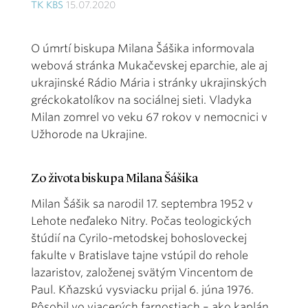
TK KBS
15.07.2020
O úmrtí biskupa Milana Šášika informovala
webová stránka Mukačevskej eparchie, ale aj
ukrajinské Rádio Mária i stránky ukrajinských
gréckokatolíkov na sociálnej sieti. Vladyka
Milan zomrel vo veku 67 rokov v nemocnici v
Užhorode na Ukrajine.
Zo života biskupa Milana Šášika
Milan Šášik sa narodil 17. septembra 1952 v
Lehote neďaleko Nitry. Počas teologických
štúdií na Cyrilo-metodskej bohosloveckej
fakulte v Bratislave tajne vstúpil do rehole
lazaristov, založenej svätým Vincentom de
Paul. Kňazskú vysviacku prijal 6. júna 1976.
Pôsobil vo viacerých farnostiach – ako kaplán