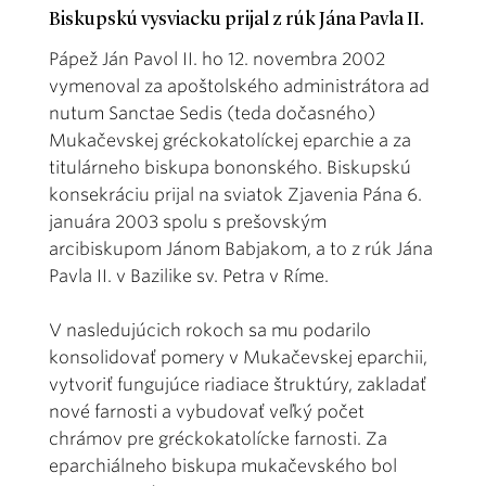
Biskupskú vysviacku prijal z rúk Jána Pavla II.
Pápež Ján Pavol II. ho 12. novembra 2002
vymenoval za apoštolského administrátora ad
nutum Sanctae Sedis (teda dočasného)
Mukačevskej gréckokatolíckej eparchie a za
titulárneho biskupa bononského. Biskupskú
konsekráciu prijal na sviatok Zjavenia Pána 6.
januára 2003 spolu s prešovským
arcibiskupom Jánom Babjakom, a to z rúk Jána
Pavla II. v Bazilike sv. Petra v Ríme.
V nasledujúcich rokoch sa mu podarilo
konsolidovať pomery v Mukačevskej eparchii,
vytvoriť fungujúce riadiace štruktúry, zakladať
nové farnosti a vybudovať veľký počet
chrámov pre gréckokatolícke farnosti. Za
eparchiálneho biskupa mukačevského bol