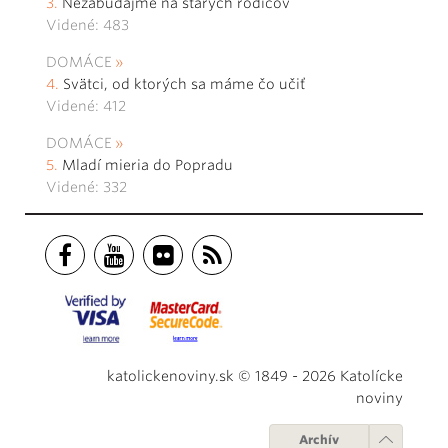
Nezabúdajme na starých rodičov
Videné: 483
DOMÁCE
Svätci, od ktorých sa máme čo učiť
Videné: 412
DOMÁCE
Mladí mieria do Popradu
Videné: 332
katolickenoviny.sk © 1849 - 2026 Katolícke
noviny
Archív