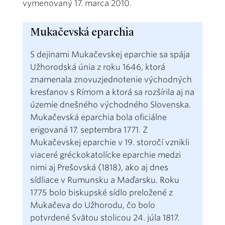
vymenovaný 17. marca 2010.
Mukačevská eparchia
S dejinami Mukačevskej eparchie sa spája
Užhorodská únia z roku 1646, ktorá
znamenala znovuzjednotenie východných
kresťanov s Rímom a ktorá sa rozšírila aj na
územie dnešného východného Slovenska.
Mukačevská eparchia bola oficiálne
erigovaná 17. septembra 1771. Z
Mukačevskej eparchie v 19. storočí vznikli
viaceré gréckokatolícke eparchie medzi
nimi aj Prešovská (1818), ako aj dnes
sídliace v Rumunsku a Maďarsku. Roku
1775 bolo biskupské sídlo preložené z
Mukačeva do Užhorodu, čo bolo
potvrdené Svätou stolicou 24. júla 1817.