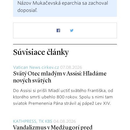
Názov Mukačevská eparchia sa zachoval
doposiaľ.
Súvisiace články
Vatican News cirkev.cz
07.08.2026
Svätý Otec mladým v Assisi: Hľadáme
nových svätých
Do Assisi si prišli Mladí uctiť svätého Františka, od
ktorého smrti ubehlo 800 rokov. Spolu s nimi tam
sviatok Premenenia Pána strávil aj pápež Lev XIV.
KATHPRESS, TK KBS
04.08.2026
Vandalizmus v Medžugorí pred