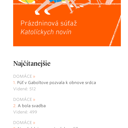
Najčítanejšie
DOMÁCE
Púť v Gaboltove pozvala k obnove srdca
Videné: 512
DOMÁCE
A bola svadba
Videné: 499
DOMÁCE