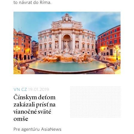
to návrat do Ríma.
VN CZ
19.01.2019
Čínskym deťom
zakázali prísť na
vianočné sväté
omše
Pre agentúru
AsiaNews