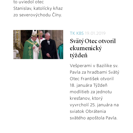
to uviedol otec
Stanislav, katolícky kňaz
zo severovýchodu Číny.
TK KBS
19.01.2019
Svätý Otec otvoril
ekumenický
týždeň
Vešperami v Bazilike sv.
Pavla za hradbami Svätý
Otec František otvoril
18. januára Týždeň
modlitieb za jednotu
kresťanov, ktorý
vyvrcholí 25. januára na
sviatok Obrátenia
svätého apoštola Pavla.