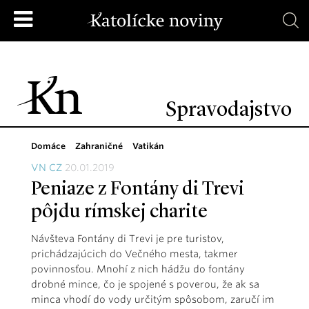
Spravodajstvo
Domáce
Zahraničné
Vatikán
VN CZ
20.01.2019
Peniaze z Fontány di Trevi
pôjdu rímskej charite
Návšteva Fontány di Trevi je pre turistov,
prichádzajúcich do Večného mesta, takmer
povinnosťou. Mnohí z nich hádžu do fontány
drobné mince, čo je spojené s poverou, že ak sa
minca vhodí do vody určitým spôsobom, zaručí im