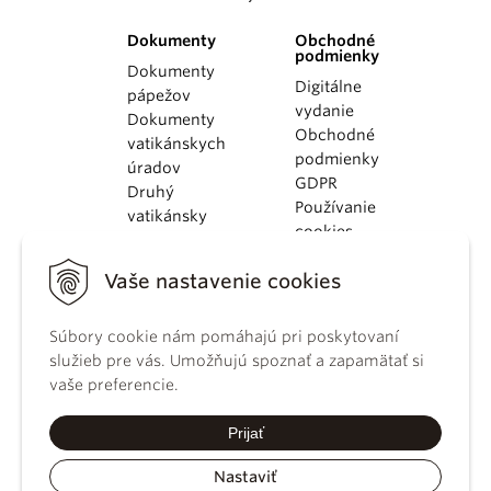
Dokumenty
Obchodné
podmienky
Dokumenty
Digitálne
pápežov
vydanie
Dokumenty
Obchodné
vatikánskych
podmienky
úradov
GDPR
Druhý
Používanie
vatikánsky
cookies
koncil
Dokumenty
Vaše nastavenie cookies
KBS
Kódex
Súbory cookie nám pomáhajú pri poskytovaní
kánonického
služieb pre vás. Umožňujú spoznať a zapamätať si
práva
vaše preferencie.
Katechizmus
Katolíckej
Prijať
cirkvi
Nastaviť