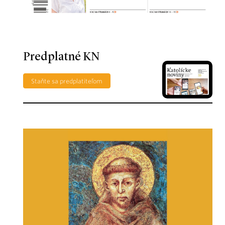
Predplatné KN
Staňte sa predplatiteľom