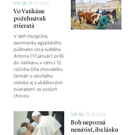
VN SK
18.01.2019
Vo Vatikáne
požehnávali
zvieratá
V deň liturgickej
spomienky egyptského
púštneho otca svätého
Antona (17.január) prišli
do Vatikánu v rámci 12.
ročníka Dňa chovateľov
farmári z okolitého
vidieka aj s ukážkovými
zvieratami zo svojich
chovov.
VN SK
18.01.2019
Boh nepozná
nenávisť, iba lásku