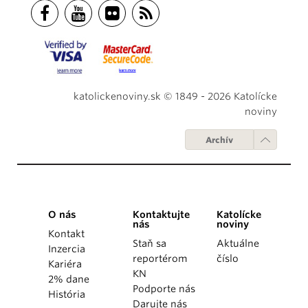
katolickenoviny.sk © 1849 - 2026 Katolícke
noviny
Archív
O nás
Kontaktujte
Katolícke
nás
noviny
Kontakt
Staň sa
Aktuálne
Inzercia
reportérom
číslo
Kariéra
KN
2% dane
Podporte nás
História
Darujte nás