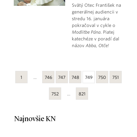
Svätý Otec František na
generálnej audiencii v
stredu 16. januára
pokračoval v cykle o
Modlitbe Pána
. Piatej
katechéze v poradí dal
názov
Abba, Otče!
1
…
746
747
748
749
750
751
752
…
821
Najnovšie KN