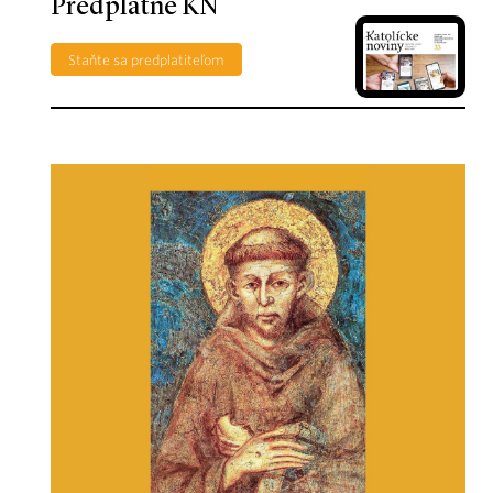
Predplatné KN
Staňte sa predplatiteľom