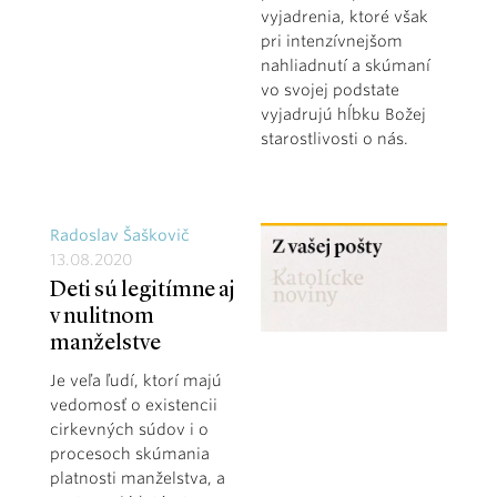
vyjadrenia, ktoré však
pri intenzívnejšom
nahliadnutí a skúmaní
vo svojej podstate
vyjadrujú hĺbku Božej
starostlivosti o nás.
Radoslav Šaškovič
13.08.2020
Deti sú legitímne aj
v nulitnom
manželstve
Je veľa ľudí, ktorí majú
vedomosť o existencii
cirkevných súdov i o
procesoch skúmania
platnosti manželstva, a