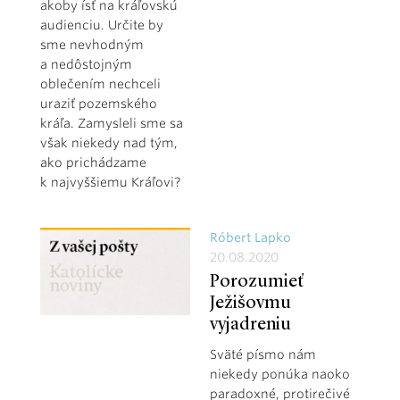
akoby ísť na kráľovskú
audienciu. Určite by
sme nevhodným
a nedôstojným
oblečením nechceli
uraziť pozemského
kráľa. Zamysleli sme sa
však niekedy nad tým,
ako prichádzame
k najvyššiemu Kráľovi?
Róbert Lapko
20.08.2020
Porozumieť
Ježišovmu
vyjadreniu
Sväté písmo nám
niekedy ponúka naoko
paradoxné, protirečivé