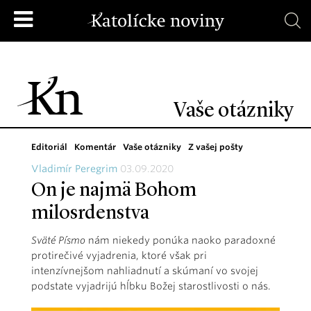
Vaše otázniky
Editoriál
Komentár
Vaše otázniky
Z vašej pošty
Vladimír Peregrim
03.09.2020
On je najmä Bohom
milosrdenstva
Sväté Písmo
nám niekedy ponúka naoko paradoxné
protirečivé vyjadrenia, ktoré však pri
intenzívnejšom nahliadnutí a skúmaní vo svojej
podstate vyjadrijú hĺbku Božej starostlivosti o nás.