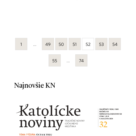
1
…
49
50
51
52
53
54
55
…
74
Najnovšie KN