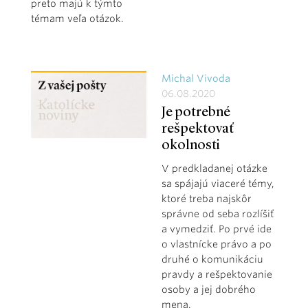
preto majú k týmto
témam veľa otázok.
Michal Vivoda
06.08.2020
Je potrebné
rešpektovať
okolnosti
V predkladanej otázke
sa spájajú viaceré témy,
ktoré treba najskôr
správne od seba rozlíšiť
a vymedziť. Po prvé ide
o vlastnícke právo a po
druhé o komunikáciu
pravdy a rešpektovanie
osoby a jej dobrého
mena.