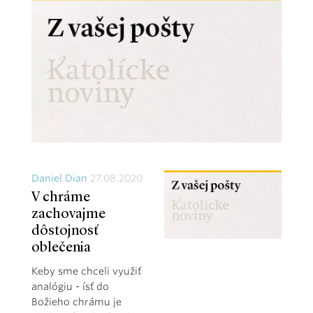
Daniel Dian
27.08.2020
V chráme
zachovajme
dôstojnosť
oblečenia
Keby sme chceli využiť
analógiu - ísť do
Božieho chrámu je