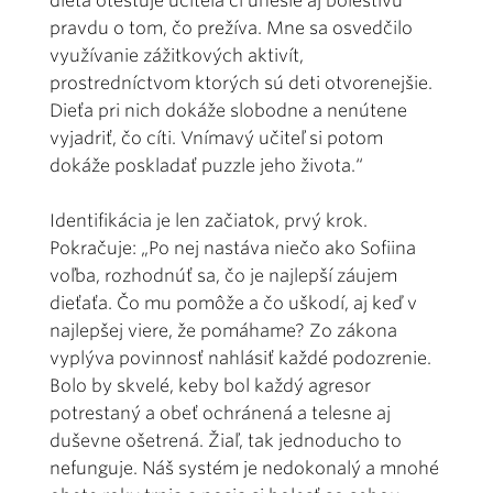
dieťa otestuje učiteľa či unesie aj bolestivú
pravdu o tom, čo prežíva. Mne sa osvedčilo
využívanie zážitkových aktivít,
prostredníctvom ktorých sú deti otvorenejšie.
Dieťa pri nich dokáže slobodne a nenútene
vyjadriť, čo cíti. Vnímavý učiteľ si potom
dokáže poskladať puzzle jeho života.“
Identifikácia je len začiatok, prvý krok.
Pokračuje: „Po nej nastáva niečo ako Sofiina
voľba, rozhodnúť sa, čo je najlepší záujem
dieťaťa. Čo mu pomôže a čo uškodí, aj keď v
najlepšej viere, že pomáhame? Zo zákona
vyplýva povinnosť nahlásiť každé podozrenie.
Bolo by skvelé, keby bol každý agresor
potrestaný a obeť ochránená a telesne aj
duševne ošetrená. Žiaľ, tak jednoducho to
nefunguje. Náš systém je nedokonalý a mnohé