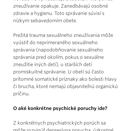
zneužívanie opakuje. Zanedbávajú osobné
zdravie a hygienu. Toto správanie súvisí s
nízkym sebavedomím obete.
Prežitá trauma sexuálneho zneužívania môže
vyústiť do neprimeraného sexuálneho
správania (napodobňovanie sexuálneho
správania pred okolím, pokus o sexuálne
zneužitie iných detí), u starších detí
promiskuitné správanie. U obetí sú často
prítomné somatické príznaky ako bolesti hlavy
či brucha, ktoré nemajú objasniteľnú organickú
príčinu.
O aké konkrétne psychické poruchy ide?
Z konkrétnych psychiatrických porúch sa
môže rozvinúť depresívna porucha, úzkostné