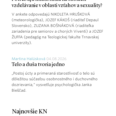
vzdelávanie v oblasti vzťahov a sexuality?
V ankete odpovedajú NIKOLETA HRUŠKOVÁ
(meteorologička), JOZEF KÁKOŠ (riaditeľ Depaul
Slovensko), ZUZANA BOŠNÁKOVÁ (riaditeľka
zariadenia pre seniorov a chorých Viventi) a JOZEF
ŽUFFA (pedagóg na Teologickej fakulte Trnavskej
univerzity).
Martina Halúsková
04.08.2026
Telo a duša tvoria jedno
„Postoj úcty a primeraná starostlivosť o telo sú
dôležitou súčasťou osobnostného i duchovného
dozrievania,“ vysvetľuje psychologička Janka
Bieščad.
Najnovšie KN