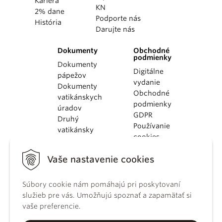
Kariéra
KN
2% dane
Podporte nás
História
Darujte nás
Dokumenty
Obchodné
podmienky
Dokumenty
Digitálne
pápežov
vydanie
Dokumenty
Obchodné
vatikánskych
podmienky
úradov
GDPR
Druhý
Používanie
vatikánsky
cookies
koncil
Dokumenty
Vaše nastavenie cookies
KBS
Kódex
kánonického
Súbory cookie nám pomáhajú pri poskytovaní
práva
služieb pre vás. Umožňujú spoznať a zapamätať si
Katechizmus
vaše preferencie.
Katolíckej