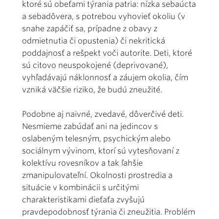
ktoré sú obeťami týrania patria: nízka sebaúcta
a sebadôvera, s potrebou vyhovieť okoliu (v
snahe zapáčiť sa, prípadne z obavy z
odmietnutia či opustenia) či nekritická
poddajnosť a rešpekt voči autorite. Deti, ktoré
sú citovo neuspokojené (deprivované),
vyhľadávajú náklonnosť a záujem okolia, čím
vzniká väčšie riziko, že budú zneužité.
Podobne aj naivné, zvedavé, dôverčivé deti.
Nesmieme zabúdať ani na jedincov s
oslabeným telesným, psychickým alebo
sociálnym vývinom, ktorí sú vytesňovaní z
kolektívu rovesníkov a tak ľahšie
zmanipulovateľní. Okolnosti prostredia a
situácie v kombinácii s určitými
charakteristikami dieťaťa zvyšujú
pravdepodobnosť týrania či zneužitia. Problém