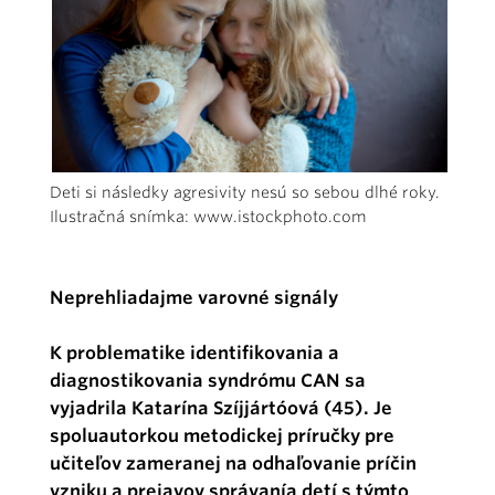
Deti si následky agresivity nesú so sebou dlhé roky.
Ilustračná snímka: www.istockphoto.com
Neprehliadajme varovné signály
K problematike identifikovania a
diagnostikovania syndrómu CAN sa
vyjadrila Katarína Szíjjártóová (45). Je
spoluautorkou metodickej príručky pre
učiteľov zameranej na odhaľovanie príčin
vzniku a prejavov správanía detí s týmto