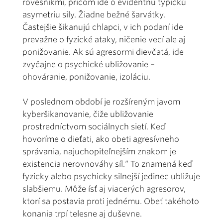
rovesníkmi, pričom ide o evidentnú typickú
asymetriu sily. Žiadne bežné šarvátky.
Častejšie šikanujú chlapci, v ich podaní ide
prevažne o fyzické ataky, ničenie vecí ale aj
ponižovanie. Ak sú agresormi dievčatá, ide
zvyčajne o psychické ubližovanie –
ohováranie, ponižovanie, izoláciu.
V poslednom období je rozšíreným javom
kyberšikanovanie, čiže ubližovanie
prostredníctvom sociálnych sietí. Keď
hovoríme o dieťati, ako obeti agresívneho
správania, najuchopiteľnejším znakom je
existencia nerovnováhy síl.“ To znamená keď
fyzicky alebo psychicky silnejší jedinec ubližuje
slabšiemu. Môže ísť aj viacerých agresorov,
ktorí sa postavia proti jednému. Obeť takéhoto
konania trpí telesne aj duševne.