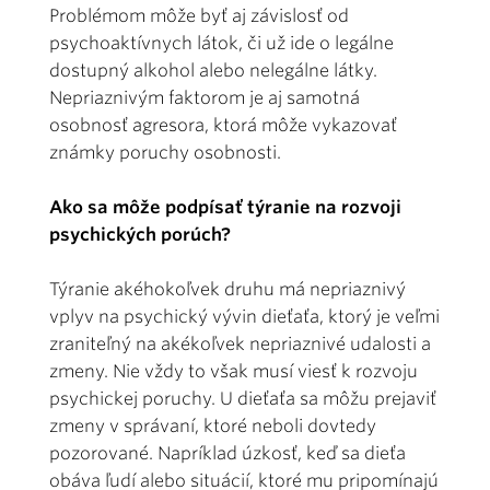
Problémom môže byť aj závislosť od
psychoaktívnych látok, či už ide o legálne
dostupný alkohol alebo nelegálne látky.
Nepriaznivým faktorom je aj samotná
osobnosť agresora, ktorá môže vykazovať
známky poruchy osobnosti.
Ako sa môže podpísať týranie na rozvoji
psychických porúch?
Týranie akéhokoľvek druhu má nepriaznivý
vplyv na psychický vývin dieťaťa, ktorý je veľmi
zraniteľný na akékoľvek nepriaznivé udalosti a
zmeny. Nie vždy to však musí viesť k rozvoju
psychickej poruchy. U dieťaťa sa môžu prejaviť
zmeny v správaní, ktoré neboli dovtedy
pozorované. Napríklad úzkosť, keď sa dieťa
obáva ľudí alebo situácií, ktoré mu pripomínajú