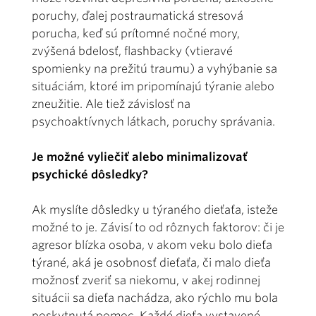
poruchy, ďalej postraumatická stresová
porucha, keď sú prítomné nočné mory,
zvýšená bdelosť, flashbacky (vtieravé
spomienky na prežitú traumu) a vyhýbanie sa
situáciám, ktoré im pripomínajú týranie alebo
zneužitie. Ale tiež závislosť na
psychoaktívnych látkach, poruchy správania.
Je možné vyliečiť alebo minimalizovať
psychické dôsledky?
Ak myslíte dôsledky u týraného dieťaťa, isteže
možné to je. Závisí to od rôznych faktorov: či je
agresor blízka osoba, v akom veku bolo dieťa
týrané, aká je osobnosť dieťaťa, či malo dieťa
možnosť zveriť sa niekomu, v akej rodinnej
situácii sa dieťa nachádza, ako rýchlo mu bola
poskytnutá pomoc. Každé dieťa vystavené