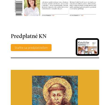
Predplatné KN
Staňte sa predplatiteľom