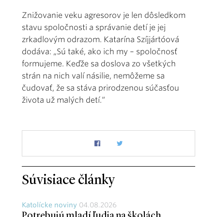
Znižovanie veku agresorov je len dôsledkom
stavu spoločnosti a správanie detí je jej
zrkadlovým odrazom. Katarína Szíjjártóová
dodáva: „Sú také, ako ich my – spoločnosť
formujeme. Keďže sa doslova zo všetkých
strán na nich valí násilie, nemôžeme sa
čudovať, že sa stáva prirodzenou súčasťou
života už malých detí.“
Súvisiace články
Katolícke noviny
04.08.2026
Potrebujú mladí ľudia na školách