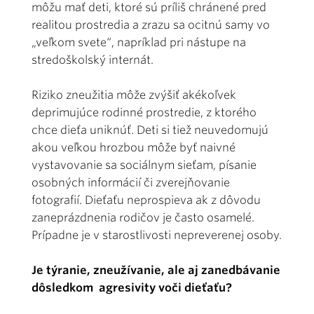
môžu mať deti, ktoré sú príliš chránené pred
realitou prostredia a zrazu sa ocitnú samy vo
„veľkom svete“, napríklad pri nástupe na
stredoškolský internát.
Riziko zneužitia môže zvýšiť akékoľvek
deprimujúce rodinné prostredie, z ktorého
chce dieťa uniknúť. Deti si tiež neuvedomujú
akou veľkou hrozbou môže byť naivné
vystavovanie sa sociálnym sieťam, písanie
osobných informácií či zverejňovanie
fotografií. Dieťaťu neprospieva ak z dôvodu
zaneprázdnenia rodičov je často osamelé.
Prípadne je v starostlivosti nepreverenej osoby.
Je týranie, zneužívanie, ale aj zanedbávanie
dôsledkom agresivity voči dieťaťu?