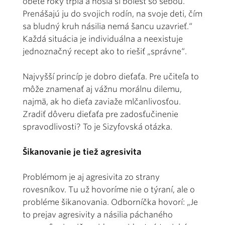
obete roky trpia a nosia si bolesť so sebou.
Prenášajú ju do svojich rodín, na svoje deti, čím
sa bludný kruh násilia nemá šancu uzavrieť.“
Každá situácia je individuálna a neexistuje
jednoznačný recept ako to riešiť „správne“.
Najvyšší princíp je dobro dieťaťa. Pre učiteľa to
môže znamenať aj vážnu morálnu dilemu,
najmä, ak ho dieťa zaviaže mlčanlivosťou.
Zradiť dôveru dieťaťa pre zadosťučinenie
spravodlivosti? To je Sizyfovská otázka.
Šikanovanie je tiež agresivita
Problémom je aj agresivita zo strany
rovesníkov. Tu už hovoríme nie o týraní, ale o
probléme šikanovania. Odborníčka hovorí: „Je
to prejav agresivity a násilia páchaného