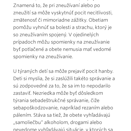
Znamená to, že pri zneužívaní alebo po
zneužití sa môže vyskytnúť pocit necitlivosti,
zmätenosť či mimoriadne zážitky. Obetiam
pomôžu vyhnúť sa bolesti a strachu, ktorý je
so zneužívaním spojený. V ojedinelých
prípadoch môžu spomienky na zneužívanie
byť potlačené a obete nemusia mať vedomé
spomienky na zneužívanie.
U týraných detí sa môže prejaviť pocit hanby.
Deti si myslia, že si zaslúžili takéto správanie a
sú zodpovedné za to, že sa im to nepodarilo
zastaviť. Nezriedka môže byť dôsledkom
týrania sebadeštrukčné správanie, čiže
sebapoškodzovanie, napríklad rezaním alebo
pálením. Stáva sa tiež, že obete vyhľadávajú
„samoliečbu“ alkoholom, drogami alebo
nevedome vyhľadávajú situácie, v ktorých sa