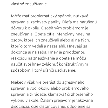
vlastné zneužívanie.
Môže mať problematický spánok, nutkavé
správanie, záchvaty paniky. Dieťa má narušenú
dôveru k okoliu. Osobitným problémom je
zneužívanie. Obete cítia intenzívny hnev na
osoby, ktoré ich zneužívali alebo aj na tých,
ktorí o tom vedeli a nezasiahli. Hnevajú sa
dokonca aj na seba. Hnev je prirodzenou
reakciou na zneužívanie a obete sa môžu
naučiť svoj hnev zvládnuť konštruktívnym
spôsobom, ktorý uľahčí uzdravenie.
Niekedy však vie prerásť do agresívneho
správania voči okoliu alebo problémového
správania (krádeže, klamstvá) či zhoršeného
výkonu v škole. Ďalším prejavom je takzvaná
disociácia, čiže dištancovanie, odpojenie sa.