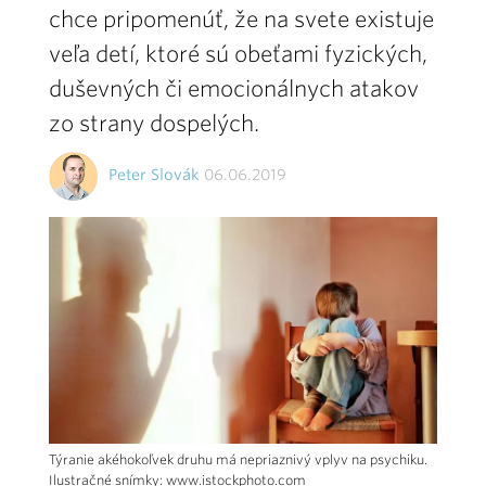
chce pripomenúť, že na svete existuje
veľa detí, ktoré sú obeťami fyzických,
duševných či emocionálnych atakov
zo strany dospelých.
Peter Slovák
06.06.2019
Týranie akéhokoľvek druhu má nepriaznivý vplyv na psychiku.
Ilustračné snímky: www.istockphoto.com