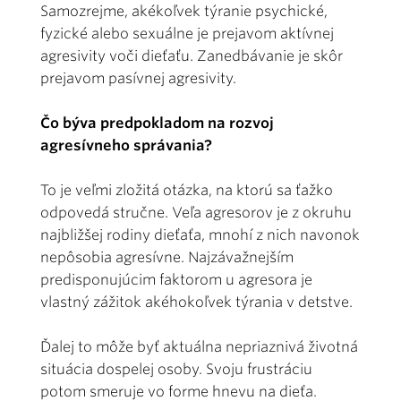
Samozrejme, akékoľvek týranie psychické,
fyzické alebo sexuálne je prejavom aktívnej
agresivity voči dieťaťu. Zanedbávanie je skôr
prejavom pasívnej agresivity.
Čo býva predpokladom na rozvoj
agresívneho správania?
To je veľmi zložitá otázka, na ktorú sa ťažko
odpovedá stručne. Veľa agresorov je z okruhu
najbližšej rodiny dieťaťa, mnohí z nich navonok
nepôsobia agresívne. Najzávažnejším
predisponujúcim faktorom u agresora je
vlastný zážitok akéhokoľvek týrania v detstve.
Ďalej to môže byť aktuálna nepriaznivá životná
situácia dospelej osoby. Svoju frustráciu
potom smeruje vo forme hnevu na dieťa.