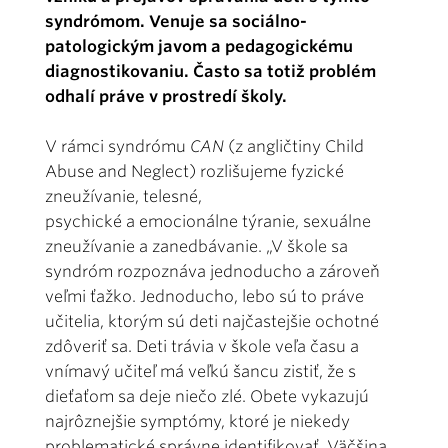
syndrómom. Venuje sa sociálno-
patologickým javom a pedagogickému
diagnostikovaniu. Často sa totiž problém
odhalí práve v prostredí školy.
V rámci syndrómu
CAN
(z angličtiny Child
Abuse and Neglect) rozlišujeme fyzické
zneužívanie, telesné,
psychické a emocionálne týranie, sexuálne
zneužívanie a zanedbávanie. „V škole sa
syndróm rozpoznáva jednoducho a zároveň
veľmi ťažko. Jednoducho, lebo sú to práve
učitelia, ktorým sú deti najčastejšie ochotné
zdôveriť sa. Deti trávia v škole veľa času a
vnímavý učiteľ má veľkú šancu zistiť, že s
dieťaťom sa deje niečo zlé. Obete vykazujú
najrôznejšie symptómy, ktoré je niekedy
problematické správne identifikovať. Väčšina