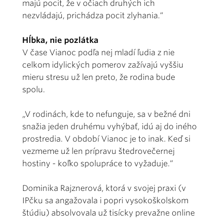
majú pocit, že v očiach druhých ich
nezvládajú, prichádza pocit zlyhania.“
Hĺbka, nie pozlátka
V čase Vianoc podľa nej mladí ľudia z nie
celkom idylických pomerov zažívajú vyššiu
mieru stresu už len preto, že rodina bude
spolu.
„V rodinách, kde to nefunguje, sa v bežné dni
snažia jeden druhému vyhýbať, idú aj do iného
prostredia. V období Vianoc je to inak. Keď si
vezmeme už len prípravu štedrovečernej
hostiny - koľko spolupráce to vyžaduje.“
Dominika Rajznerová, ktorá v svojej praxi (v
IPčku sa angažovala i popri vysokoškolskom
štúdiu) absolvovala už tisícky prevažne online