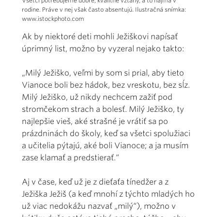
Všetci potrebujeme dobré, kvalitné vzťahy, a to najmä v
rodine. Práve v nej však často absentujú. Ilustračná snímka:
www.istockphoto.com
Ak by niektoré deti mohli Ježiškovi napísať
úprimný list, možno by vyzeral nejako takto:
„Milý Ježiško, veľmi by som si prial, aby tieto
Vianoce boli bez hádok, bez vreskotu, bez sĺz.
Milý Ježiško, už nikdy nechcem zažiť pod
stromčekom strach a bolesť. Milý Ježiško, ty
najlepšie vieš, aké strašné je vrátiť sa po
prázdninách do školy, keď sa všetci spolužiaci
a učitelia pýtajú, aké boli Vianoce; a ja musím
zase klamať a predstierať.“
Aj v čase, keď už je z dieťaťa tínedžer a z
Ježiška Ježiš (a keď mnohí z týchto mladých ho
už viac nedokážu nazvať „milý“), možno v