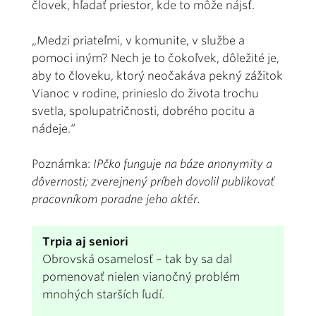
človek, hľadať priestor, kde to môže nájsť.
„Medzi priateľmi, v komunite, v službe a
pomoci iným? Nech je to čokoľvek, dôležité je,
aby to človeku, ktorý neočakáva pekný zážitok
Vianoc v rodine, prinieslo do života trochu
svetla, spolupatričnosti, dobrého pocitu a
nádeje.“
Poznámka:
IPčko funguje na báze anonymity a
dôvernosti; zverejnený príbeh dovolil publikovať
pracovníkom poradne jeho aktér.
Trpia aj seniori
Obrovská osamelosť – tak by sa dal
pomenovať nielen vianočný problém
mnohých starších ľudí.