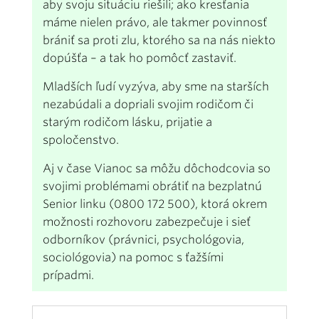
aby svoju situáciu riešili; ako kresťania
máme nielen právo, ale takmer povinnosť
brániť sa proti zlu, ktorého sa na nás niekto
dopúšťa – a tak ho pomôcť zastaviť.
Mladších ľudí vyzýva, aby sme na starších
nezabúdali a dopriali svojim rodičom či
starým rodičom lásku, prijatie a
spoločenstvo.
Aj v čase Vianoc sa môžu dôchodcovia so
svojimi problémami obrátiť na bezplatnú
Senior linku (0800 172 500), ktorá okrem
možnosti rozhovoru zabezpečuje i sieť
odborníkov (právnici, psychológovia,
sociológovia) na pomoc s ťažšími
prípadmi.