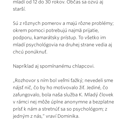
mladí od 12 do 30 rokov. Občas sa ozvú aj
starší.
Sú z rôznych pomerov a majú rôzne problémy;
okrem pomoci potrebujú najmä prijatie,
podporu, kamarátsky prístup. To všetko im
mladí psychológovia na druhej strane vedia aj
chcú ponúknuť.
Napríklad aj spomínanému chlapcovi.
„Rozhovor s ním bol veľmi ťažký; nevedeli sme
nájsť nič, čo by ho motivovalo žiť. Jediné, čo
zafungovalo, bola naša služba K. Mladý človek
v rámci nej môže úplne anonymne a bezplatne
prísť k nám a stretnúť sa so psychológom; z
jedným z nás,“ vraví Dominika.