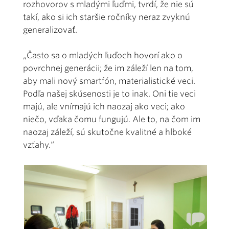
rozhovorov s mladými ľuďmi, tvrdí, že nie sú
takí, ako si ich staršie ročníky neraz zvyknú
generalizovať.
„Často sa o mladých ľuďoch hovorí ako o
povrchnej generácii; že im záleží len na tom,
aby mali nový smartfón, materialistické veci.
Podľa našej skúsenosti je to inak. Oni tie veci
majú, ale vnímajú ich naozaj ako veci; ako
niečo, vďaka čomu fungujú. Ale to, na čom im
naozaj záleží, sú skutočne kvalitné a hlboké
vzťahy.“