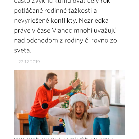
často zvyknú kumulovať celý rok
potláčané rodinné ťažkosti a
nevyriešené konflikty. Nezriedka
práve v čase Vianoc mnohí uvažujú
nad odchodom z rodiny či rovno zo
sveta.
22.12.2019