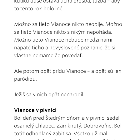
kútiku duše ostáva tichá prosba, túžba – aby
to tento rok bolo iné.
Možno sa tieto Vianoce nikto neopije. Možno
sa tieto Vianoce nikto s nikým nepoháda.
Možno tieto Vianoce nebude medzi nami
napäté ticho a nevyslovené poznanie, že si
vlastne nemáme čo povedať.
Ale potom opäť prídu Vianoce – a opäť sú len
paródiou.
Ježiš sa v nich opäť nenarodil.
Vianoce v pivnici
Bol deň pred Štedrým dňom a v pivnici sedel
osamelý chlapec. Zamknutý. Dobrovoľne. Bol
totiž odhodlaný zabiť sa. Všetko už mal