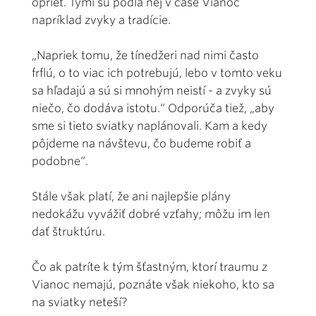
oprieť. Tými sú podľa nej v čase Vianoc
napríklad zvyky a tradície.
„Napriek tomu, že tínedžeri nad nimi často
frflú, o to viac ich potrebujú, lebo v tomto veku
sa hľadajú a sú si mnohým neistí - a zvyky sú
niečo, čo dodáva istotu.“ Odporúča tiež, „aby
sme si tieto sviatky naplánovali. Kam a kedy
pôjdeme na návštevu, čo budeme robiť a
podobne“.
Stále však platí, že ani najlepšie plány
nedokážu vyvážiť dobré vzťahy; môžu im len
dať štruktúru.
Čo ak patríte k tým šťastným, ktorí traumu z
Vianoc nemajú, poznáte však niekoho, kto sa
na sviatky neteší?