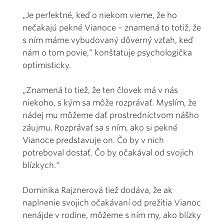
„Je perfektné, keď o niekom vieme, že ho
nečakajú pekné Vianoce – znamená to totiž, že
s ním máme vybudovaný dôverný vzťah, keď
nám o tom povie,“ konštatuje psychologička
optimisticky.
„Znamená to tiež, že ten človek má v nás
niekoho, s kým sa môže rozprávať. Myslím, že
nádej mu môžeme dať prostredníctvom nášho
záujmu. Rozprávať sa s ním, ako si pekné
Vianoce predstavuje on. Čo by v nich
potreboval dostať. Čo by očakával od svojich
blízkych.“
Dominika Rajznerová tiež dodáva, že ak
naplnenie svojich očakávaní od prežitia Vianoc
nenájde v rodine, môžeme s ním my, ako blízky