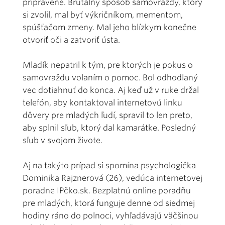
pripravené. Brutálny spôsob samovraždy, ktorý
si zvolil, mal byť výkričníkom, mementom,
spúšťačom zmeny. Mal jeho blízkym konečne
otvoriť oči a zatvoriť ústa.
Mladík nepatril k tým, pre ktorých je pokus o
samovraždu volaním o pomoc. Bol odhodlaný
vec dotiahnuť do konca. Aj keď už v ruke držal
telefón, aby kontaktoval internetovú linku
dôvery pre mladých ľudí, spravil to len preto,
aby splnil sľub, ktorý dal kamarátke. Posledný
sľub v svojom živote.
Aj na takýto prípad si spomína psychologička
Dominika Rajznerová (26), vedúca internetovej
poradne IPčko.sk. Bezplatnú online poradňu
pre mladých, ktorá funguje denne od siedmej
hodiny ráno do polnoci, vyhľadávajú väčšinou