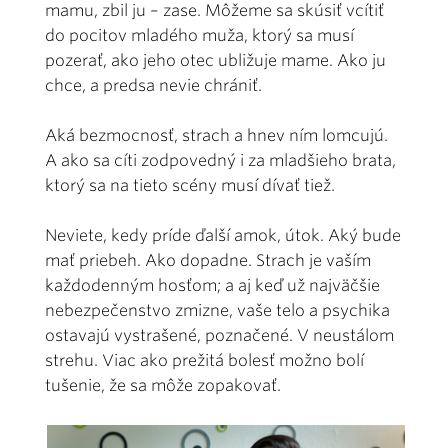
mamu, zbil ju – zase. Môžeme sa skúsiť vcítiť
do pocitov mladého muža, ktorý sa musí
pozerať, ako jeho otec ubližuje mame. Ako ju
chce, a predsa nevie chrániť.
Aká bezmocnosť, strach a hnev ním lomcujú.
A ako sa cíti zodpovedný i za mladšieho brata,
ktorý sa na tieto scény musí dívať tiež.
Neviete, kedy príde ďalší amok, útok. Aký bude
mať priebeh. Ako dopadne. Strach je vaším
každodenným hosťom; a aj keď už najväčšie
nebezpečenstvo zmizne, vaše telo a psychika
ostavajú vystrašené, poznačené. V neustálom
strehu. Viac ako prežitá bolesť možno bolí
tušenie, že sa môže zopakovať.