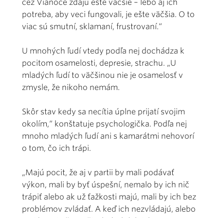
cez Vianoce zdajú ešte väčšie – lebo aj ich
potreba, aby veci fungovali, je ešte väčšia. O to
viac sú smutní, sklamaní, frustrovaní.“
U mnohých ľudí vtedy podľa nej dochádza k
pocitom osamelosti, depresie, strachu. „U
mladých ľudí to väčšinou nie je osamelosť v
zmysle, že nikoho nemám.
Skôr stav kedy sa necítia úplne prijatí svojim
okolím,“ konštatuje psychologička. Podľa nej
mnoho mladých ľudí ani s kamarátmi nehovorí
o tom, čo ich trápi.
„Majú pocit, že aj v partii by mali podávať
výkon, mali by byť úspešní, nemalo by ich nič
trápiť alebo ak už ťažkosti majú, mali by ich bez
problémov zvládať. A keď ich nezvládajú, alebo