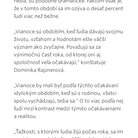
riešia, sú podobne dramatické. Faktom však je,
že v tomto období sa im ozýva o desať percent
ľudí viac než bežne.
„Vianoce sú obdobím, keď ľudia dávajú svojmu
životu, vzťahom a hodnotám ešte väčší
význam ako zvyčajne. Považujú sa za
výnimočnú časť roka, od ktorej oni aj
spoločnosť veľa očakávajú,“ konštatuje
Dominika Rajznerová.
„Vianoce by mali byť podľa týchto očakávaní
idylickým obdobím, keď sú s rodinou, všetci
spolu vychádzajú, tešia sa.“ O to viac podľa nej
ľudí mrzí kontrast medzi týmito očakávaniami
a realitou.
„Ťažkosti, s ktorými ľudia žijú počas roka, sa im