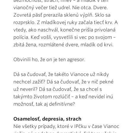
Bezmocnosť, strach, hnev – a mladík v ten
vianočný večer tiež udrel. Nie otca. Dvere.
Zovretá päsť prerazila sklenú výplň. Sklo sa
rozprsklo. Z mladíkovej ruky začala tiecť krv. A
vtedy, ako naschvál, konečne prišla privolaná
polícia. Keď vošli, vysvetlili si vec po svojom –
zbitá žena, rozmlátené dvere, mladík od krvi.
Obvinili ho, že on je ten agresor.
Dá sa čudovať, že takéto Vianoce už nikdy
nechcel zažiť? Dá sa čudovať, že v nič pekné
už neveril? Dá sa čudovať, že sa chcel s
takýmto životom rozlúčiť – a keď nevidel inú
možnosť, tak aj definitívne?
Osamelosť, depresia, strach
Nie všetky prípady, ktoré v IPčku v čase Vianoc