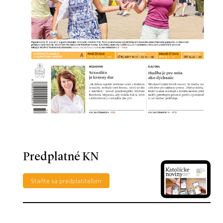
Predplatné KN
Staňte sa predplatiteľom