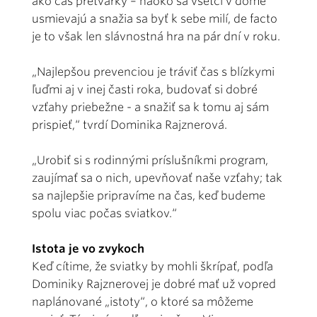
ako čas pretvárky – naoko sa všetci v dome
usmievajú a snažia sa byť k sebe milí, de facto
je to však len slávnostná hra na pár dní v roku.
„Najlepšou prevenciou je tráviť čas s blízkymi
ľuďmi aj v inej časti roka, budovať si dobré
vzťahy priebežne - a snažiť sa k tomu aj sám
prispieť,“ tvrdí Dominika Rajznerová.
„Urobiť si s rodinnými príslušníkmi program,
zaujímať sa o nich, upevňovať naše vzťahy; tak
sa najlepšie pripravíme na čas, keď budeme
spolu viac počas sviatkov.“
Istota je vo zvykoch
Keď cítime, že sviatky by mohli škrípať, podľa
Dominiky Rajznerovej je dobré mať už vopred
naplánované „istoty“, o ktoré sa môžeme