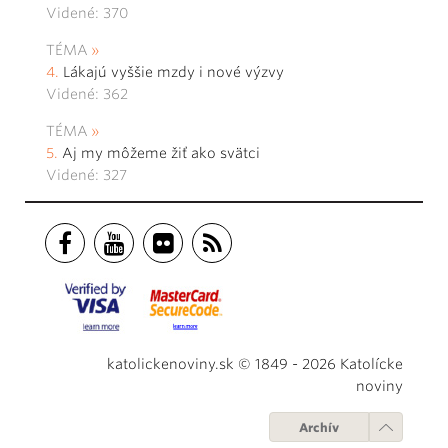
Videné: 370
TÉMA
Lákajú vyššie mzdy i nové výzvy
Videné: 362
TÉMA
Aj my môžeme žiť ako svätci
Videné: 327
katolickenoviny.sk © 1849 - 2026 Katolícke
noviny
Archív