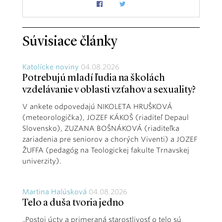
Súvisiace články
Katolícke noviny
04.08.2026
Potrebujú mladí ľudia na školách
vzdelávanie v oblasti vzťahov a sexuality?
V ankete odpovedajú NIKOLETA HRUŠKOVÁ
(meteorologička), JOZEF KÁKOŠ (riaditeľ Depaul
Slovensko), ZUZANA BOŠNÁKOVÁ (riaditeľka
zariadenia pre seniorov a chorých Viventi) a JOZEF
ŽUFFA (pedagóg na Teologickej fakulte Trnavskej
univerzity).
Martina Halúsková
04.08.2026
Telo a duša tvoria jedno
„Postoj úcty a primeraná starostlivosť o telo sú