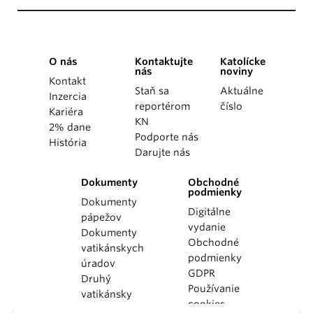
O nás
Kontaktujte
Katolícke
nás
noviny
Kontakt
Staň sa
Aktuálne
Inzercia
reportérom
číslo
Kariéra
KN
2% dane
Podporte nás
História
Darujte nás
Dokumenty
Obchodné
podmienky
Dokumenty
Digitálne
pápežov
vydanie
Dokumenty
Obchodné
vatikánskych
podmienky
úradov
GDPR
Druhý
Používanie
vatikánsky
cookies
koncil