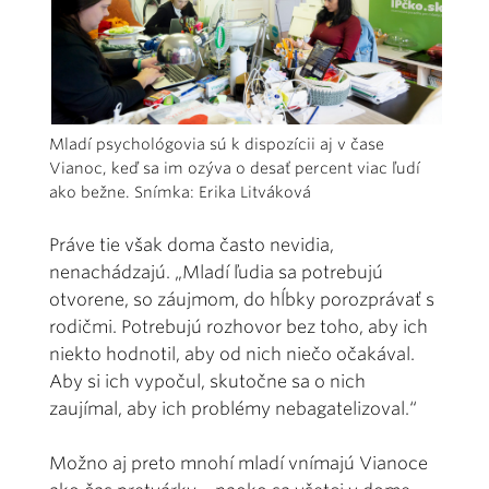
Mladí psychológovia sú k dispozícii aj v čase
Vianoc, keď sa im ozýva o desať percent viac ľudí
ako bežne. Snímka: Erika Litváková
Práve tie však doma často nevidia,
nenachádzajú. „Mladí ľudia sa potrebujú
otvorene, so záujmom, do hĺbky porozprávať s
rodičmi. Potrebujú rozhovor bez toho, aby ich
niekto hodnotil, aby od nich niečo očakával.
Aby si ich vypočul, skutočne sa o nich
zaujímal, aby ich problémy nebagatelizoval.“
Možno aj preto mnohí mladí vnímajú Vianoce