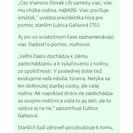
„Cez Vianoce človek cíti samotu viac; viac
mu chýba rodina, najbližší. Viac pociťuje
smútok,“ uvádza prezidentka Fóra pre
pomoc starším Ľubica Galisová (75).
Aj oni vo sviatočnom čase zaznamenávajú
viac žiadostí o pomoc, rozhovor.
„Veľmi často dochádza k zlému
zaobchádzaniu a k vylučovaniu z rodiny,
zo spoločnosti. V poslednej dobe tiež
evidujeme veľa násilia, týrania. Netýka sa
len dotknutej staršej osoby, ale celej
rodiny. Ak napríklad dcéra zle zaobchádza
so svojimi rodičmi a vidia to jej deti, zle to
vplýva aj na ne,“ upozorňuje Ľubica
Galisová.
Starších ľudí zároveň povzbudzuje k tomu,