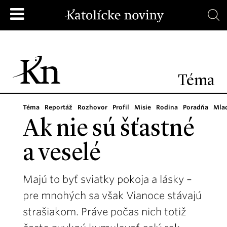
Téma
Téma
Reportáž
Rozhovor
Profil
Misie
Rodina
Poradňa
Mla
Ak nie sú šťastné
a veselé
Majú to byť sviatky pokoja a lásky –
pre mnohých sa však Vianoce stávajú
strašiakom. Práve počas nich totiž