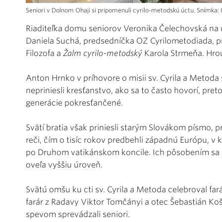
Seniori v Dolnom Ohaji si pripomenuli cyrilo-metodskú úctu. Snímka:
Riaditeľka domu seniorov Veronika Čelechovská na 
Daniela Suchá, predsedníčka OZ Cyrilometodiada, p
Filozofa a
Žalm cyrilo-metodský
Karola Strmeňa. Hrou
Anton Hrnko v príhovore o misii sv. Cyrila a Metoda
nepriniesli kresťanstvo, ako sa to často hovorí, pret
generácie pokresťančené.
Svätí bratia však priniesli starým Slovákom písmo, p
reči, čím o tisíc rokov predbehli západnú Európu, v kt
po Druhom vatikánskom koncile. Ich pôsobením sa 
oveľa vyššiu úroveň.
Svätú omšu ku cti sv. Cyrila a Metoda celebroval fa
farár z Radavy Viktor Tomčányi a otec Šebastián K
spevom sprevádzali seniori.