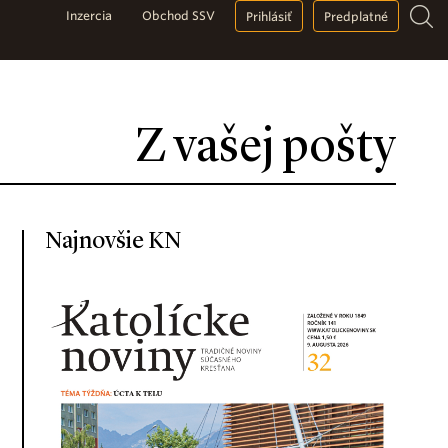
Inzercia
Obchod SSV
Prihlásiť
Predplatné
Z vašej pošty
Najnovšie KN