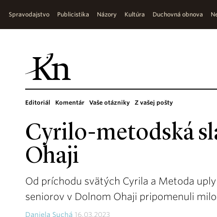
Spravodajstvo
Publicistika
Názory
Kultúra
Duchovná obnova
Ne
Editoriál
Komentár
Vaše otázniky
Z vašej pošty
Cyrilo-metodská s
Ohaji
Od príchodu svätých Cyrila a Metoda uplyn
seniorov v Dolnom Ohaji pripomenuli milo
Daniela Suchá
16.03.2023