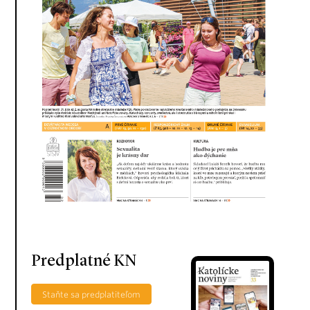
Predplatné KN
Staňte sa predplatiteľom