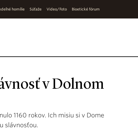
deľné homílie
Súťaže
Video/Foto
Bioetické fórum
lávnosť v Dolnom
ulo 1160 rokov. Ich misiu si v Dome
u slávnosťou.