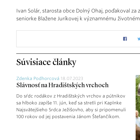
Ivan Solár, starosta obce Dolný Ohaj, poďakoval za 
seniorke Blažene Juríkovej k významnému životném
Súvisiace články
Zdenka Podhorcová
18.07.2023
Slávnosť na Hradištských vrchoch
Do sŕdc rodákov z Hradištských vrchov a pútnikov
sa hlboko zapíše 11. jún, keď sa stretli pri Kaplnke
Najsvätejšieho Srdca Ježišovho, aby si pripomenuli
100 rokov od jej postavenia Jánom Štefančíkom.