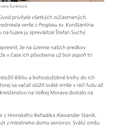
 Ivana Šurániová
úvod privítala všetkých zúčastnených.
redniesla verše z
Proglasu
sv. Konštantína
 na fujare ju sprevádzal Štefan Suchý.
 spresnil, že na územie našich predkov
ože v čase ich pôsobenia už boli aspoň tri
reložili Bibliu a bohoslužobné knihy do ich
orej sa začali slúžiť sväté omše v reči ľudu až
kresťanstvo na Veľkej Morave dostalo na
rár z Hronského Beňadika Alexander Staník,
ošút z miestneho domu seniorov. Svätú omšu