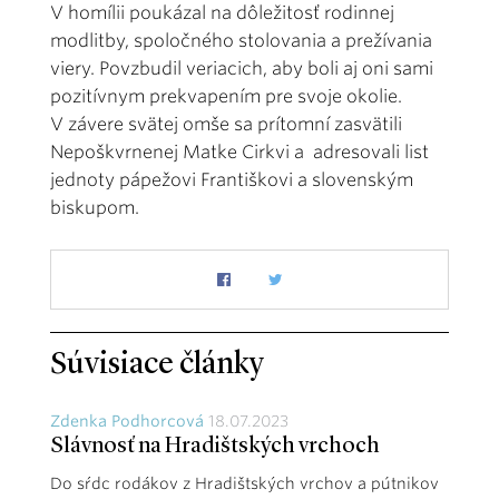
V homílii poukázal na dôležitosť rodinnej
modlitby, spoločného stolovania a prežívania
viery. Povzbudil veriacich, aby boli aj oni sami
pozitívnym prekvapením pre svoje okolie.
V závere svätej omše sa prítomní zasvätili
Nepoškvrnenej Matke Cirkvi a adresovali list
jednoty pápežovi Františkovi a slovenským
biskupom.
Súvisiace články
Zdenka Podhorcová
18.07.2023
Slávnosť na Hradištských vrchoch
Do sŕdc rodákov z Hradištských vrchov a pútnikov