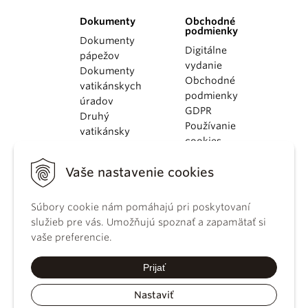
Dokumenty
Obchodné
podmienky
Dokumenty
Digitálne
pápežov
vydanie
Dokumenty
Obchodné
vatikánskych
podmienky
úradov
GDPR
Druhý
Používanie
vatikánsky
cookies
koncil
Dokumenty
Vaše nastavenie cookies
KBS
Kódex
Súbory cookie nám pomáhajú pri poskytovaní
kánonického
služieb pre vás. Umožňujú spoznať a zapamätať si
práva
vaše preferencie.
Katechizmus
Katolíckej
Prijať
cirkvi
Nastaviť