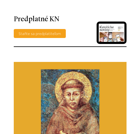
Predplatné KN
Staňte sa predplatiteľom