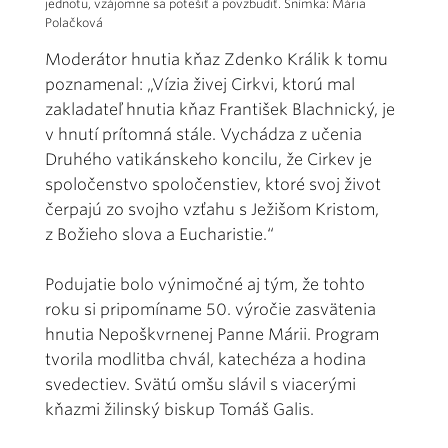
jednotu, vzájomne sa potešiť a povzbudiť. Snímka: Mária
Polačková
Moderátor hnutia kňaz Zdenko Králik k tomu
poznamenal: „Vízia živej Cirkvi, ktorú mal
zakladateľ hnutia kňaz František Blachnický, je
v hnutí prítomná stále. Vychádza z učenia
Druhého vatikánskeho koncilu, že Cirkev je
spoločenstvo spoločenstiev, ktoré svoj život
čerpajú zo svojho vzťahu s Ježišom Kristom,
z Božieho slova a Eucharistie.“
Podujatie bolo výnimočné aj tým, že tohto
roku si pripomíname 50. výročie zasvätenia
hnutia Nepoškvrnenej Panne Márii. Program
tvorila modlitba chvál, katechéza a hodina
svedectiev. Svätú omšu slávil s viacerými
kňazmi žilinský biskup Tomáš Galis.