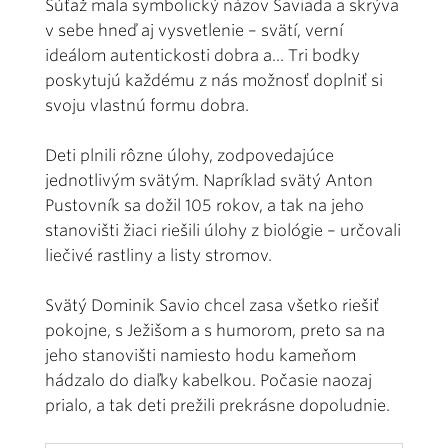
Súťaž mala symbolický názov Saviada a skrýva
v sebe hneď aj vysvetlenie – svätí, verní
ideálom autentickosti dobra a... Tri bodky
poskytujú každému z nás možnosť doplniť si
svoju vlastnú formu dobra.
Deti plnili rôzne úlohy, zodpovedajúce
jednotlivým svätým. Napríklad svätý Anton
Pustovník sa dožil 105 rokov, a tak na jeho
stanovišti žiaci riešili úlohy z biológie – určovali
liečivé rastliny a listy stromov.
Svätý Dominik Savio chcel zasa všetko riešiť
pokojne, s Ježišom a s humorom, preto sa na
jeho stanovišti namiesto hodu kameňom
hádzalo do diaľky kabelkou. Počasie naozaj
prialo, a tak deti prežili prekrásne dopoludnie.