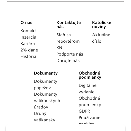
O nás
Kontaktujte
Katolícke
nás
noviny
Kontakt
Staň sa
Aktuálne
Inzercia
reportérom
číslo
Kariéra
KN
2% dane
Podporte nás
História
Darujte nás
Dokumenty
Obchodné
podmienky
Dokumenty
Digitálne
pápežov
vydanie
Dokumenty
Obchodné
vatikánskych
podmienky
úradov
GDPR
Druhý
Používanie
vatikánsky
cookies
koncil