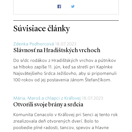
Súvisiace články
Zdenka Podhorcová
18.07.2023
Slávnosť na Hradištských vrchoch
Do sŕdc rodákov z Hradištských vrchov a pútnikov
sa hlboko zapíše 11. jún, keď sa stretli pri Kaplnke
Najsvätejšieho Srdca Ježišovho, aby si pripomenuli
100 rokov od jej postavenia Jánom Štefančíkom.
Mária, Maroš a chlapci z Kráľovej
18.07.2023
Otvorili svoje brány a srdcia
Komunita Cenacolo v Kráľovej pri Senci aj tento rok
zrealizovala deň otvorených dverí. Bolo to
poobedie plné radosti, tancov, spevov a hlavne