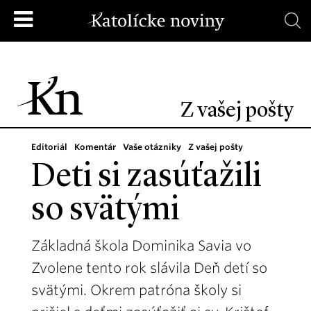
Z vašej pošty
Editoriál
Komentár
Vaše otázniky
Z vašej pošty
Deti si zasúťažili
so svätými
Základná škola Dominika Savia vo
Zvolene tento rok slávila Deň detí so
svätými. Okrem patróna školy si