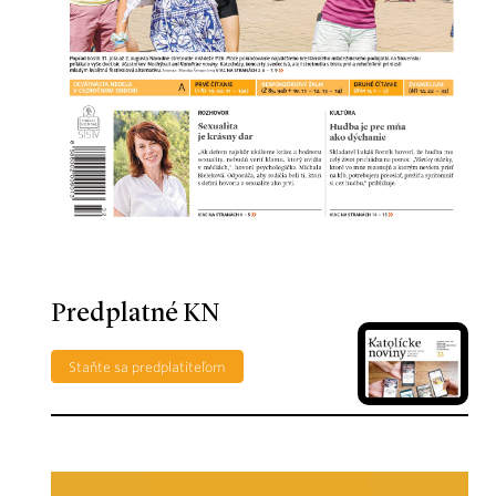
Predplatné KN
Staňte sa predplatiteľom