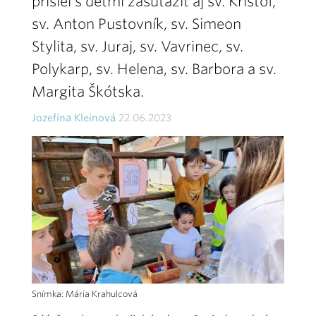
prišiel s deťmi zasúťažiť aj sv. Krištof,
sv. Anton Pustovník, sv. Simeon
Stylita, sv. Juraj, sv. Vavrinec, sv.
Polykarp, sv. Helena, sv. Barbora a sv.
Margita Škótska.
Jozefína Kleinová
22.06.2023
Snímka: Mária Krahulcová