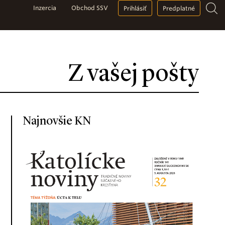
Inzercia
Obchod SSV
Prihlásiť
Predplatné
Z vašej pošty
Najnovšie KN