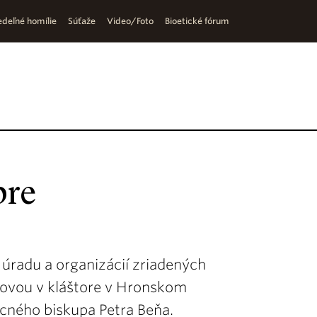
deľné homílie
Súťaže
Video/Foto
Bioetické fórum
pre
úradu a organizácií zriadených
ovou v kláštore v Hronskom
cného biskupa Petra Beňa.