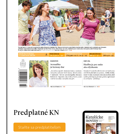
Predplatné KN
Staňte sa predplatiteľom