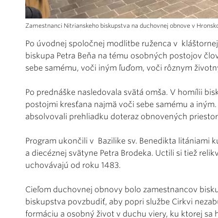
Zamestnanci Nitrianskeho biskupstva na duchovnej obnove v Hronsko
Po úvodnej spoločnej modlitbe ruženca v kláštorn
biskupa Petra Beňa na tému osobných postojov člove
sebe samému, voči iným ľuďom, voči rôznym životn
Po prednáške nasledovala svätá omša. V homílii bi
postojmi kresťana najmä voči sebe samému a iným
absolvovali prehliadku doteraz obnovených priestor
Program ukončili v Bazilike sv. Benedikta litániami k
a diecéznej svätyne Petra Brodeka. Uctili si tiež relikv
uchovávajú od roku 1483.
Cieľom duchovnej obnovy bolo zamestnancov biskup
biskupstva povzbudiť, aby popri službe Cirkvi nez
formáciu a osobný život v duchu viery, ku ktorej sa h