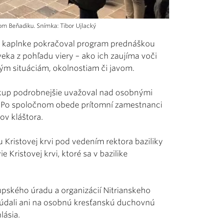
m Beňadiku. Snímka: Tibor Ujlacký
ej kaplnke pokračoval program prednáškou
ka z pohľadu viery – ako ich zaujíma voči
ým situáciám, okolnostiam či javom.
skup podrobnejšie uvažoval nad osobnými
. Po spoločnom obede prítomní zamestnanci
ov kláštora.
u Kristovej krvi pod vedením rektora baziliky
ie Kristovej krvi, ktoré sa v bazilike
ského úradu a organizácií Nitrianskeho
abúdali ani na osobnú kresťanskú duchovnú
lásia.