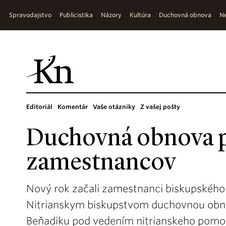
Spravodajstvo
Publicistika
Názory
Kultúra
Duchovná obnova
Ne
Editoriál
Komentár
Vaše otázniky
Z vašej pošty
Duchovná obnova 
zamestnancov
Nový rok začali zamestnanci biskupského 
Nitrianskym biskupstvom duchovnou obn
Beňadiku pod vedením nitrianskeho pomo