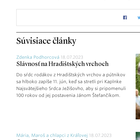
Súvisiace články
Zdenka Podhorcová
18.07.2023
Slávnosť na Hradištských vrchoch
Do sŕdc rodákov z Hradištských vrchov a pútnikov
sa hlboko zapíše 11. jún, keď sa stretli pri Kaplnke
Najsvätejšieho Srdca Ježišovho, aby si pripomenuli
100 rokov od jej postavenia Jánom Štefančíkom.
Mária, Maroš a chlapci z Kráľovej
18.07.2023