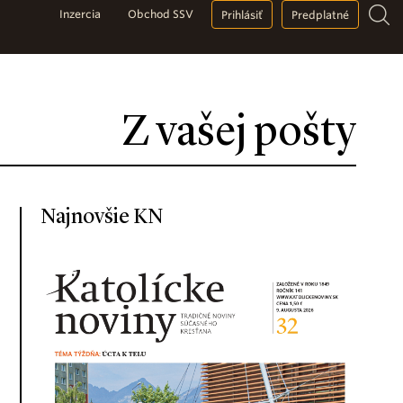
Inzercia
Obchod SSV
Prihlásiť
Predplatné
Z vašej pošty
Najnovšie KN