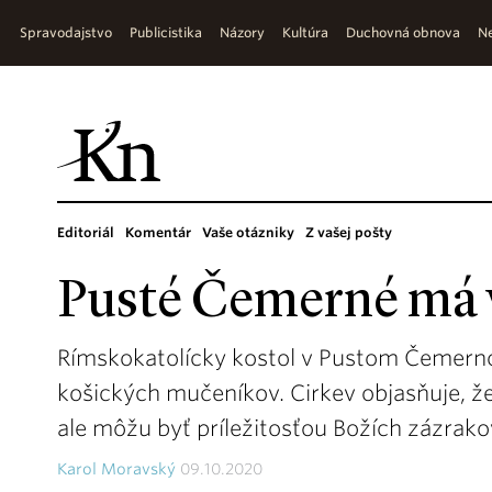
Spravodajstvo
Publicistika
Názory
Kultúra
Duchovná obnova
Ne
Editoriál
Komentár
Vaše otázniky
Z vašej pošty
Pusté Čemerné má v
Rímskokatolícky kostol v Pustom Čemerno
košických mučeníkov. Cirkev objasňuje, že
ale môžu byť príležitosťou Božích zázrakov
Karol Moravský
09.10.2020