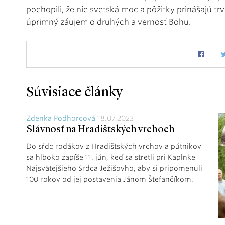
pochopili, že nie svetská moc a pôžitky prinášajú trv
úprimný záujem o druhých a vernosť Bohu.
Súvisiace články
Zdenka Podhorcová
18.07.2023
Slávnosť na Hradištských vrchoch
Do sŕdc rodákov z Hradištských vrchov a pútnikov
sa hlboko zapíše 11. jún, keď sa stretli pri Kaplnke
Najsvätejšieho Srdca Ježišovho, aby si pripomenuli
100 rokov od jej postavenia Jánom Štefančíkom.