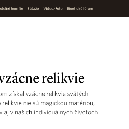
deľné homílie
Súťaže
Video/Foto
Bioetické fórum
zácne relikvie
m získal vzácne relikvie svätých
 relikvie nie sú magickou matériou,
 aj v našich individuálnych životoch.