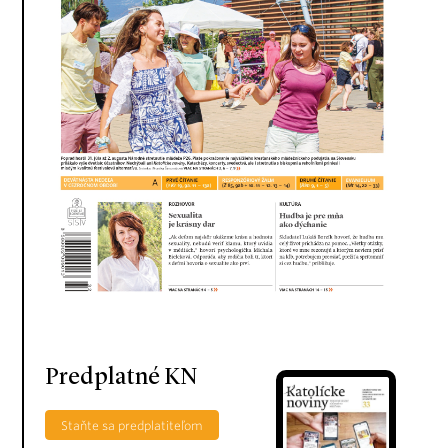
Predplatné KN
Staňte sa predplatiteľom