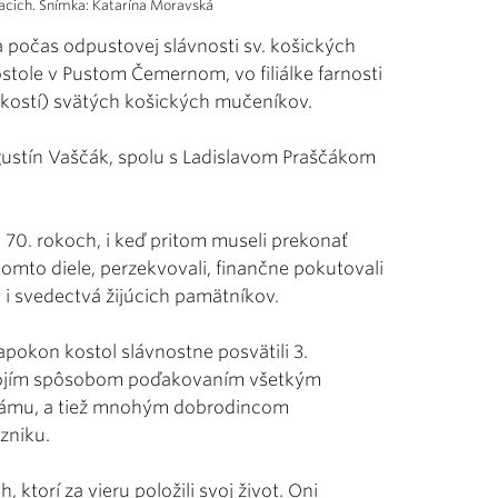
acich. Snímka: Katarína Moravská
 počas odpustovej slávnosti sv. košických
tole v Pustom Čemernom, vo filiálke farnosti
 kostí) svätých košických mučeníkov.
gustín Vaščák, spolu s Ladislavom Praščákom
v 70. rokoch, i keď pritom museli prekonať
omto diele, perzekvovali, finančne pokutovali
i svedectvá žijúcich pamätníkov.
pokon kostol slávnostne posvätili 3.
svojím spôsobom poďakovaním všetkým
 chrámu, a tiež mnohým dobrodincom
zniku.
ktorí za vieru položili svoj život. Oni