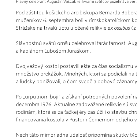
Hlavný celebrant Augustín Vaščák relikviami svätcov požehnáva veri
Pod záštitou košického arcibiskupa Bernarda Bobera
mučeníkov 6. septembra boli v rímskokatolíckom kos
Strážske na trvalú úctu uložené relikvie
ex ossibus
(z
Slávnostnú svätú omšu celebroval farár farnosti Au
a kaplánom Ľubošom Juraškom.
Dvojvežový kostol postavili ešte za čias socializmu 
množstvo prekážok. Mnohých, ktorí sa podieľali na t
a ľudsky ponižovali, o čom svedčia dobové záznamy 
Po „urputnom boji“ a získaní potrebných povolení na
decembra 1976. Aktuálne zadovážené relikvie sú 
rodinám, ktoré sa za ťažkej éry zaslúžili o stavbu
financovania kostola v Pustom Čemernom od jeho v
Nech táto mimoriadna udalosť pripomína skutky tých, 