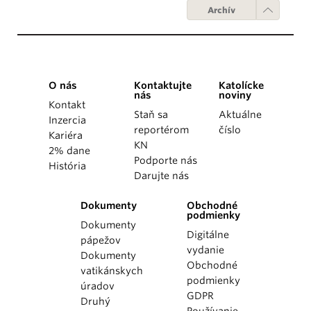
Archív
O nás
Kontaktujte
Katolícke
nás
noviny
Kontakt
Staň sa
Aktuálne
Inzercia
reportérom
číslo
Kariéra
KN
2% dane
Podporte nás
História
Darujte nás
Dokumenty
Obchodné
podmienky
Dokumenty
Digitálne
pápežov
vydanie
Dokumenty
Obchodné
vatikánskych
podmienky
úradov
GDPR
Druhý