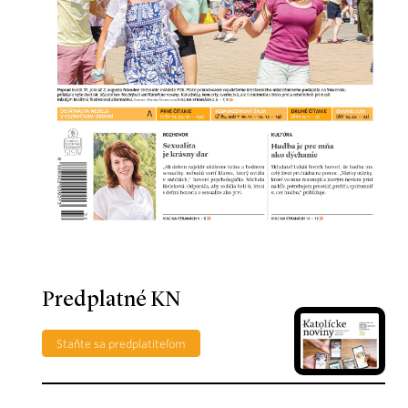
Predplatné KN
Staňte sa predplatiteľom