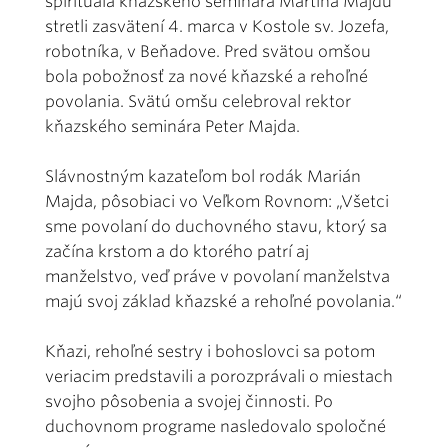
špirituála kňazského seminára Martina Majdu
stretli zasvätení 4. marca v Kostole sv. Jozefa,
robotníka, v Beňadove. Pred svätou omšou
bola pobožnosť za nové kňazské a rehoľné
povolania. Svätú omšu celebroval rektor
kňazského seminára Peter Majda.
Slávnostným kazateľom bol rodák Marián
Majda, pôsobiaci vo Veľkom Rovnom: „Všetci
sme povolaní do duchovného stavu, ktorý sa
začína krstom a do ktorého patrí aj
manželstvo, veď práve v povolaní manželstva
majú svoj základ kňazské a rehoľné povolania.“
Kňazi, rehoľné sestry i bohoslovci sa potom
veriacim predstavili a porozprávali o miestach
svojho pôsobenia a svojej činnosti. Po
duchovnom programe nasledovalo spoločné