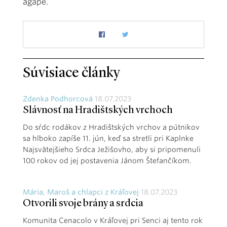
agapé.
Súvisiace články
Zdenka Podhorcová
18.07.2023
Slávnosť na Hradištských vrchoch
Do sŕdc rodákov z Hradištských vrchov a pútnikov
sa hlboko zapíše 11. jún, keď sa stretli pri Kaplnke
Najsvätejšieho Srdca Ježišovho, aby si pripomenuli
100 rokov od jej postavenia Jánom Štefančíkom.
Mária, Maroš a chlapci z Kráľovej
18.07.2023
Otvorili svoje brány a srdcia
Komunita Cenacolo v Kráľovej pri Senci aj tento rok