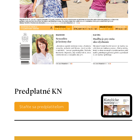
Predplatné KN
Staňte sa predplatiteľom