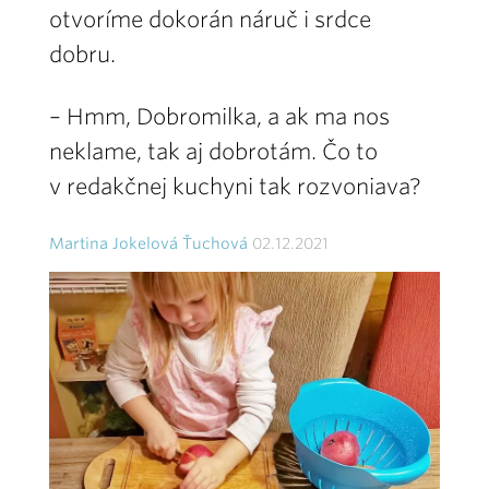
otvoríme dokorán náruč i srdce
dobru.
– Hmm, Dobromilka, a ak ma nos
neklame, tak aj dobrotám. Čo to
v redakčnej kuchyni tak rozvoniava?
Martina Jokelová Ťuchová
02.12.2021