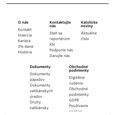
O nás
Kontaktujte
Katolícke
nás
noviny
Kontakt
Staň sa
Aktuálne
Inzercia
reportérom
číslo
Kariéra
KN
2% dane
Podporte nás
História
Darujte nás
Dokumenty
Obchodné
podmienky
Dokumenty
Digitálne
pápežov
vydanie
Dokumenty
Obchodné
vatikánskych
podmienky
úradov
GDPR
Druhý
Používanie
vatikánsky
cookies
koncil