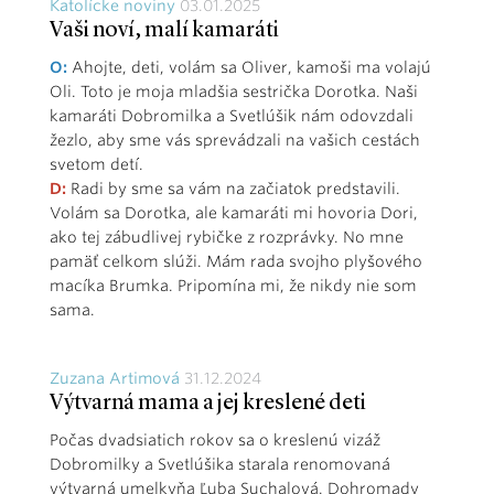
Katolícke noviny
03.01.2025
Vaši noví, malí kamaráti
O:
Ahojte, deti, volám sa Oliver, kamoši ma volajú
Oli. Toto je moja mladšia sestrička Dorotka. Naši
kamaráti Dobromilka a Svetlúšik nám odovzdali
žezlo, aby sme vás sprevádzali na vašich cestách
svetom detí.
D:
Radi by sme sa vám na začiatok predstavili.
Volám sa Dorotka, ale kamaráti mi hovoria Dori,
ako tej zábudlivej rybičke z rozprávky. No mne
pamäť celkom slúži. Mám rada svojho plyšového
macíka Brumka. Pripomína mi, že nikdy nie som
sama.
Zuzana Artimová
31.12.2024
Výtvarná mama a jej kreslené deti
Počas dvadsiatich rokov sa o kreslenú vizáž
Dobromilky a Svetlúšika starala renomovaná
výtvarná umelkyňa Ľuba Suchalová. Dohromady