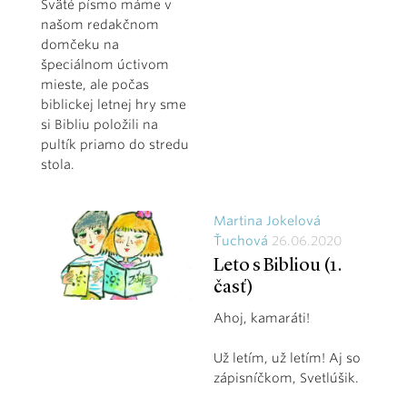
Sväté písmo máme v
našom redakčnom
domčeku na
špeciálnom úctivom
mieste, ale počas
biblickej letnej hry sme
si Bibliu položili na
pultík priamo do stredu
stola.
Martina Jokelová
Ťuchová
26.06.2020
Leto s Bibliou (1.
časť)
Ahoj, kamaráti!
Už letím, už letím! Aj so
zápisníčkom, Svetlúšik.