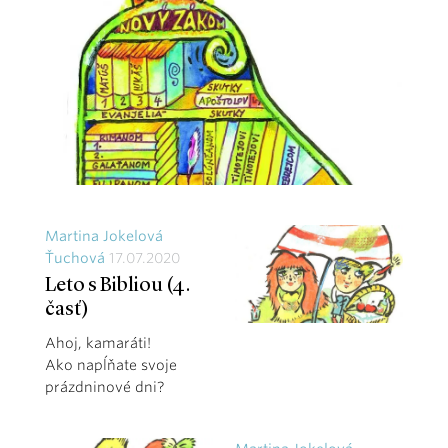
Martina Jokelová
Ťuchová
17.07.2020
Leto s Bibliou (4.
časť)
Ahoj, kamaráti!
Ako napĺňate svoje
prázdninové dni?