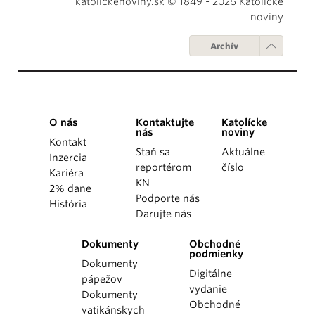
katolickenoviny.sk © 1849 - 2026 Katolícke
noviny
Archív
O nás
Kontaktujte
Katolícke
nás
noviny
Kontakt
Staň sa
Aktuálne
Inzercia
reportérom
číslo
Kariéra
KN
2% dane
Podporte nás
História
Darujte nás
Dokumenty
Obchodné
podmienky
Dokumenty
Digitálne
pápežov
vydanie
Dokumenty
Obchodné
vatikánskych