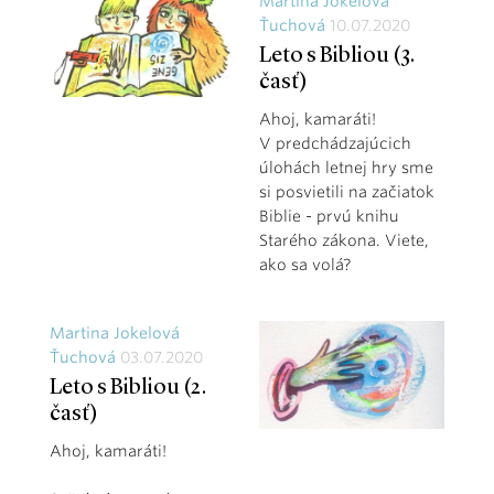
Martina Jokelová
Ťuchová
10.07.2020
Leto s Bibliou (3.
časť)
Ahoj, kamaráti!
V predchádzajúcich
úlohách letnej hry sme
si posvietili na začiatok
Biblie - prvú knihu
Starého zákona. Viete,
ako sa volá?
Martina Jokelová
Ťuchová
03.07.2020
Leto s Bibliou (2.
časť)
Ahoj, kamaráti!