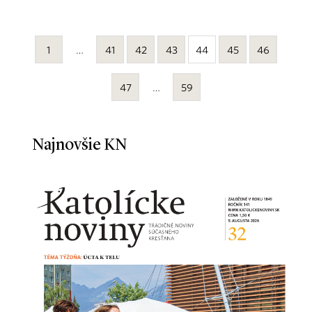
1
…
41
42
43
44
45
46
47
…
59
Najnovšie KN