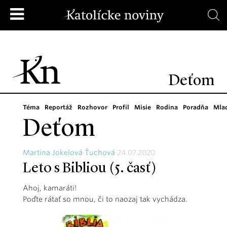
Deťom
Téma
Reportáž
Rozhovor
Profil
Misie
Rodina
Poradňa
Mla
Deťom
Martina Jokelová Ťuchová
24.07.2020
Leto s Bibliou (5. časť)
Ahoj, kamaráti!
Poďte rátať so mnou, či to naozaj tak vychádza.