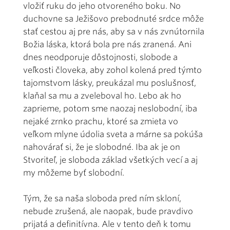
vložiť ruku do jeho otvoreného boku. No
duchovne sa Ježišovo prebodnuté srdce môže
stať cestou aj pre nás, aby sa v nás zvnútornila
Božia láska, ktorá bola pre nás zranená. Ani
dnes neodporuje dôstojnosti, slobode a
veľkosti človeka, aby zohol kolená pred týmto
tajomstvom lásky, preukázal mu poslušnosť,
klaňal sa mu a zveleboval ho. Lebo ak ho
zaprieme, potom sme naozaj neslobodní, iba
nejaké zrnko prachu, ktoré sa zmieta vo
veľkom mlyne údolia sveta a márne sa pokúša
nahovárať si, že je slobodné. Iba ak je on
Stvoriteľ, je sloboda základ všetkých vecí a aj
my môžeme byť slobodní.
Tým, že sa naša sloboda pred ním skloní,
nebude zrušená, ale naopak, bude pravdivo
prijatá a definitívna. Ale v tento deň k tomu