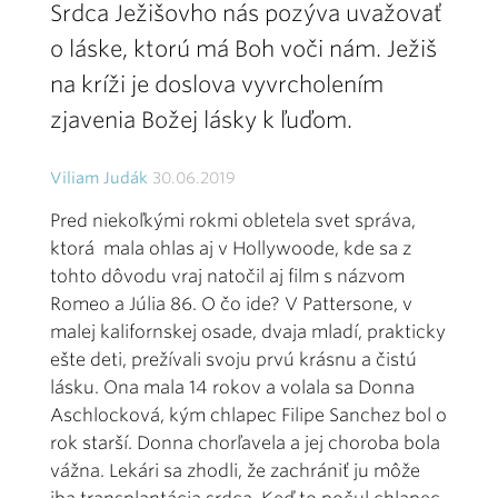
Srdca Ježišovho nás pozýva uvažovať
o láske, ktorú má Boh voči nám. Ježiš
na kríži je doslova vyvrcholením
zjavenia Božej lásky k ľuďom.
Viliam Judák
30.06.2019
Pred niekoľkými rokmi obletela svet správa,
ktorá mala ohlas aj v Hollywoode, kde sa z
tohto dôvodu vraj natočil aj film s názvom
Romeo a Júlia 86. O čo ide? V Pattersone, v
malej kalifornskej osade, dvaja mladí, prakticky
ešte deti, prežívali svoju prvú krásnu a čistú
lásku. Ona mala 14 rokov a volala sa Donna
Aschlocková, kým chlapec Filipe Sanchez bol o
rok starší. Donna chorľavela a jej choroba bola
vážna. Lekári sa zhodli, že zachrániť ju môže