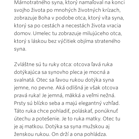
Márnotratného syna, ktorý namaľoval na konci
svojho života po mnohých životných krízach,
zobrazuje Boha v podobe otca, ktorý víta syna,
ktorý sa po cestách a necestách života vracia
domov. Umelec tu zobrazuje milujúceho otca,
ktorý s láskou bez výčitiek objíma strateného
syna.
Zvláštne sú tu ruky otca: otcova ľavá ruka
dotýkajúca sa synovho pleca je mocná a
svalnatá. Otec sa ľavou rukou dotýka syna
jemne, no pevne. Aká odlišná je však otcova
pravá ruka! Je jemná, mäkká a veľmi nežná.
Prsty sú blízko seba a majú elegantný vzhľad.
Táto ruka chce pohladiť, poláskať, ponúknuť
útechu a potešenie. Je to ruka matky. Otec tu
je aj matkou. Dotýka sa syna mužskou aj
ženskou rukou. On drží a ona pohládza.