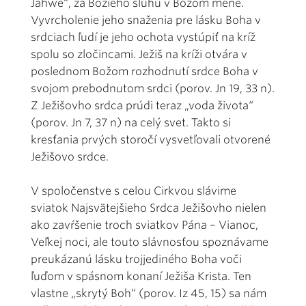
Jahwe“, za Božieho sluhu v Božom mene.
Vyvrcholenie jeho snaženia pre lásku Boha v
srdciach ľudí je jeho ochota vystúpiť na kríž
spolu so zločincami. Ježiš na kríži otvára v
poslednom Božom rozhodnutí srdce Boha v
svojom prebodnutom srdci (porov. Jn 19, 33 n).
Z Ježišovho srdca prúdi teraz „voda života“
(porov. Jn 7, 37 n) na celý svet. Takto si
kresťania prvých storočí vysvetľovali otvorené
Ježišovo srdce.
V spoločenstve s celou Cirkvou slávime
sviatok Najsvätejšieho Srdca Ježišovho nielen
ako zavŕšenie troch sviatkov Pána – Vianoc,
Veľkej noci, ale touto slávnosťou spoznávame
preukázanú lásku trojjediného Boha voči
ľuďom v spásnom konaní Ježiša Krista. Ten
vlastne „skrytý Boh“ (porov. Iz 45, 15) sa nám