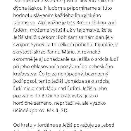
Každá strana Svätého písma Nového zákona
dýcha láskou k ľuďom a pripomíname si túto
hodnotu slávením každého liturgického
tajomstva. Aké vážne je to s Božou láskou voči
ľuďom, môžeme vytušiť už v tajomstve, že sa
Ježiš stal človekom: Boh sám sa nám daruje v
svojom Synovi, a to celkom potichu, tajuplne, v
skrytosti skrze Pannu Máriu. A rovnako
skromné je aj uchádzanie sa Ježiša o srdcia ľudí
pri jeho ohlasovaní a pozývaní do nebeského
kráľovstva. Čo to za nenápadný, bezmocný
Boží posol, tento Ježiš! Uchádza sa o srdcia
ľudí, nie o nadvládu nad ľuďmi. Ježiš a jeho
pozvanie do Božieho kráľovstva je ako
horčičné semeno, nepríťažlivé, ale vysoko
účinné (porov. Mk 4, 31).
Od krstu v Jordáne sa Ježiš považuje za „ebed