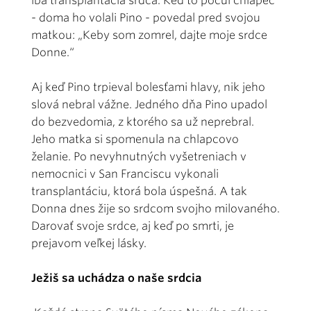
iba transplantácia srdca. Keď to počul chlapec
- doma ho volali Pino - povedal pred svojou
matkou: „Keby som zomrel, dajte moje srdce
Donne.“
Aj keď Pino trpieval bolesťami hlavy, nik jeho
slová nebral vážne. Jedného dňa Pino upadol
do bezvedomia, z ktorého sa už neprebral.
Jeho matka si spomenula na chlapcovo
želanie. Po nevyhnutných vyšetreniach v
nemocnici v San Franciscu vykonali
transplantáciu, ktorá bola úspešná. A tak
Donna dnes žije so srdcom svojho milovaného.
Darovať svoje srdce, aj keď po smrti, je
prejavom veľkej lásky.
Ježiš sa uchádza o naše srdcia