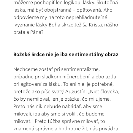
môžeme pochopiť len logikou lásky. Skutočná
láska, má byť obojstranná – opätovaná. Ako
odpovieme my na toto neprehliadnuteľné
vyznanie lásky Boha skrze Ježiša Krista, nášho
brata a Pána?
Božské Srdce nie je iba sentimentálny obraz
Nechceme zostať pri sentimentalizme,
prípadne pri sladkom ničnerobení, alebo azda
pri agitovaní za lásku. To ani nie je potrebné,
pretože ako píše svätý Augustín: „Niet človeka,
čo by nemiloval, len je otázka, čo milujeme.
Preto nás nik nebude nabádať, aby sme
milovali, iba aby sme si volili, čo budeme
milovať.“ Preto túžba správne milovať, to
znamená správne a hodnotne žiť, nás privádza