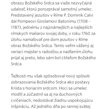
obrazu Božského Srdca sa viaže nezvyčajná
udalosť, ktorú porozprával samotný umelec.
Predstavený jezuitov v Ríme P. Dominik Calvi
dal Pompeovi Girolamovi Batonimu (1708 -
1787), jednému z najznámejších a najlepších
rímskych maliarov svojej doby, v roku 1760 za
úlohu namaľovať pre dom jezuitov v Ríme
obraz Božského Srdca. Tento veľmi vážený aj
veriaci majster s radosťou a nadšením úlohu
prijal aj preto, lebo sám bol ctiteľom Božského
Srdca.
Ťažkosti mu však spôsoboval nový spôsob
zobrazovania Božského Srdca ako postavy
Krista s horiacim srdcom. Hoci sa umelec
modlil a zúčastnil sa aj na duchovných
cvičeniach, nedostával žiadnu uspokojujúcu
inšpiráciu. Až jedného dňa po rannej svätej