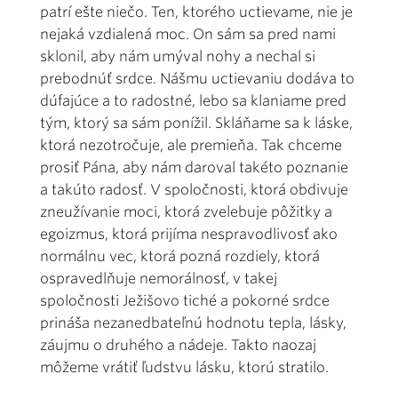
patrí ešte niečo. Ten, ktorého uctievame, nie je
nejaká vzdialená moc. On sám sa pred nami
sklonil, aby nám umýval nohy a nechal si
prebodnúť srdce. Nášmu uctievaniu dodáva to
dúfajúce a to radostné, lebo sa klaniame pred
tým, ktorý sa sám ponížil. Skláňame sa k láske,
ktorá nezotročuje, ale premieňa. Tak chceme
prosiť Pána, aby nám daroval takéto poznanie
a takúto radosť. V spoločnosti, ktorá obdivuje
zneužívanie moci, ktorá zvelebuje pôžitky a
egoizmus, ktorá prijíma nespravodlivosť ako
normálnu vec, ktorá pozná rozdiely, ktorá
ospravedlňuje nemorálnosť, v takej
spoločnosti Ježišovo tiché a pokorné srdce
prináša nezanedbateľnú hodnotu tepla, lásky,
záujmu o druhého a nádeje. Takto naozaj
môžeme vrátiť ľudstvu lásku, ktorú stratilo.