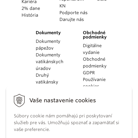
Kariéra
KN
2% dane
Podporte nás
História
Darujte nás
Dokumenty
Obchodné
podmienky
Dokumenty
Digitálne
pápežov
vydanie
Dokumenty
Obchodné
vatikánskych
podmienky
úradov
GDPR
Druhý
Používanie
vatikánsky
cookies
koncil
Dokumenty
Vaše nastavenie cookies
KBS
Kódex
kánonického
Súbory cookie nám pomáhajú pri poskytovaní
práva
služieb pre vás. Umožňujú spoznať a zapamätať si
Katechizmus
vaše preferencie.
Katolíckej