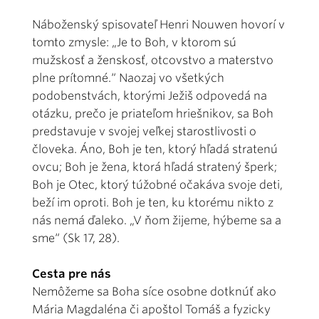
Náboženský spisovateľ Henri Nouwen hovorí v
tomto zmysle: „Je to Boh, v ktorom sú
mužskosť a ženskosť, otcovstvo a materstvo
plne prítomné.“ Naozaj vo všetkých
podobenstvách, ktorými Ježiš odpovedá na
otázku, prečo je priateľom hriešnikov, sa Boh
predstavuje v svojej veľkej starostlivosti o
človeka. Áno, Boh je ten, ktorý hľadá stratenú
ovcu; Boh je žena, ktorá hľadá stratený šperk;
Boh je Otec, ktorý túžobné očakáva svoje deti,
beží im oproti. Boh je ten, ku ktorému nikto z
nás nemá ďaleko. „V ňom žijeme, hýbeme sa a
sme“ (Sk 17, 28).
Cesta pre nás
Nemôžeme sa Boha síce osobne dotknúť ako
Mária Magdaléna či apoštol Tomáš a fyzicky