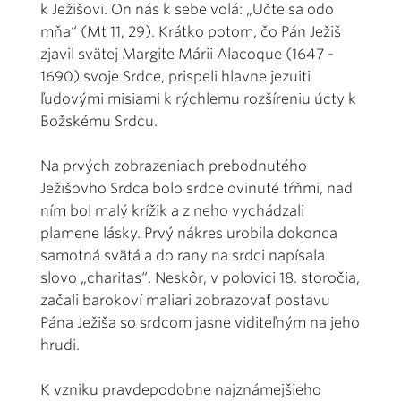
k Ježišovi. On nás k sebe volá: „Učte sa odo
mňa“ (Mt 11, 29). Krátko potom, čo Pán Ježiš
zjavil svätej Margite Márii Alacoque (1647 -
1690) svoje Srdce, prispeli hlavne jezuiti
ľudovými misiami k rýchlemu rozšíreniu úcty k
Božskému Srdcu.
Na prvých zobrazeniach prebodnutého
Ježišovho Srdca bolo srdce ovinuté tŕňmi, nad
ním bol malý krížik a z neho vychádzali
plamene lásky. Prvý nákres urobila dokonca
samotná svätá a do rany na srdci napísala
slovo „charitas“. Neskôr, v polovici 18. storočia,
začali barokoví maliari zobrazovať postavu
Pána Ježiša so srdcom jasne viditeľným na jeho
hrudi.
K vzniku pravdepodobne najznámejšieho