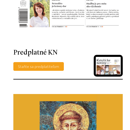
Predplatné KN
Staňte sa predplatiteľom