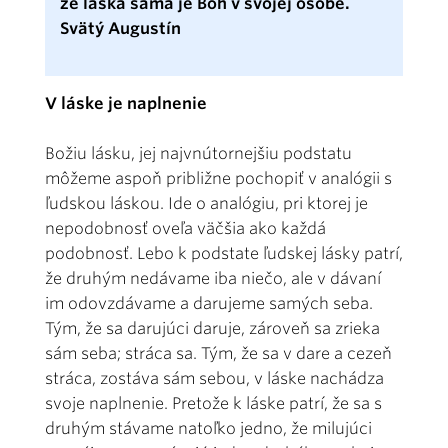
že láska sama je Boh v svojej osobe.
Svätý Augustín
V láske je naplnenie
Božiu lásku, jej najvnútornejšiu podstatu
môžeme aspoň približne pochopiť v analógii s
ľudskou láskou. Ide o analógiu, pri ktorej je
nepodobnosť oveľa väčšia ako každá
podobnosť. Lebo k podstate ľudskej lásky patrí,
že druhým nedávame iba niečo, ale v dávaní
im odovzdávame a darujeme samých seba.
Tým, že sa darujúci daruje, zároveň sa zrieka
sám seba; stráca sa. Tým, že sa v dare a cezeň
stráca, zostáva sám sebou, v láske nachádza
svoje naplnenie. Pretože k láske patrí, že sa s
druhým stávame natoľko jedno, že milujúci