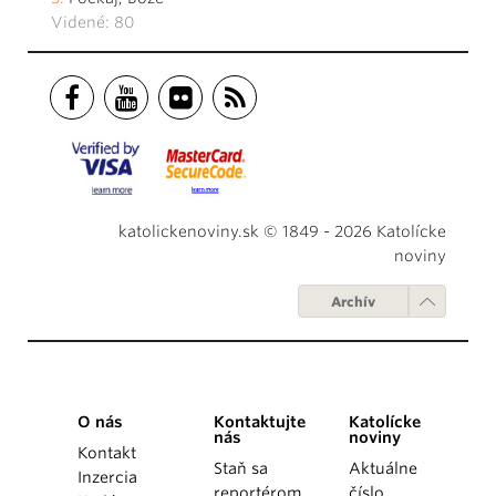
Videné: 80
katolickenoviny.sk © 1849 - 2026 Katolícke
noviny
Archív
O nás
Kontaktujte
Katolícke
nás
noviny
Kontakt
Staň sa
Aktuálne
Inzercia
reportérom
číslo