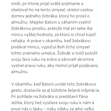
omši, pri ktorej prijal sväté prijímanie a
obetoval ho na tento úmysel, stretol cestou
domov jedného žobráka, ktorý ho prosil o
almužnu. Majster Batoni s váhaním vyplnil
žobrákovu prosbu, pretože mal pri sebe iba
mincu vyššej hodnoty, za ktorú si chcel kúpiť
raňajky. A práve v okamihu, keď žobrákovi
podával mincu, vypočul Boh tichý úmysel
tohto známeho umelca. Žobrák si totiž položil
svoju ľavú ruku na srdce a zároveň skromne
vystrel pravú ruku, aby mohol prijať podávanú
almužnu.
V okamihu, keď Batoni uvidel toto žobrákovo
gesto, dostavila sa aj túžobne želaná inšpirácia.
Pri pohľade na žobráka si predstavil Pána
Ježiša, ktorý tiež vystiera svoju ruku k nám a
prosí nás o lásku – našu vďaku za jeho veľkú