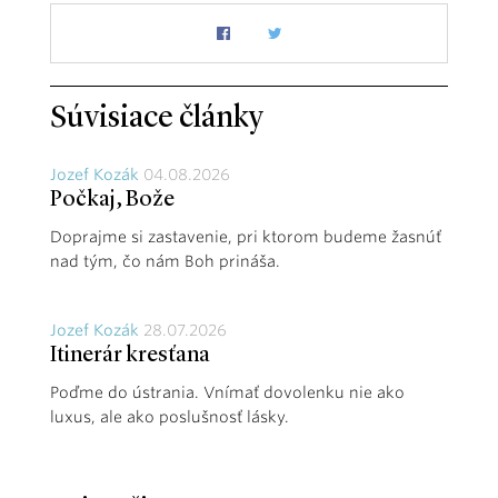
Súvisiace články
Jozef Kozák
04.08.2026
Počkaj, Bože
Doprajme si zastavenie, pri ktorom budeme žasnúť
nad tým, čo nám Boh prináša.
Jozef Kozák
28.07.2026
Itinerár kresťana
Poďme do ústrania. Vnímať dovolenku nie ako
luxus, ale ako poslušnosť lásky.