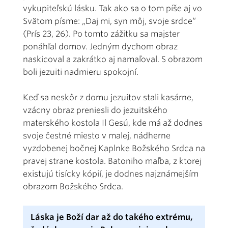
vykupiteľskú lásku. Tak ako sa o tom píše aj vo
Svätom písme: „Daj mi, syn môj, svoje srdce“
(Prís 23, 26). Po tomto zážitku sa majster
ponáhľal domov. Jedným dychom obraz
naskicoval a zakrátko aj namaľoval. S obrazom
boli jezuiti nadmieru spokojní.
Keď sa neskôr z domu jezuitov stali kasárne,
vzácny obraz preniesli do jezuitského
materského kostola Il Gesú, kde má až dodnes
svoje čestné miesto v malej, nádherne
vyzdobenej bočnej Kaplnke Božského Srdca na
pravej strane kostola. Batoniho maľba, z ktorej
existujú tisícky kópií, je dodnes najznámejším
obrazom Božského Srdca.
Láska je Boží dar až do takého extrému,