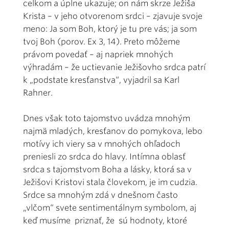
celkom a úplne ukazuje; on nám skrze Ježiša
Krista – v jeho otvorenom srdci – zjavuje svoje
meno: Ja som Boh, ktorý je tu pre vás; ja som
tvoj Boh (porov. Ex 3, 14). Preto môžeme
právom povedať – aj napriek mnohých
výhradám – že uctievanie Ježišovho srdca patrí
k „podstate kresťanstva“, vyjadril sa Karl
Rahner.
Dnes však toto tajomstvo uvádza mnohým
najmä mladých, kresťanov do pomykova, lebo
motívy ich viery sa v mnohých ohľadoch
preniesli zo srdca do hlavy. Intímna oblasť
srdca s tajomstvom Boha a lásky, ktorá sa v
Ježišovi Kristovi stala človekom, je im cudzia.
Srdce sa mnohým zdá v dnešnom často
„vlčom“ svete sentimentálnym symbolom, aj
keď musíme priznať, že sú hodnoty, ktoré