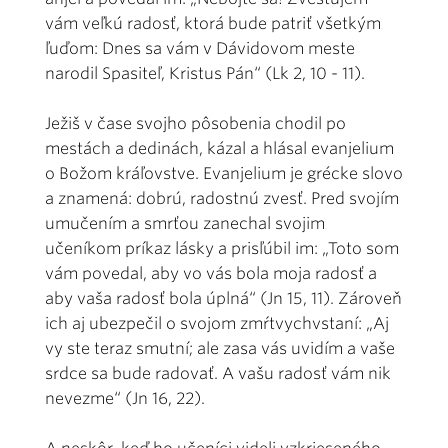
vám veľkú radosť, ktorá bude patriť všetkým
ľuďom: Dnes sa vám v Dávidovom meste
narodil Spasiteľ, Kristus Pán“ (Lk 2, 10 - 11).
Ježiš v čase svojho pôsobenia chodil po
mestách a dedinách, kázal a hlásal evanjelium
o Božom kráľovstve. Evanjelium je grécke slovo
a znamená: dobrú, radostnú zvesť. Pred svojím
umučením a smrťou zanechal svojim
učeníkom príkaz lásky a prisľúbil im: „Toto som
vám povedal, aby vo vás bola moja radosť a
aby vaša radosť bola úplná“ (Jn 15, 11). Zároveň
ich aj ubezpečil o svojom zmŕtvychvstaní: „Aj
vy ste teraz smutní; ale zasa vás uvidím a vaše
srdce sa bude radovať. A vašu radosť vám nik
nevezme“ (Jn 16, 22).