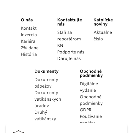
O nás
Kontaktujte
Katolícke
nás
noviny
Kontakt
Staň sa
Aktuálne
Inzercia
reportérom
číslo
Kariéra
KN
2% dane
Podporte nás
História
Darujte nás
Dokumenty
Obchodné
podmienky
Dokumenty
Digitálne
pápežov
vydanie
Dokumenty
Obchodné
vatikánskych
podmienky
úradov
GDPR
Druhý
Používanie
vatikánsky
cookies
koncil
Dokumenty