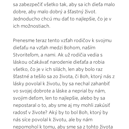
sa zabezpečiť všetko tak, aby sa ich dieťa malo
dobre, aby malo dobrý a šťastný život.
Jednoducho chcú mu dať to najlepšie, čo je v
ich možnostiach.
Prenesme teraz tento vzťah rodičov k svojmu
dieťaťu na vzťah medzi Bohom, naším
Stvoriteľom, a nami. Ak už rodičia vedia s
láskou očakávať narodenie dieťaťa a robia
všetko, čo je v ich silách, len aby bolo raz
šťastné a tešilo sa zo života, či Boh, ktorý nás z
lásky povolal k životu, by sa nechal zahanbiť
vo svojej dobrote a láske a neprial by nám,
svojim deťom, len to najlepšie, alebo by sa
nepostaral o to, aby sme aj my mohli zakúsiť
radosť v živote? Aký by to bol Boh, ktorý by
nás síce povolal k životu, ale by nám
nepomohol k tomu, aby sme sa z tohto života