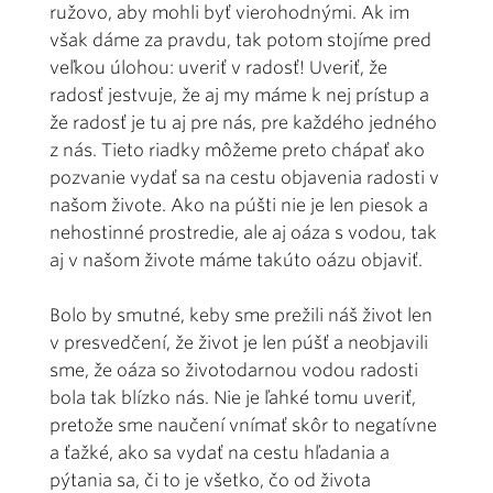
ružovo, aby mohli byť vierohodnými. Ak im
však dáme za pravdu, tak potom stojíme pred
veľkou úlohou: uveriť v radosť! Uveriť, že
radosť jestvuje, že aj my máme k nej prístup a
že radosť je tu aj pre nás, pre každého jedného
z nás. Tieto riadky môžeme preto chápať ako
pozvanie vydať sa na cestu objavenia radosti v
našom živote. Ako na púšti nie je len piesok a
nehostinné prostredie, ale aj oáza s vodou, tak
aj v našom živote máme takúto oázu objaviť.
Bolo by smutné, keby sme prežili náš život len
v presvedčení, že život je len púšť a neobjavili
sme, že oáza so životodarnou vodou radosti
bola tak blízko nás. Nie je ľahké tomu uveriť,
pretože sme naučení vnímať skôr to negatívne
a ťažké, ako sa vydať na cestu hľadania a
pýtania sa, či to je všetko, čo od života