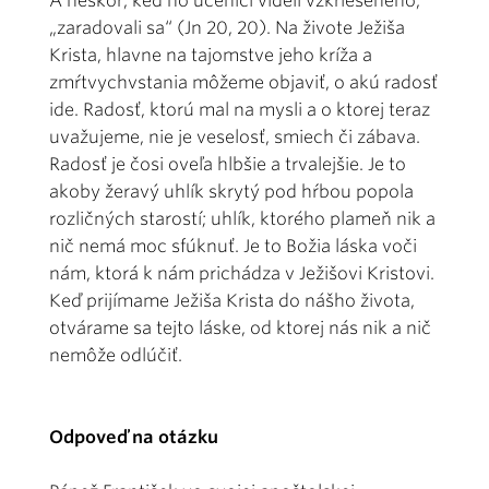
A neskôr, keď ho učeníci videli vzkrieseného,
„zaradovali sa“ (Jn 20, 20). Na živote Ježiša
Krista, hlavne na tajomstve jeho kríža a
zmŕtvychvstania môžeme objaviť, o akú radosť
ide. Radosť, ktorú mal na mysli a o ktorej teraz
uvažujeme, nie je veselosť, smiech či zábava.
Radosť je čosi oveľa hlbšie a trvalejšie. Je to
akoby žeravý uhlík skrytý pod hŕbou popola
rozličných starostí; uhlík, ktorého plameň nik a
nič nemá moc sfúknuť. Je to Božia láska voči
nám, ktorá k nám prichádza v Ježišovi Kristovi.
Keď prijímame Ježiša Krista do nášho života,
otvárame sa tejto láske, od ktorej nás nik a nič
nemôže odlúčiť.
Odpoveď na otázku