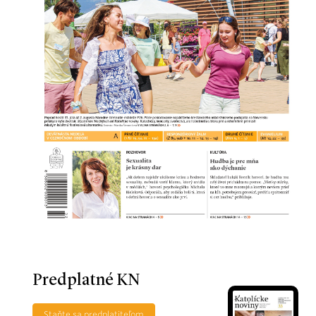
Predplatné KN
Staňte sa predplatiteľom