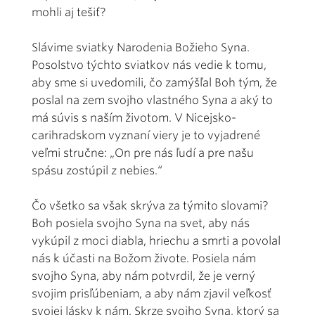
mohli aj tešiť?
Slávime sviatky Narodenia Božieho Syna.
Posolstvo týchto sviatkov nás vedie k tomu,
aby sme si uvedomili, čo zamýšľal Boh tým, že
poslal na zem svojho vlastného Syna a aký to
má súvis s naším životom. V Nicejsko-
carihradskom vyznaní viery je to vyjadrené
veľmi stručne: „On pre nás ľudí a pre našu
spásu zostúpil z nebies.“
Čo všetko sa však skrýva za týmito slovami?
Boh posiela svojho Syna na svet, aby nás
vykúpil z moci diabla, hriechu a smrti a povolal
nás k účasti na Božom živote. Posiela nám
svojho Syna, aby nám potvrdil, že je verný
svojim prisľúbeniam, a aby nám zjavil veľkosť
svojej lásky k nám. Skrze svojho Syna, ktorý sa