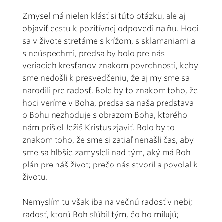
Zmysel má nielen klásť si túto otázku, ale aj
objaviť cestu k pozitívnej odpovedi na ňu. Hoci
sa v živote stretáme s krížom, s sklamaniami a
s neúspechmi, predsa by bolo pre nás
veriacich kresťanov znakom povrchnosti, keby
sme nedošli k presvedčeniu, že aj my sme sa
narodili pre radosť. Bolo by to znakom toho, že
hoci veríme v Boha, predsa sa naša predstava
o Bohu nezhoduje s obrazom Boha, ktorého
nám prišiel Ježiš Kristus zjaviť. Bolo by to
znakom toho, že sme si zatiaľ nenašli čas, aby
sme sa hlbšie zamysleli nad tým, aký má Boh
plán pre náš život; prečo nás stvoril a povolal k
životu.
Nemyslím tu však iba na večnú radosť v nebi;
radosť, ktorú Boh sľúbil tým, čo ho milujú;