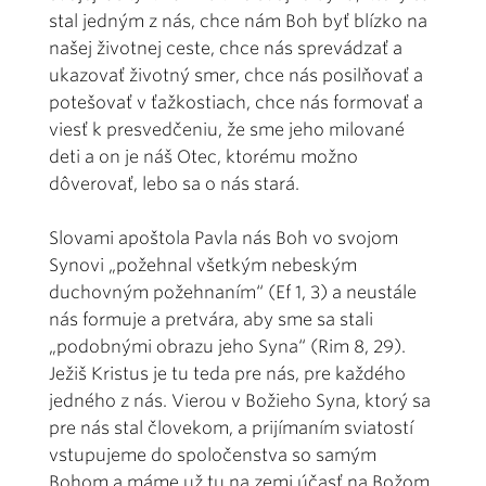
stal jedným z nás, chce nám Boh byť blízko na
našej životnej ceste, chce nás sprevádzať a
ukazovať životný smer, chce nás posilňovať a
potešovať v ťažkostiach, chce nás formovať a
viesť k presvedčeniu, že sme jeho milované
deti a on je náš Otec, ktorému možno
dôverovať, lebo sa o nás stará.
Slovami apoštola Pavla nás Boh vo svojom
Synovi „požehnal všetkým nebeským
duchovným požehnaním“ (Ef 1, 3) a neustále
nás formuje a pretvára, aby sme sa stali
„podobnými obrazu jeho Syna“ (Rim 8, 29).
Ježiš Kristus je tu teda pre nás, pre každého
jedného z nás. Vierou v Božieho Syna, ktorý sa
pre nás stal človekom, a prijímaním sviatostí
vstupujeme do spoločenstva so samým
Bohom a máme už tu na zemi účasť na Božom