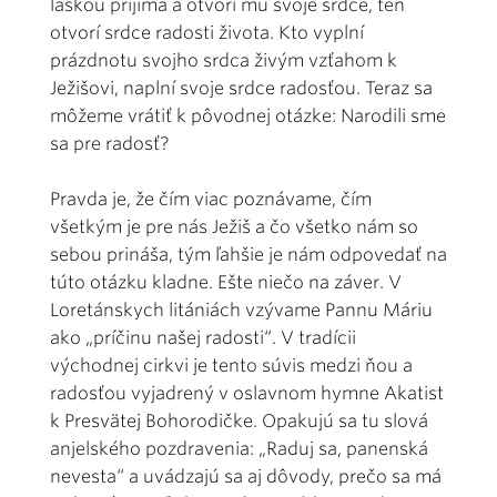
láskou prijíma a otvorí mu svoje srdce, ten
otvorí srdce radosti života. Kto vyplní
prázdnotu svojho srdca živým vzťahom k
Ježišovi, naplní svoje srdce radosťou. Teraz sa
môžeme vrátiť k pôvodnej otázke: Narodili sme
sa pre radosť?
Pravda je, že čím viac poznávame, čím
všetkým je pre nás Ježiš a čo všetko nám so
sebou prináša, tým ľahšie je nám odpovedať na
túto otázku kladne. Ešte niečo na záver. V
Loretánskych litániách vzývame Pannu Máriu
ako „príčinu našej radosti“. V tradícii
východnej cirkvi je tento súvis medzi ňou a
radosťou vyjadrený v oslavnom hymne Akatist
k Presvätej Bohorodičke. Opakujú sa tu slová
anjelského pozdravenia: „Raduj sa, panenská
nevesta“ a uvádzajú sa aj dôvody, prečo sa má