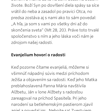
živote. Boží Syn po dovŕšení diela spásy sa síce
vrátil do neba a zasadol po pravici Otca, no
predsa zostáva aj s nami ako to sám povedal:
„A hľa, ja som s vami po všetky dni až do
skončenia sveta“ (Mt 28, 20). Práve toto trvalé
spoločenstvo s ním a jeho láska voči nám je
zdrojom našej radosti.
Evanjelium hovorí o radosti
Keď pozorne čítame evanjeliá, môžeme si
všimnúť nápadný súvis medzi príchodom
Ježiša a objavením sa radosti. Keď jeho Matka
preblahoslavená Panna Mária navštívila
Alžbetu, Ján v lone Alžbety s radosťou
zareagoval na príchod Spasiteľa. Pri jeho
narodení sa betlehemským pastierom zjavil
anjel a povedal im: „Nebojte sa! Zvestujem