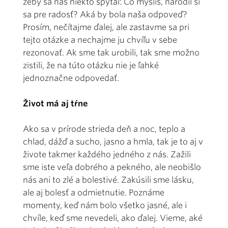
žeby sa nás niekto spýtal: Čo myslíš, narodil si
sa pre radosť? Aká by bola naša odpoveď?
Prosím, nečítajme ďalej, ale zastavme sa pri
tejto otázke a nechajme ju chvíľu v sebe
rezonovať. Ak sme tak urobili, tak sme možno
zistili, že na túto otázku nie je ľahké
jednoznačne odpovedať.
Život má aj tŕne
Ako sa v prírode strieda deň a noc, teplo a
chlad, dážď a sucho, jasno a hmla, tak je to aj v
živote takmer každého jedného z nás. Zažili
sme iste veľa dobrého a pekného, ale neobišlo
nás ani to zlé a bolestivé. Zakúsili sme lásku,
ale aj bolesť a odmietnutie. Poznáme
momenty, keď nám bolo všetko jasné, ale i
chvíle, keď sme nevedeli, ako ďalej. Vieme, aké