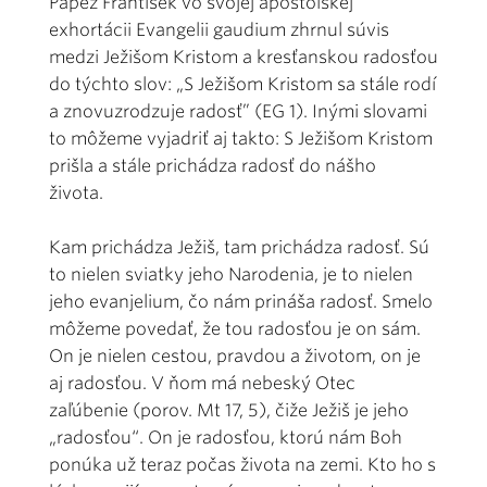
Pápež František vo svojej apoštolskej
exhortácii Evangelii gaudium zhrnul súvis
medzi Ježišom Kristom a kresťanskou radosťou
do týchto slov: „S Ježišom Kristom sa stále rodí
a znovuzrodzuje radosť” (EG 1). Inými slovami
to môžeme vyjadriť aj takto: S Ježišom Kristom
prišla a stále prichádza radosť do nášho
života.
Kam prichádza Ježiš, tam prichádza radosť. Sú
to nielen sviatky jeho Narodenia, je to nielen
jeho evanjelium, čo nám prináša radosť. Smelo
môžeme povedať, že tou radosťou je on sám.
On je nielen cestou, pravdou a životom, on je
aj radosťou. V ňom má nebeský Otec
zaľúbenie (porov. Mt 17, 5), čiže Ježiš je jeho
„radosťou“. On je radosťou, ktorú nám Boh
ponúka už teraz počas života na zemi. Kto ho s