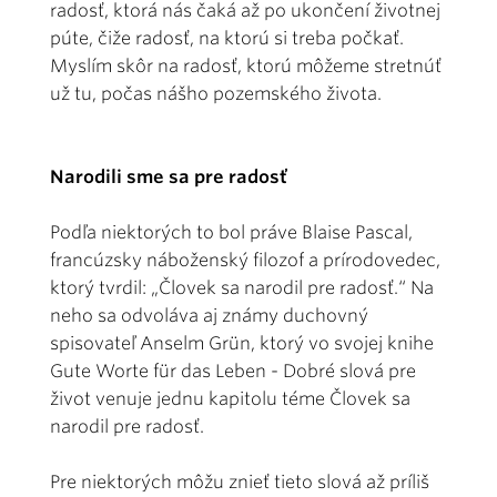
radosť, ktorá nás čaká až po ukončení životnej
púte, čiže radosť, na ktorú si treba počkať.
Myslím skôr na radosť, ktorú môžeme stretnúť
už tu, počas nášho pozemského života.
Narodili sme sa pre radosť
Podľa niektorých to bol práve Blaise Pascal,
francúzsky náboženský filozof a prírodovedec,
ktorý tvrdil: „Človek sa narodil pre radosť.“ Na
neho sa odvoláva aj známy duchovný
spisovateľ Anselm Grün, ktorý vo svojej knihe
Gute Worte für das Leben - Dobré slová pre
život venuje jednu kapitolu téme Človek sa
narodil pre radosť.
Pre niektorých môžu znieť tieto slová až príliš