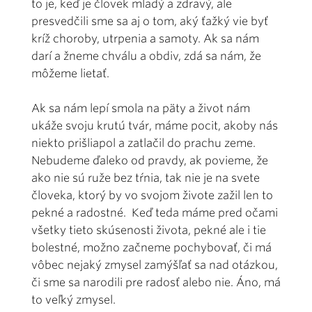
to je, keď je človek mladý a zdravý, ale
presvedčili sme sa aj o tom, aký ťažký vie byť
kríž choroby, utrpenia a samoty. Ak sa nám
darí a žneme chválu a obdiv, zdá sa nám, že
môžeme lietať.
Ak sa nám lepí smola na päty a život nám
ukáže svoju krutú tvár, máme pocit, akoby nás
niekto prišliapol a zatlačil do prachu zeme.
Nebudeme ďaleko od pravdy, ak povieme, že
ako nie sú ruže bez tŕnia, tak nie je na svete
človeka, ktorý by vo svojom živote zažil len to
pekné a radostné. Keď teda máme pred očami
všetky tieto skúsenosti života, pekné ale i tie
bolestné, možno začneme pochybovať, či má
vôbec nejaký zmysel zamýšľať sa nad otázkou,
či sme sa narodili pre radosť alebo nie. Áno, má
to veľký zmysel.