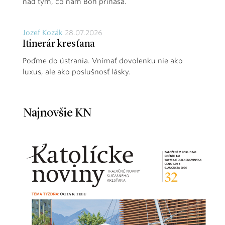
nad tým, čo nám Boh prináša.
Jozef Kozák
28.07.2026
Itinerár kresťana
Poďme do ústrania. Vnímať dovolenku nie ako
luxus, ale ako poslušnosť lásky.
Najnovšie KN