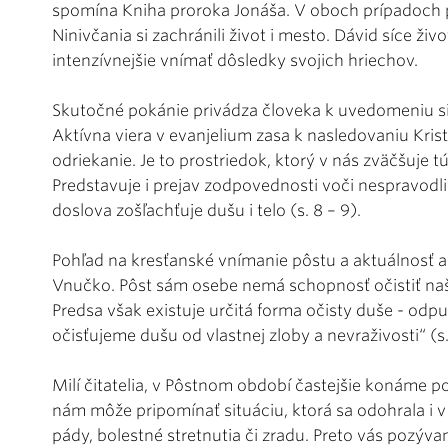
spomína Kniha proroka Jonáša. V oboch prípadoch po
Ninivčania si zachránili život i mesto. Dávid síce živ
intenzívnejšie vnímať dôsledky svojich hriechov.
Skutočné pokánie privádza človeka k uvedomeniu si
Aktívna viera v evanjelium zasa k nasledovaniu Kris
odriekanie. Je to prostriedok, ktorý v nás zväčšuje t
Predstavuje i prejav zodpovednosti voči nespravodl
doslova zošľachťuje dušu i telo (s. 8 – 9).
Pohľad na kresťanské vnímanie pôstu a aktuálnosť 
Vnučko. Pôst sám osebe nemá schopnosť očistiť naš
Predsa však existuje určitá forma očisty duše - odp
očisťujeme dušu od vlastnej zloby a nevraživosti“ (s. 
Milí čitatelia, v Pôstnom období častejšie konáme p
nám môže pripomínať situáciu, ktorá sa odohrala i v 
pády, bolestné stretnutia či zradu. Preto vás pozýv