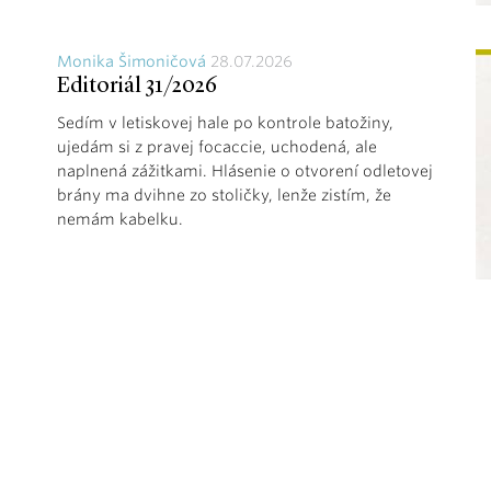
Monika Šimoničová
28.07.2026
Editoriál 31/2026
Sedím v letiskovej hale po kontrole batožiny,
ujedám si z pravej focaccie, uchodená, ale
naplnená zážitkami. Hlásenie o otvorení odletovej
brány ma dvihne zo stoličky, lenže zistím, že
nemám kabelku.