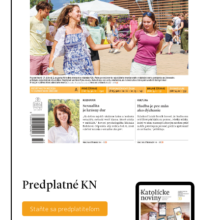
Predplatné KN
Staňte sa predplatiteľom