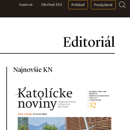
Inzercia
Obchod SSV
Prihlásiť
Predplatné
Editoriál
Najnovšie KN