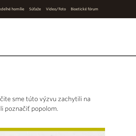
deľné homílie
Súťaže
Video/Foto
Bioetické fórum
Určite sme túto výzvu zachytili na
li poznačiť popolom.