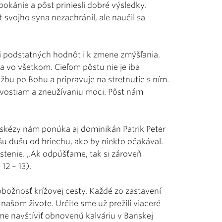
kánie a pôst priniesli dobré výsledky.
ot svojho syna nezachránil, ale naučil sa
 podstatných hodnôt i k zmene zmýšľania.
ta vo všetkom. Cieľom pôstu nie je iba
úžbu po Bohu a pripravuje na stretnutie s ním.
ivostiam a zneužívaniu moci. Pôst nám
askézy nám ponúka aj dominikán Patrik Peter
u dušu od hriechu, ako by niekto očakával.
ustenie. „Ak odpúšťame, tak si zároveň
12 – 13).
obožnosť krížovej cesty. Každé zo zastavení
našom živote. Určite sme už prežili viaceré
ame navštíviť obnovenú kalváriu v Banskej