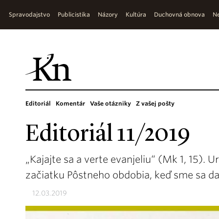
Spravodajstvo
Publicistika
Názory
Kultúra
Duchovná obnova
Ne
Editoriál
Komentár
Vaše otázniky
Z vašej pošty
Editoriál 11/2019
„Kajajte sa a verte evanjeliu“ (Mk 1, 15). 
začiatku Pôstneho obdobia, keď sme sa da
12.03.2019