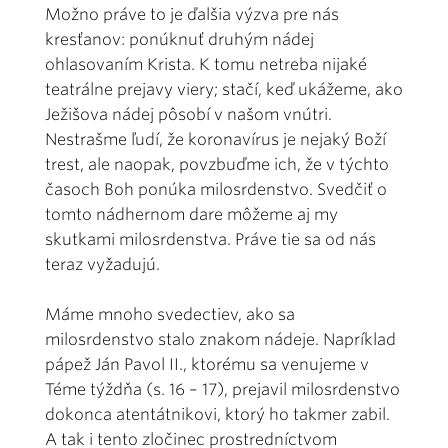
Možno práve to je ďalšia výzva pre nás
kresťanov: ponúknuť druhým nádej
ohlasovaním Krista. K tomu netreba nijaké
teatrálne prejavy viery; stačí, keď ukážeme, ako
Ježišova nádej pôsobí v našom vnútri.
Nestrašme ľudí, že koronavírus je nejaký Boží
trest, ale naopak, povzbuďme ich, že v týchto
časoch Boh ponúka milosrdenstvo. Svedčiť o
tomto nádhernom dare môžeme aj my
skutkami milosrdenstva. Práve tie sa od nás
teraz vyžadujú.
Máme mnoho svedectiev, ako sa
milosrdenstvo stalo znakom nádeje. Napríklad
pápež Ján Pavol II., ktorému sa venujeme v
Téme týždňa (s. 16 – 17), prejavil milosrdenstvo
dokonca atentátnikovi, ktorý ho takmer zabil.
A tak i tento zločinec prostredníctvom