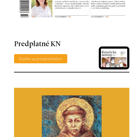
Predplatné KN
Staňte sa predplatiteľom