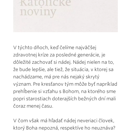
V týchto dňoch, keď čelíme najväčšej
zdravotnej kríze za posledné generácie, je
dôležité zachovať si nádej. Nádej nielen na to,
že bude lepšie, ale tiež, že situácia, v ktorej sa
nachádzame, má pre nás nejaký skrytý
význam. Pre kresťanov tým môže byť napríklad
prehĺbenie si vzťahu s Bohom, na ktorého sme
popri starostiach doterajších bežných dní mali
čoraz menej času.
V čom však má hľadať nádej neveriaci človek,
ktorý Boha nepozná, respektíve ho neuznáva?