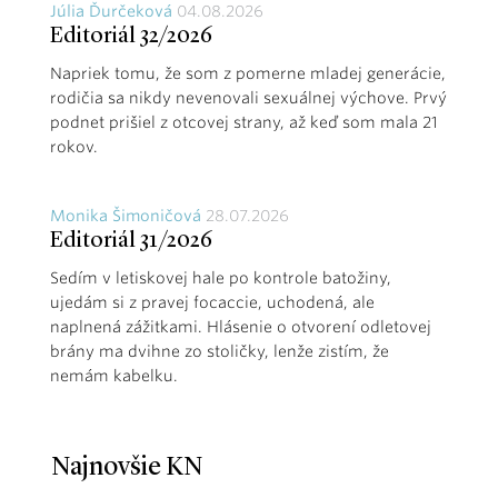
Júlia Ďurčeková
04.08.2026
Editoriál 32/2026
Napriek tomu, že som z pomerne mladej generácie,
rodičia sa nikdy nevenovali sexuálnej výchove. Prvý
podnet prišiel z otcovej strany, až keď som mala 21
rokov.
Monika Šimoničová
28.07.2026
Editoriál 31/2026
Sedím v letiskovej hale po kontrole batožiny,
ujedám si z pravej focaccie, uchodená, ale
naplnená zážitkami. Hlásenie o otvorení odletovej
brány ma dvihne zo stoličky, lenže zistím, že
nemám kabelku.
Najnovšie KN