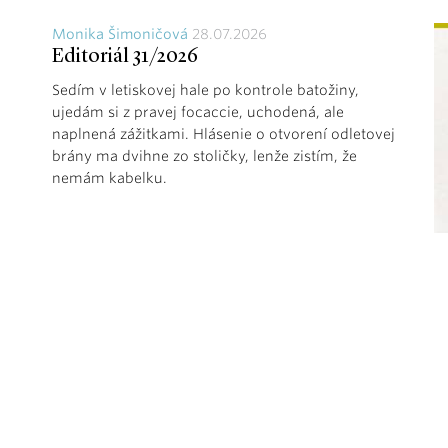
Monika Šimoničová
28.07.2026
Editoriál 31/2026
Sedím v letiskovej hale po kontrole batožiny,
ujedám si z pravej focaccie, uchodená, ale
naplnená zážitkami. Hlásenie o otvorení odletovej
brány ma dvihne zo stoličky, lenže zistím, že
nemám kabelku.