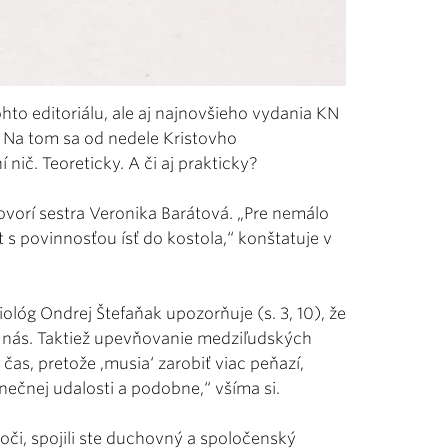
hto editoriálu, ale aj najnovšieho vydania KN
 Na tom sa od nedele Kristovho
ič. Teoreticky. A či aj prakticky?
ovorí sestra Veronika Barátová. „Pre nemálo
t s povinnosťou ísť do kostola,“ konštatuje v
ológ Ondrej Štefaňak upozorňuje (s. 3, 10), že
re nás. Taktiež upevňovanie medziľudských
čas, pretože ,musia‘ zarobiť viac peňazí,
inečnej udalosti a podobne,“ všíma si.
voči, spojili ste duchovný a spoločenský