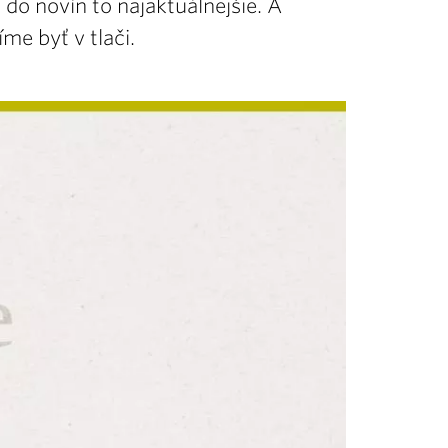
 do novín to najaktuálnejšie. A
me byť v tlači.