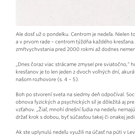
Ale dosť už o pondelku. Centrom je nedeľa. Nielen to
a v prvom rade – centrom týždňa každého kresťana.
zmŕtvychvstania pred 2000 rokmi až dodnes nemení n
„Dnes čoraz viac strácame zmysel pre sviatočno,“ h
kresťanov je to len jeden z dvoch voľných dní, akurá
našom rozhovore (s. 4 – 5).
Boh po stvorení sveta na siedmy deň odpočíval. Soci
obnova fyzických a psychických síl je dôležitá aj p
vzťahov. „Žiaľ, mnohí dnešní ľudia na nedeľu nemajú 
držať krok s dobou, byť súčasťou takej či onakej jed
Ak ste uplynulú nedeľu využili na účasť na púti v Le