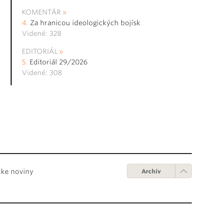
KOMENTÁR
Za hranicou ideologických bojísk
Videné: 328
EDITORIÁL
Editoriál 29/2026
Videné: 308
cke noviny
Archív