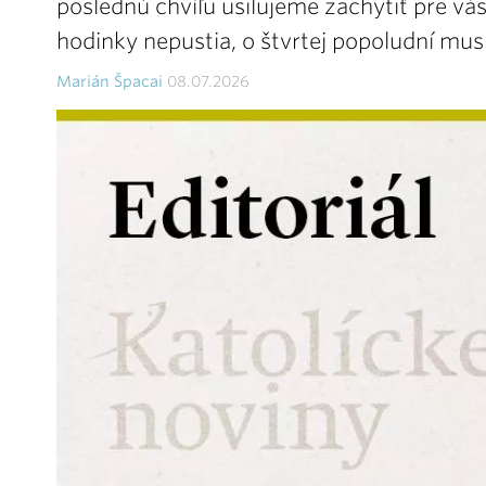
poslednú chvíľu usilujeme zachytiť pre vás
hodinky nepustia, o štvrtej popoludní musí
Marián Špacai
08.07.2026