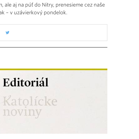
m, ale aj na púť do Nitry, prenesieme cez naše
inak – v uzávierkový pondelok.