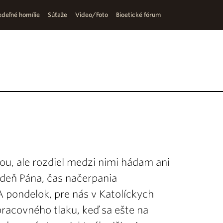
deľné homílie
Súťaže
Video/Foto
Bioetické fórum
ou, ale rozdiel medzi nimi hádam ani
 deň Pána, čas načerpania
A pondelok, pre nás v Katolíckych
racovného tlaku, keď sa ešte na