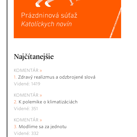
Najčítanejšie
KOMENTÁR
Zdravý realizmus a odzbrojené slová
Videné: 1419
KOMENTÁR
K polemike o klimatizáciách
Videné: 351
KOMENTÁR
Modlime sa za jednotu
Videné: 332