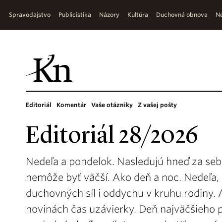
Spravodajstvo
Publicistika
Názory
Kultúra
Duchovná obnova
Ne
Editoriál
Komentár
Vaše otázniky
Z vašej pošty
Editoriál 28/2026
Nedeľa a pondelok. Nasledujú hneď za seb
nemôže byť väčší. Ako deň a noc. Nedeľa,
duchovných síl i oddychu v kruhu rodiny. 
novinách čas uzávierky. Deň najväčšieho p