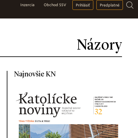
Inzercia
Obchod SSV
Prihlásiť
Predplatné
Názory
Najnovšie KN