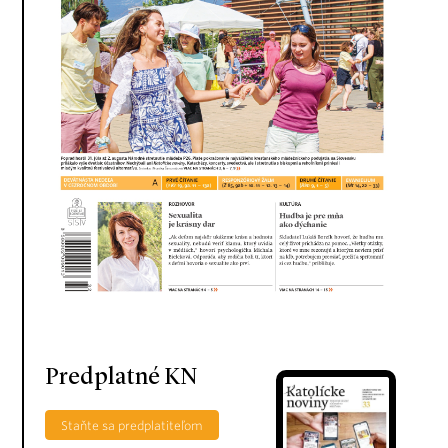
Predplatné KN
Staňte sa predplatiteľom