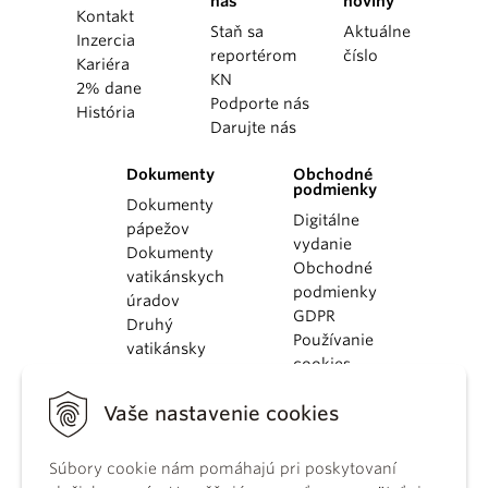
nás
noviny
Kontakt
Staň sa
Aktuálne
Inzercia
reportérom
číslo
Kariéra
KN
2% dane
Podporte nás
História
Darujte nás
Dokumenty
Obchodné
podmienky
Dokumenty
Digitálne
pápežov
vydanie
Dokumenty
Obchodné
vatikánskych
podmienky
úradov
GDPR
Druhý
Používanie
vatikánsky
cookies
koncil
Dokumenty
Vaše nastavenie cookies
KBS
Kódex
Súbory cookie nám pomáhajú pri poskytovaní
kánonického