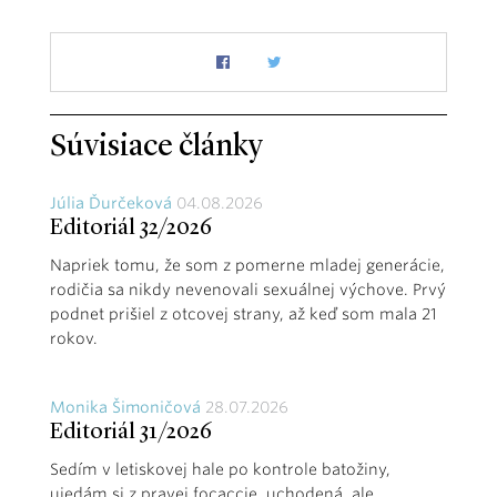
Súvisiace články
Júlia Ďurčeková
04.08.2026
Editoriál 32/2026
Napriek tomu, že som z pomerne mladej generácie,
rodičia sa nikdy nevenovali sexuálnej výchove. Prvý
podnet prišiel z otcovej strany, až keď som mala 21
rokov.
Monika Šimoničová
28.07.2026
Editoriál 31/2026
Sedím v letiskovej hale po kontrole batožiny,
ujedám si z pravej focaccie, uchodená, ale