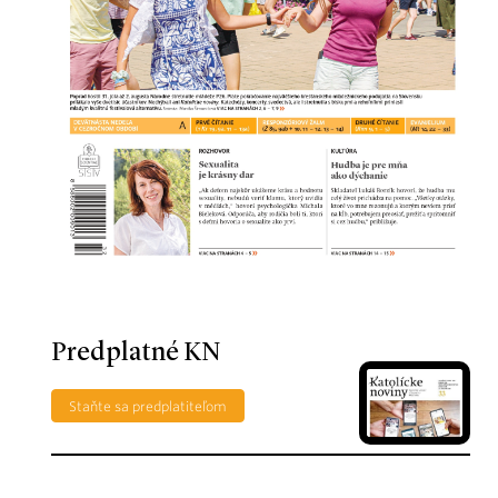
Predplatné KN
Staňte sa predplatiteľom