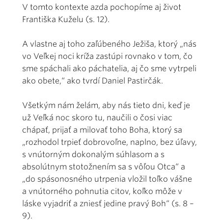
V tomto kontexte azda pochopíme aj život
Františka Kuželu (s. 12).
A vlastne aj toho zaľúbeného Ježiša, ktorý „nás
vo Veľkej noci kríža zastúpi rovnako v tom, čo
sme spáchali ako páchatelia, aj čo sme vytrpeli
ako obete,“ ako tvrdí Daniel Pastirčák.
Všetkým nám želám, aby nás tieto dni, keď je
už Veľká noc skoro tu, naučili o čosi viac
chápať, prijať a milovať toho Boha, ktorý sa
„rozhodol trpieť dobrovoľne, naplno, bez úľavy,
s vnútorným dokonalým súhlasom a s
absolútnym stotožnením sa s vôľou Otca“ a
„do spásonosného utrpenia vložil toľko vášne
a vnútorného pohnutia citov, koľko môže v
láske vyjadriť a zniesť jedine pravý Boh“ (s. 8 –
9).