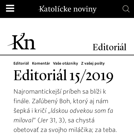
Editoriál
Editoriál
Komentár
Vaše otázniky
Z vašej pošty
Editoriál 15/2019
Najromantickejší príbeh sa blíži k
finále. Zaľúbený Boh, ktorý aj nám
šepká i kričí „
láskou odvekou som ťa
miloval
“ (
Jer
31, 3), sa chystá
obetovať za svojho miláčika; za teba.