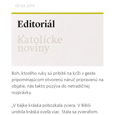
09.04.2019
Boh, ktorého ruky sú pribité na kríži v geste
pripomínajúcom otvorenú náruč pripravenú na
objatie, nás takto pozýva do netradičnej
rozprávky.
„V bájke kráska pobozkala zviera. V Biblii
urobila kráska oveľa viac. Stala sa zvieraťom,