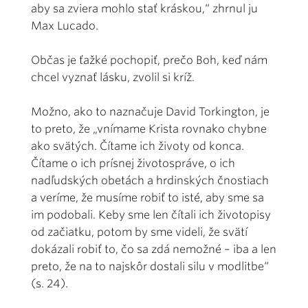
aby sa zviera mohlo stať kráskou,“ zhrnul ju
Max Lucado.
Občas je ťažké pochopiť, prečo Boh, keď nám
chcel vyznať lásku, zvolil si kríž.
Možno, ako to naznačuje David Torkington, je
to preto, že „vnímame Krista rovnako chybne
ako svätých. Čítame ich životy od konca.
Čítame o ich prísnej životospráve, o ich
nadľudských obetách a hrdinských čnostiach
a veríme, že musíme robiť to isté, aby sme sa
im podobali. Keby sme len čítali ich životopisy
od začiatku, potom by sme videli, že svätí
dokázali robiť to, čo sa zdá nemožné – iba a len
preto, že na to najskôr dostali silu v modlitbe“
(s. 24).