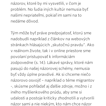
názorov, ktoré by mi vysvetlili, v čom je
problém. No ľudia iných kultúr nemusia byť
našimi nepriateľmi, pokiaľ im sami na to
nedáme dôvod.
Tým môže byť práve predpojatosť, ktorú sme
nadobudli napríklad z článkov na webových
stránkach hlásajúcich „skutočnú pravdu“. Ako
v reálnom živote, tak i v online priestore sme
povolaní pristupovať k informáciám
zodpovedne (s. 14). Lákavé správy, ktoré nám
pasujú do našej názorovej schémy, nemusia
byť vždy úplne pravdivé. Ak si chceme niečo
názorovo osvojiť – napríklad o téme migrantov
-, skúsme pohľadať aj ďalšie zdroje, možno i z
iného myšlienkového prúdu, aby sme si
udalosti a postoje kriticky zhodnotili a vytvorili
názor sami a nie niekým, kto nám chce názor