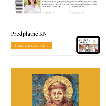
Predplatné KN
Staňte sa predplatiteľom