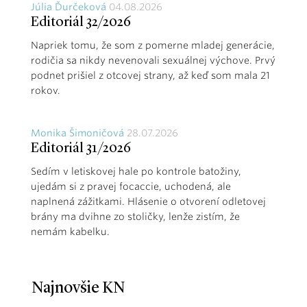
Júlia Ďurčeková
04.08.2026
Editoriál 32/2026
Napriek tomu, že som z pomerne mladej generácie,
rodičia sa nikdy nevenovali sexuálnej výchove. Prvý
podnet prišiel z otcovej strany, až keď som mala 21
rokov.
Monika Šimoničová
28.07.2026
Editoriál 31/2026
Sedím v letiskovej hale po kontrole batožiny,
ujedám si z pravej focaccie, uchodená, ale
naplnená zážitkami. Hlásenie o otvorení odletovej
brány ma dvihne zo stoličky, lenže zistím, že
nemám kabelku.
Najnovšie KN