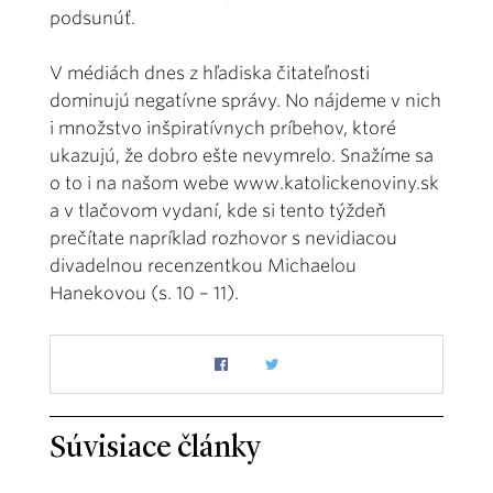
podsunúť.
V médiách dnes z hľadiska čitateľnosti
dominujú negatívne správy. No nájdeme v nich
i množstvo inšpiratívnych príbehov, ktoré
ukazujú, že dobro ešte nevymrelo. Snažíme sa
o to i na našom webe www.katolickenoviny.sk
a v tlačovom vydaní, kde si tento týždeň
prečítate napríklad rozhovor s nevidiacou
divadelnou recenzentkou Michaelou
Hanekovou (s. 10 – 11).
Súvisiace články