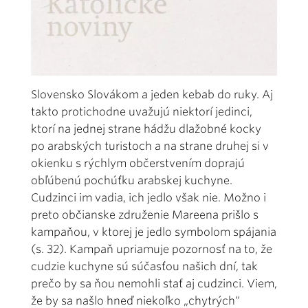
Slovensko Slovákom a jeden kebab do ruky. Aj
takto protichodne uvažujú niektorí jedinci,
ktorí na jednej strane hádžu dlažobné kocky
po arabských turistoch a na strane druhej si v
okienku s rýchlym občerstvením doprajú
obľúbenú pochúťku arabskej kuchyne.
Cudzinci im vadia, ich jedlo však nie. Možno i
preto občianske združenie Mareena prišlo s
kampaňou, v ktorej je jedlo symbolom spájania
(s. 32). Kampaň upriamuje pozornosť na to, že
cudzie kuchyne sú súčasťou našich dní, tak
prečo by sa ňou nemohli stať aj cudzinci. Viem,
že by sa našlo hneď niekoľko „chytrých“