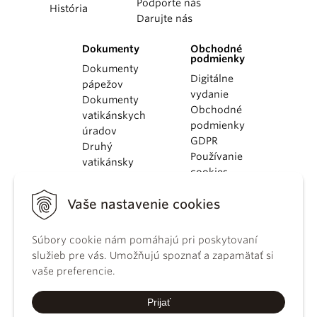
Podporte nás
História
Darujte nás
Dokumenty
Obchodné
podmienky
Dokumenty
Digitálne
pápežov
vydanie
Dokumenty
Obchodné
vatikánskych
podmienky
úradov
GDPR
Druhý
Používanie
vatikánsky
cookies
koncil
Dokumenty
Vaše nastavenie cookies
KBS
Kódex
kánonického
Súbory cookie nám pomáhajú pri poskytovaní
práva
služieb pre vás. Umožňujú spoznať a zapamätať si
Katechizmus
vaše preferencie.
Katolíckej
cirkvi
Prijať