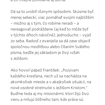
Dá sa to urobiť rôznymi spôsobmi. Skúsme byť
menej sebeckí, viac pomáhať svojim najbližším
– možno aj s tým, čo robíme neradi – a
nereagovať podráždene (aj keď to môže byť
v týchto dňoch náročné), jednoducho – vyjsť
zo seba. Radosť z evanjelia sa dá zase objaviť
spoločnou modlitbou alebo čítaním Svätého
písma, keďže jej základom je živý vzťah
s Ježišom.
Ako hovorí pápež František: „Pozývam
každého kresťana, nech už sa nachádza na
akomkoľvek mieste a v akejkoľvek situácii, na
nové osobné stretnutie s Ježišom Kristom.“
Buďme teda aj my misionármi, ktorí žijú živú
vieru a milujú blížneho tam, kde práve sú.