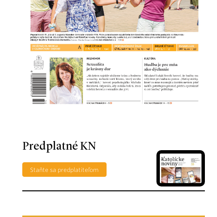
Predplatné KN
Staňte sa predplatiteľom