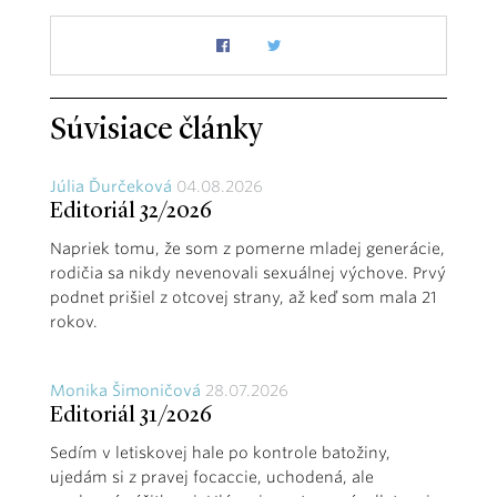
Súvisiace články
Júlia Ďurčeková
04.08.2026
Editoriál 32/2026
Napriek tomu, že som z pomerne mladej generácie,
rodičia sa nikdy nevenovali sexuálnej výchove. Prvý
podnet prišiel z otcovej strany, až keď som mala 21
rokov.
Monika Šimoničová
28.07.2026
Editoriál 31/2026
Sedím v letiskovej hale po kontrole batožiny,
ujedám si z pravej focaccie, uchodená, ale