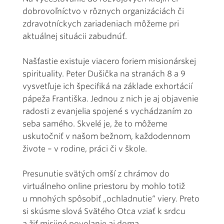
dobrovoľníctvo v rôznych organizáciách či
zdravotníckych zariadeniach môžeme pri
aktuálnej situácii zabudnúť.
Našťastie existuje viacero foriem misionárskej
spirituality. Peter Dušička na stranách 8 a 9
vysvetľuje ich špecifiká na základe exhortácií
pápeža Františka. Jednou z nich je aj objavenie
radosti z evanjelia spojené s vychádzaním zo
seba samého. Skvelé je, že to môžeme
uskutočniť v našom bežnom, každodennom
živote – v rodine, práci či v škole.
Presunutie svätých omší z chrámov do
virtuálneho online priestoru by mohlo totiž
u mnohých spôsobiť „ochladnutie“ viery. Preto
si skúsme slová Svätého Otca vziať k srdcu
a žiť misijné povolanie aj doma.