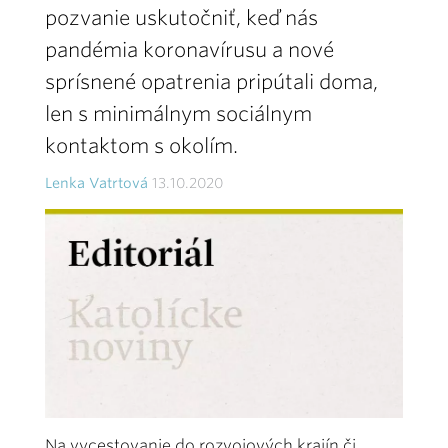
pozvanie uskutočniť, keď nás
pandémia koronavírusu a nové
sprísnené opatrenia pripútali doma,
len s minimálnym sociálnym
kontaktom s okolím.
Lenka Vatrtová
13.10.2020
Na vycestovanie do rozvojových krajín či