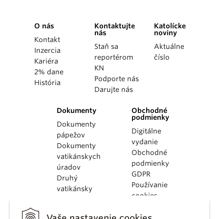
O nás
Kontaktujte
Katolícke
nás
noviny
Kontakt
Staň sa
Aktuálne
Inzercia
reportérom
číslo
Kariéra
KN
2% dane
Podporte nás
História
Darujte nás
Dokumenty
Obchodné
podmienky
Dokumenty
Digitálne
pápežov
vydanie
Dokumenty
Obchodné
vatikánskych
podmienky
úradov
GDPR
Druhý
Používanie
vatikánsky
cookies
koncil
Dokumenty
Vaše nastavenie cookies