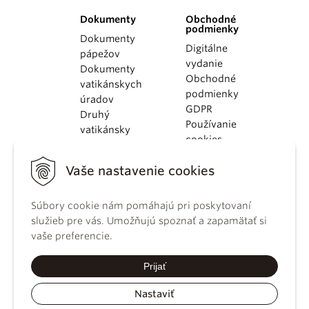
Dokumenty
Obchodné
podmienky
Dokumenty
Digitálne
pápežov
vydanie
Dokumenty
Obchodné
vatikánskych
podmienky
úradov
GDPR
Druhý
Používanie
vatikánsky
cookies
koncil
Dokumenty
Vaše nastavenie cookies
KBS
Kódex
Súbory cookie nám pomáhajú pri poskytovaní
kánonického
služieb pre vás. Umožňujú spoznať a zapamätať si
práva
vaše preferencie.
Katechizmus
Katolíckej
Prijať
cirkvi
Nastaviť