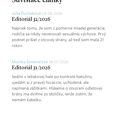
Súvisiace články
Júlia Ďurčeková
04.08.2026
Editoriál 32/2026
Napriek tomu, že som z pomerne mladej generácie,
rodičia sa nikdy nevenovali sexuálnej výchove. Prvý
podnet prišiel z otcovej strany, až keď som mala 21
rokov.
Monika Šimoničová
28.07.2026
Editoriál 31/2026
Sedím v letiskovej hale po kontrole batožiny,
ujedám si z pravej focaccie, uchodená, ale
naplnená zážitkami. Hlásenie o otvorení odletovej
brány ma dvihne zo stoličky, lenže zistím, že
nemám kabelku.