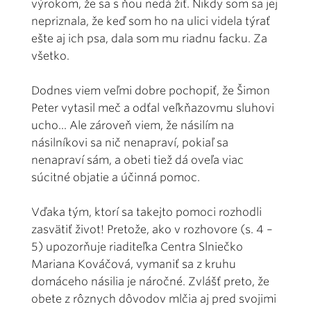
výrokom, že sa s ňou nedá žiť. Nikdy som sa jej
nepriznala, že keď som ho na ulici videla týrať
ešte aj ich psa, dala som mu riadnu facku. Za
všetko.
Dodnes viem veľmi dobre pochopiť, že Šimon
Peter vytasil meč a odťal veľkňazovmu sluhovi
ucho... Ale zároveň viem, že násilím na
násilníkovi sa nič nenapraví, pokiaľ sa
nenapraví sám, a obeti tiež dá oveľa viac
súcitné objatie a účinná pomoc.
Vďaka tým, ktorí sa takejto pomoci rozhodli
zasvätiť život! Pretože, ako v rozhovore (s. 4 –
5) upozorňuje riaditeľka Centra Slniečko
Mariana Kováčová, vymaniť sa z kruhu
domáceho násilia je náročné. Zvlášť preto, že
obete z rôznych dôvodov mlčia aj pred svojimi