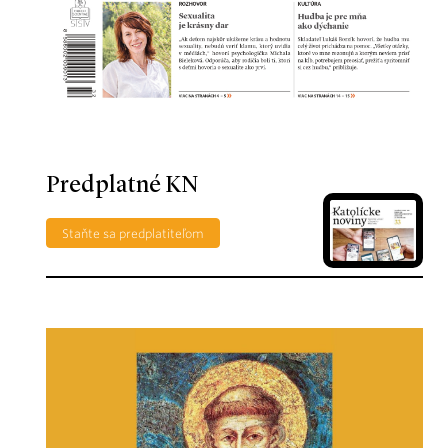
Predplatné KN
Staňte sa predplatiteľom