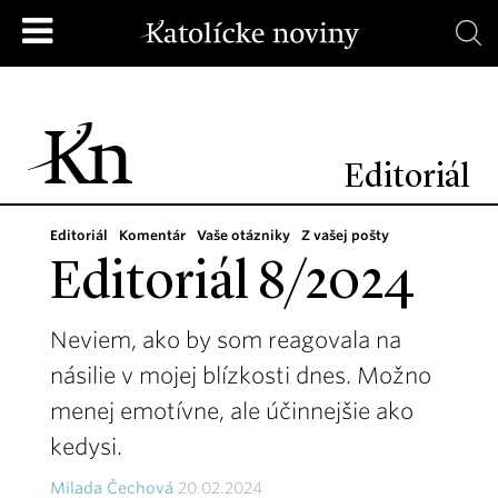
Editoriál
Editoriál
Komentár
Vaše otázniky
Z vašej pošty
Editoriál 8/2024
Neviem, ako by som reagovala na
násilie v mojej blízkosti dnes. Možno
menej emotívne, ale účinnejšie ako
kedysi.
Milada Čechová
20.02.2024