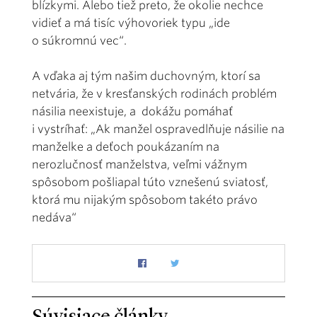
blízkymi. Alebo tiež preto, že okolie nechce
vidieť a má tisíc výhovoriek typu „ide
o súkromnú vec“.
A vďaka aj tým našim duchovným, ktorí sa
netvária, že v kresťanských rodinách problém
násilia neexistuje, a dokážu pomáhať
i vystríhať: „Ak manžel ospravedlňuje násilie na
manželke a deťoch poukázaním na
nerozlučnosť manželstva, veľmi vážnym
spôsobom pošliapal túto vznešenú sviatosť,
ktorá mu nijakým spôsobom takéto právo
nedáva“