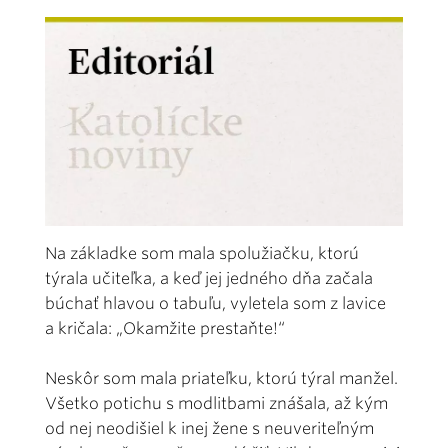
Na základke som mala spolužiačku, ktorú
týrala učiteľka, a keď jej jedného dňa začala
búchať hlavou o tabuľu, vyletela som z lavice
a kričala: „Okamžite prestaňte!“
Neskôr som mala priateľku, ktorú týral manžel.
Všetko potichu s modlitbami znášala, až kým
od nej neodišiel k inej žene s neuveriteľným