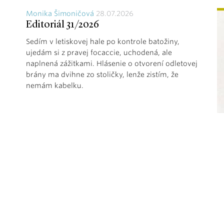
Monika Šimoničová
28.07.2026
Editoriál 31/2026
Sedím v letiskovej hale po kontrole batožiny,
ujedám si z pravej focaccie, uchodená, ale
naplnená zážitkami. Hlásenie o otvorení odletovej
brány ma dvihne zo stoličky, lenže zistím, že
nemám kabelku.