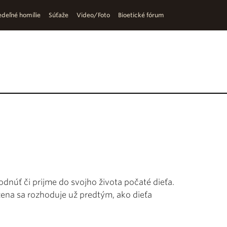
deľné homílie
Súťaže
Video/Foto
Bioetické fórum
dnúť či prijme do svojho života počaté dieťa.
a žena sa rozhoduje už predtým, ako dieťa