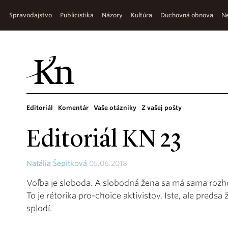
Spravodajstvo
Publicistika
Názory
Kultúra
Duchovná obnova
Ne
Editoriál
Komentár
Vaše otázniky
Z vašej pošty
Editoriál KN 23
Natália Šepitková
05.06.2018
Voľba je sloboda. A slobodná žena sa má sama rozho
To je rétorika pro-choice aktivistov. Iste, ale preds
splodí.