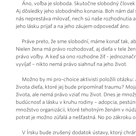
Áno, voľba je sloboda. Skutočne slobodný človek je 
Aj dôsledky jeho slobodného konania. Boh nám dal s
nás neprestáva milovať, nech sú naše rozhodnutia a
jeho lásku prijať a na jeho záujem odpovedať áno.
Práve preto, že sme slobodní, máme konať tak, aby
Nielen žena má právo rozhodovať, aj dieťa v tele že
právo voľby. A keď sa ono rozhodne žiť - jednoznačn
vyvíjať – nikto nemá právo siahnuť na jeho život.
Možno by mi pro-choice aktivisti položili otázku: 
života dieťa, ktoré jej bude pripomínať traumu? Moj
života, ale nemá právo vziať mu život. Dnes je množ
budúcnosť a lásku v kruhu rodiny – adopcia, pestúns
množstvo organizácii, ktoré tehotným ženám v núd
potrat je možno zúfalá a nešťastná. No po zákroku 
V Írsku bude zrušený dodatok ústavy, ktorý chránil 