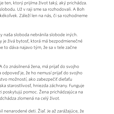
ten, ktorý prijíma život taký, aký prichádza.
lobodu. Už v raji sme sa rozhodovali. A Boh
kékoľvek. Záleží len na nás, či sa rozhodneme
 naša sloboda nebránila slobode iných.
ny je živá bytosť, ktorá má bezpodmienečné
e to dáva najavo tým, že sa v tele začne
A čo znásilnená žena, má prijať do svojho
a odpoveď je, že ho nemusí prijať do svojho
stvo možností, ako zabezpečiť dieťaťu
ka starostlivosť, hniezda záchrany. Funguje
zi poskytujú pomoc. Žena prichádzajúca na
odchádza zlomená na celý život.
nenarodené deti. Žiaľ. Je až zarážajúce, že