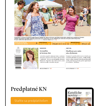
Predplatné KN
Staňte sa predplatiteľom