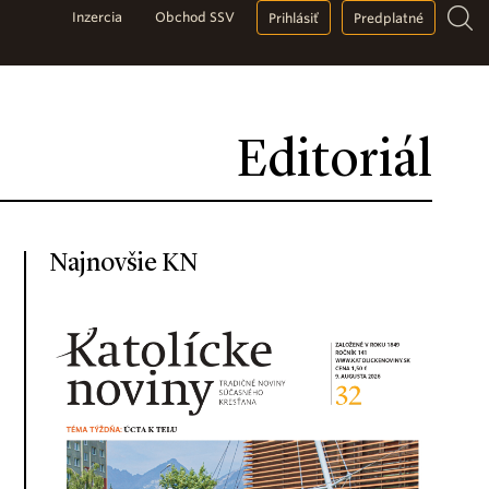
Inzercia
Obchod SSV
Prihlásiť
Predplatné
Editoriál
Najnovšie KN