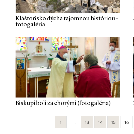
Kláštorisko dýcha tajomnou históriou -
fotogaléria
Biskupi boli za chorými (fotogaléria)
1
…
13
14
15
16