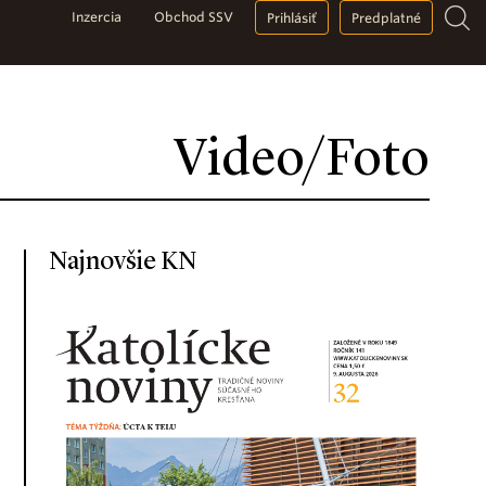
Inzercia
Obchod SSV
Prihlásiť
Predplatné
Video/Foto
Najnovšie KN