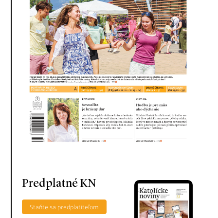
Predplatné KN
Staňte sa predplatiteľom