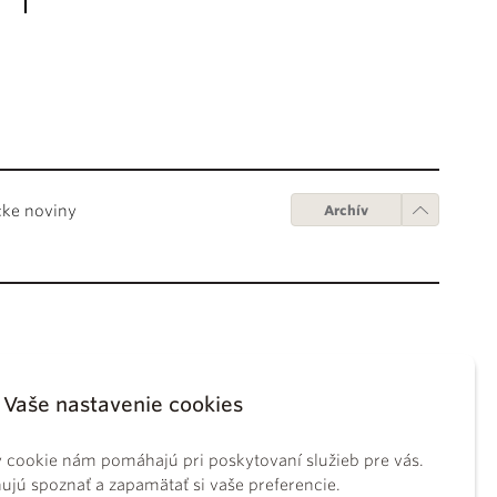
cke noviny
Archív
Obchodné podmienky
ápežov
Digitálne vydanie
Vaše nastavenie cookies
tikánskych úradov
Obchodné podmienky
sky koncil
GDPR
 cookie nám pomáhajú pri poskytovaní služieb pre vás.
BS
Používanie cookies
jú spoznať a zapamätať si vaše preferencie.
ckého práva