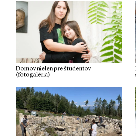
Domov nielen pre študentov
(fotogaléria)