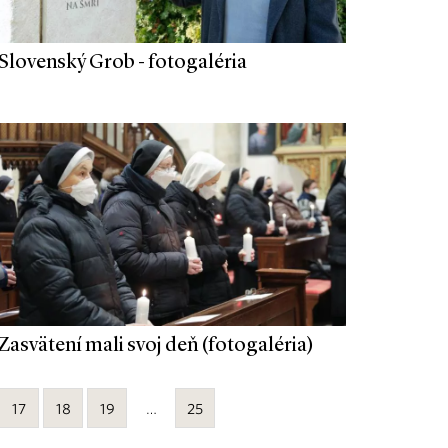
Slovenský Grob - fotogaléria
Zasvätení mali svoj deň (fotogaléria)
17
18
19
…
25