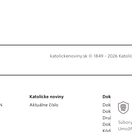
katolickenoviny.sk © 1849 - 2026 Katolí
Katolícke noviny
Dokumenty
KN
Aktuálne číslo
Dokumenty p
Dokumenty va
Druhý vatikán
Súbory
Dokumenty K
Umožňu
Kódex kánoni