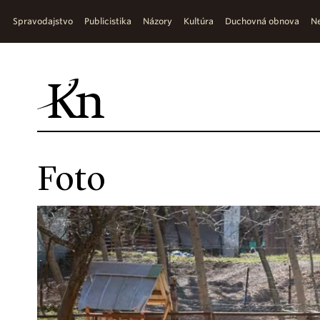
Spravodajstvo
Publicistika
Názory
Kultúra
Duchovná obnova
Ne
Foto