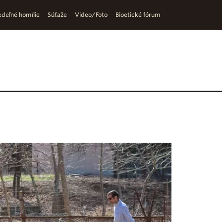
deľné homílie
Súťaže
Video/Foto
Bioetické fórum