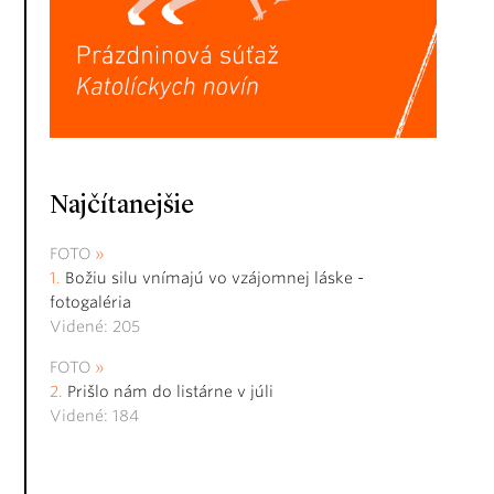
Najčítanejšie
FOTO
Božiu silu vnímajú vo vzájomnej láske -
fotogaléria
Videné: 205
FOTO
Prišlo nám do listárne v júli
Videné: 184