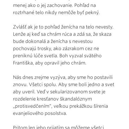
menej ako o jej zachovanie. Pohľad na
roztrhané telo nikdy nemôže byť pekný.
Zvlášť ak je to pohľad ženícha na telo nevesty.
Lenže aj keď sa chrám rúca a zdá sa, že skaza
bude dokonalá a ženícha s nevestou
pochovajú trosky, ako zázrakom cez ne
preniknú lúče svetla. Boh vyzval svätého
Františka, aby opravil jeho chrám.
Nás dnes zrejme vyzýva, aby sme ho postavili
znovu. Všetci spolu. Aby sme boli jedno a svet
aby uveril. Veď v sekularizovanom svete je
rozdelenie kresťanov škandalóznym
„protisvedčením“, veľkou prekážkou šírenia
evanjeliového posolstva.
Pritom len jeho prijatím sa môžeme všetci