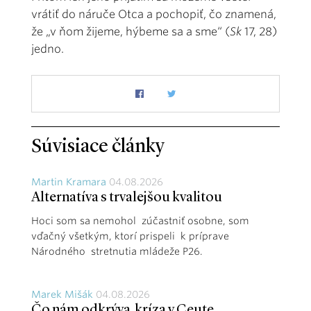
vrátiť do náruče Otca a pochopiť, čo znamená,
že „v ňom žijeme, hýbeme sa a sme“ (
Sk
17, 28)
jedno.
Súvisiace články
Martin Kramara
04.08.2026
Alternatíva s trvalejšou kvalitou
Hoci som sa nemohol zúčastniť osobne, som
vďačný všetkým, ktorí prispeli k príprave
Národného stretnutia mládeže P26.
Marek Mišák
04.08.2026
Čo nám odkrýva kríza v Ceute