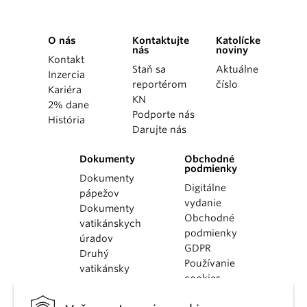
O nás
Kontaktujte
Katolícke
nás
noviny
Kontakt
Staň sa
Aktuálne
Inzercia
reportérom
číslo
Kariéra
KN
2% dane
Podporte nás
História
Darujte nás
Dokumenty
Obchodné
podmienky
Dokumenty
Digitálne
pápežov
vydanie
Dokumenty
Obchodné
vatikánskych
podmienky
úradov
GDPR
Druhý
Používanie
vatikánsky
cookies
koncil
Dokumenty