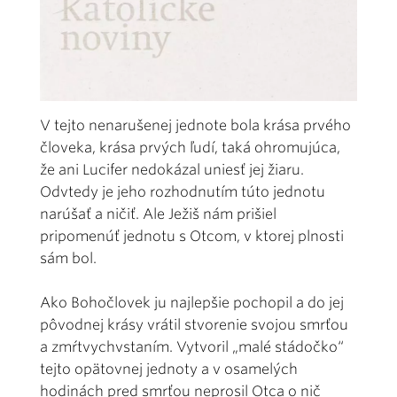
V tejto nenarušenej jednote bola krása prvého
človeka, krása prvých ľudí, taká ohromujúca,
že ani Lucifer nedokázal uniesť jej žiaru.
Odvtedy je jeho rozhodnutím túto jednotu
narúšať a ničiť. Ale Ježiš nám prišiel
pripomenúť jednotu s Otcom, v ktorej plnosti
sám bol.
Ako Bohočlovek ju najlepšie pochopil a do jej
pôvodnej krásy vrátil stvorenie svojou smrťou
a zmŕtvychvstaním. Vytvoril „malé stádočko“
tejto opätovnej jednoty a v osamelých
hodinách pred smrťou neprosil Otca o nič