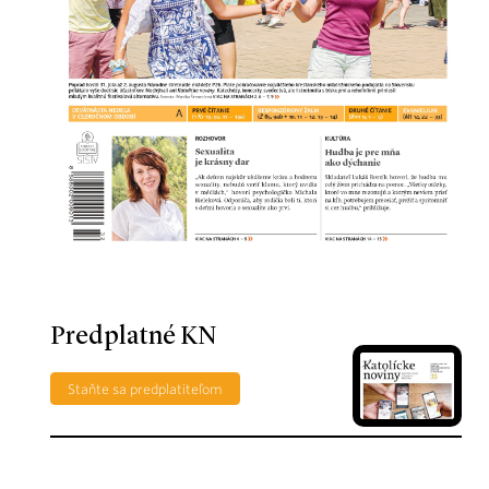
Predplatné KN
Staňte sa predplatiteľom