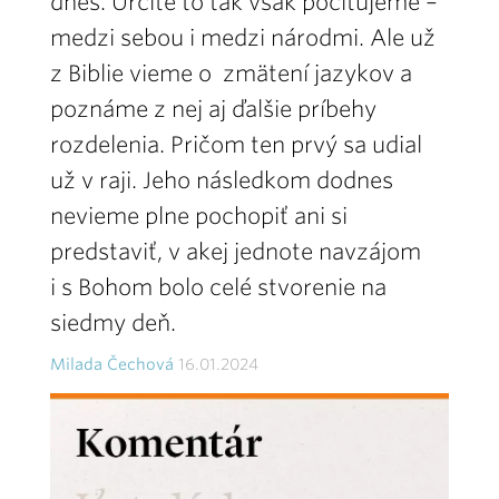
dnes. Určite to tak však pociťujeme –
medzi sebou i medzi národmi. Ale už
z Biblie vieme o zmätení jazykov a
poznáme z nej aj ďalšie príbehy
rozdelenia. Pričom ten prvý sa udial
už v raji. Jeho následkom dodnes
nevieme plne pochopiť ani si
predstaviť, v akej jednote navzájom
i s Bohom bolo celé stvorenie na
siedmy deň.
Milada Čechová
16.01.2024