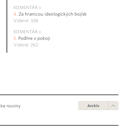
KOMENTÁR
Za hranicou ideologických bojísk
Videné: 328
KOMENTÁR
Poďme v pokoji
Videné: 262
cke noviny
Archív