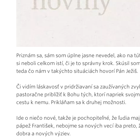
Priznám sa, sám som úplne jasne nevedel, ako na tú
si neboli celkom istí, či je to správny krok. Skúsil s
teda čo nám v takýchto situáciách hovorí Pán Ježiš.
Či vidím láskavosť v pridržiavaní sa zaužívaných zvy
pastoračne priblížiť k Bohu tých, ktorí napriek svo
cestu k nemu. Prikláňam sa k druhej možnosti.
Ide o niečo nové, takže je pochopiteľné, že ľudia m
pápež František, nebojme sa nových vecí iba preto,
dobra a nových výziev.