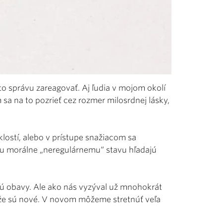
to správu zareagovať. Aj ľudia v mojom okolí
om sa na to pozrieť cez rozmer milosrdnej lásky,
klostí, alebo v prístupe snažiacom sa
jmu morálne „neregulárnemu“ stavu hľadajú
ajú obavy. Ale ako nás vyzýval už mnohokrát
 že sú nové. V novom môžeme stretnúť veľa