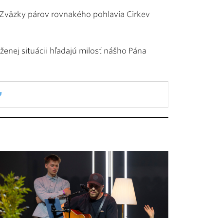
 Zväzky párov rovnakého pohlavia Cirkev
aženej situácii hľadajú milosť nášho Pána