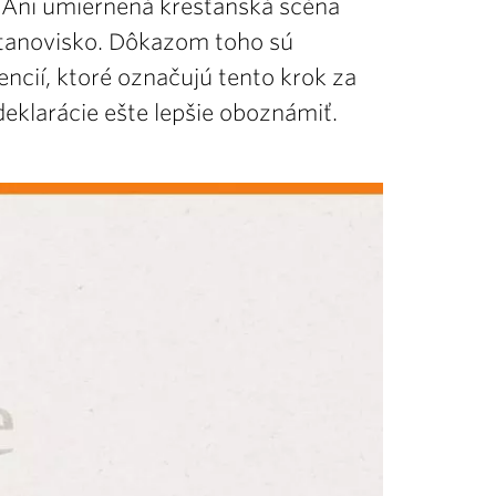
. Ani umiernená kresťanská scéna
 stanovisko. Dôkazom toho sú
ncií, ktoré označujú tento krok za
eklarácie ešte lepšie oboznámiť.