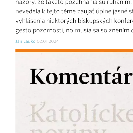
názory, že takéto požehnania sú rúhaním
nevedela k tejto téme zaujať úplne jasné
vyhlásenia niektorých biskupských konfere
gesto pozornosti, no musia sa so znením d
Ján Lauko
02.01.2024