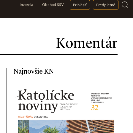
Inzercia
Obchod SSV
Prihlásiť
Predplatné
Komentár
Najnovšie KN