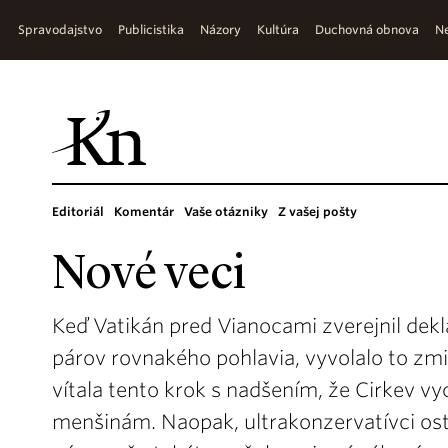
Spravodajstvo
Publicistika
Názory
Kultúra
Duchovná obnova
Ne
Editoriál
Komentár
Vaše otázniky
Z vašej pošty
Nové veci
Keď Vatikán pred Vianocami zverejnil dek
párov rovnakého pohlavia, vyvolalo to zm
vítala tento krok s nadšením, že Cirkev v
menšinám. Naopak, ultrakonzervatívci osta