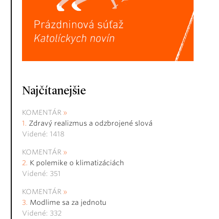
Najčítanejšie
KOMENTÁR
Zdravý realizmus a odzbrojené slová
Videné: 1418
KOMENTÁR
K polemike o klimatizáciách
Videné: 351
KOMENTÁR
Modlime sa za jednotu
Videné: 332