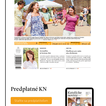
Predplatné KN
Staňte sa predplatiteľom