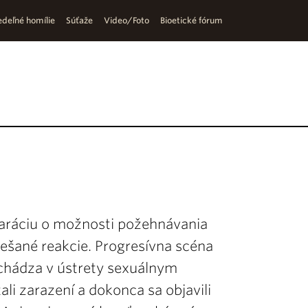
deľné homílie
Súťaže
Video/Foto
Bioetické fórum
laráciu o možnosti požehnávania
iešané reakcie. Progresívna scéna
ychádza v ústrety sexuálnym
li zarazení a dokonca sa objavili