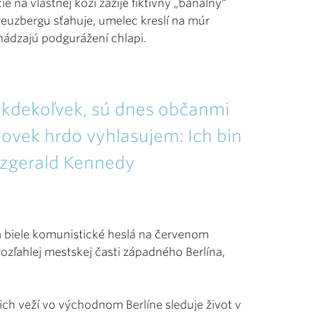
e na vlastnej koži zažije fiktívny „banálny“
Kreuzbergu sťahuje, umelec kreslí na múr
chádzajú podgurážení chlapi.
jú kdekoľvek, sú dnes občanmi
človek hrdo vyhlasujem: Ich bin
itzgerald Kennedy
a biele komunistické heslá na červenom
rozľahlej mestskej časti západného Berlína,
jich veží vo východnom Berlíne sleduje život v