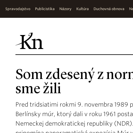
Spravodajstvo
Publicistika
Názory
Kultúra
Duchovná obnova
Ne
Som zdesený z norm
sme žili
Pred tridsiatimi rokmi 9. novembra 1989 
Berlínsky múr, ktorý dali v roku 1961 post
Nemeckej demokratickej republiky (NDR).