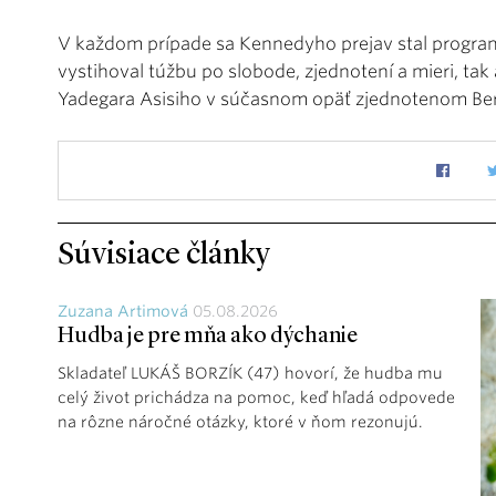
V každom prípade sa Kennedyho prejav stal progra
vystihoval túžbu po slobode, zjednotení a mieri, tak
Yadegara Asisiho v súčasnom opäť zjednotenom Ber
Súvisiace články
Zuzana Artimová
05.08.2026
Hudba je pre mňa ako dýchanie
Skladateľ LUKÁŠ BORZÍK (47) hovorí, že hudba mu
celý život prichádza na pomoc, keď hľadá odpovede
na rôzne náročné otázky, ktoré v ňom rezonujú.