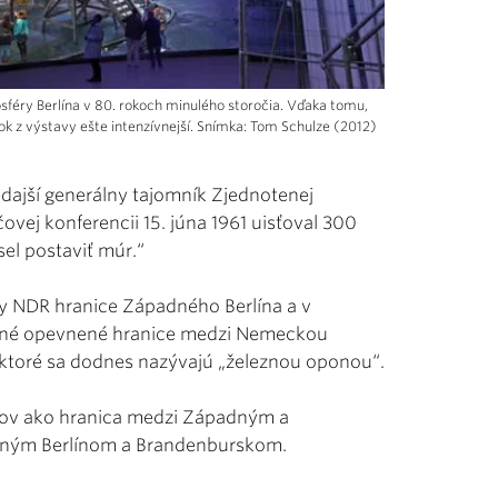
féry Berlína v 80. rokoch minulého storočia. Vďaka tomu,
ok z výstavy ešte intenzívnejší. Snímka: Tom Schulze (2012)
tedajší generálny tajomník Zjednotenej
ovej konferencii 15. júna 1961 uisťoval 300
el postaviť múr.“
sily NDR hranice Západného Berlína a v
vané opevnené hranice medzi Nemeckou
toré sa dodnes nazývajú „železnou oponou“.
trov ako hranica medzi Západným a
dným Berlínom a Brandenburskom.