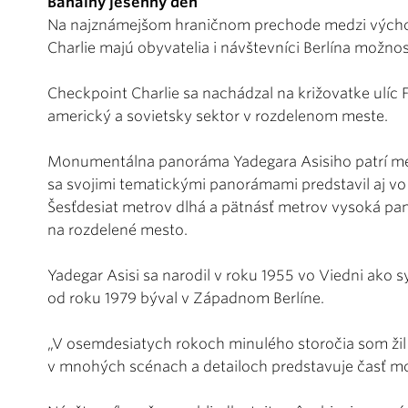
Banálny jesenný deň
Na najznámejšom hraničnom prechode medzi vých
Charlie majú obyvatelia i návštevníci Berlína možnos
Checkpoint Charlie sa nachádzal na križovatke ulíc 
americký a sovietsky sektor v rozdelenom meste.
Monumentálna panoráma Yadegara Asisiho patrí medz
sa svojimi tematickými panorámami predstavil aj vo
Šesťdesiat metrov dlhá a pätnásť metrov vysoká p
na rozdelené mesto.
Yadegar Asisi sa narodil v roku 1955 vo Viedni ako 
od roku 1979 býval v Západnom Berlíne.
„V osemdesiatych rokoch minulého storočia som ži
v mnohých scénach a detailoch predstavuje časť mo