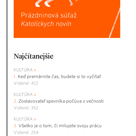
Najčítanejšie
KULTÚRA
Keď premárnite čas, budete si to vyčítať
Videné: 412
KULTÚRA
Zostavovateľ spevníka počúva z večnosti
Videné: 352
KULTÚRA
Všetko je o tom, či milujete svoju prácu
Videné: 254