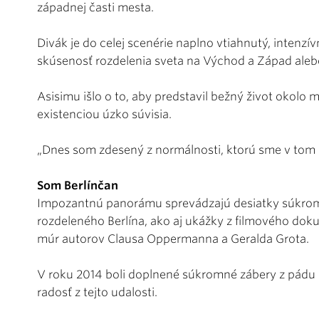
západnej časti mesta.
Divák je do celej scenérie naplno vtiahnutý, intenz
skúsenosť rozdelenia sveta na Východ a Západ alebo j
Asisimu išlo o to, aby predstavil bežný život okolo 
existenciou úzko súvisia.
„Dnes som zdesený z normálnosti, ktorú sme v tom č
Som Berlínčan
Impozantnú panorámu sprevádzajú desiatky súkrom
rozdeleného Berlína, ako aj ukážky z filmového do
múr autorov Clausa Oppermanna a Geralda Grota.
V roku 2014 boli doplnené súkromné zábery z pádu 
radosť z tejto udalosti.