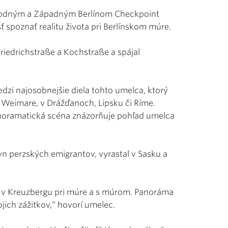
odným a Západným Berlínom Checkpoint
ť spoznať realitu života pri Berlínskom múre.
Friedrichstraße a Kochstraße a spájal
i najosobnejšie diela tohto umelca, ktorý
 Weimare, v Drážďanoch, Lipsku či Ríme.
anoramatická scéna znázorňuje pohľad umelca
syn perzských emigrantov, vyrastal v Sasku a
l v Kreuzbergu pri múre a s múrom. Panoráma
jich zážitkov,“ hovorí umelec.