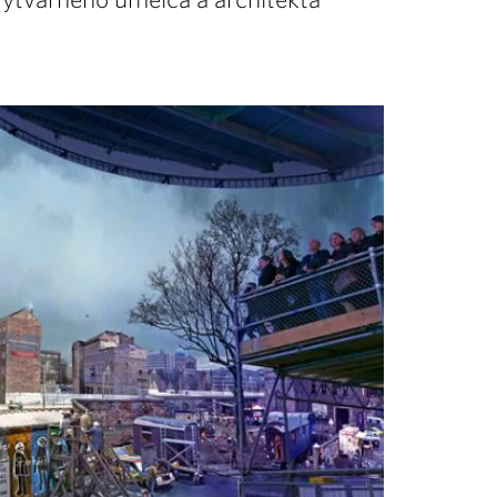
ýtvarného umelca a architekta