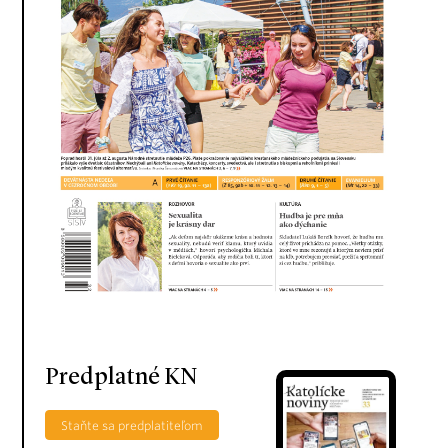
Predplatné KN
Staňte sa predplatiteľom