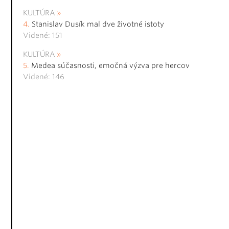
KULTÚRA
Stanislav Dusík mal dve životné istoty
Videné: 151
KULTÚRA
Medea súčasnosti, emočná výzva pre hercov
Videné: 146