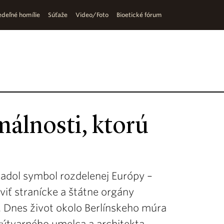
deľné homílie
Súťaže
Video/Foto
Bioetické fórum
álnosti, ktorú
padol symbol rozdelenej Európy –
aviť stranícke a štátne orgány
 Dnes život okolo Berlínskeho múra