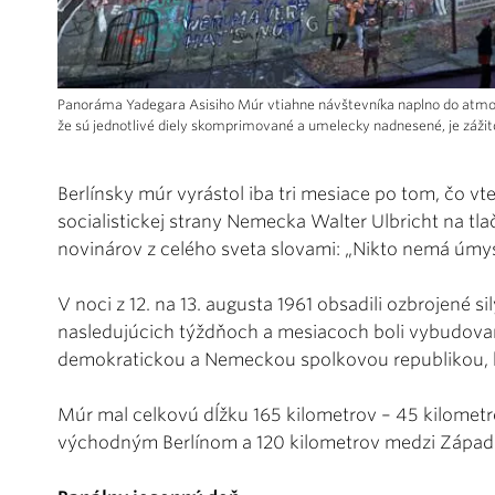
Panoráma Yadegara Asisiho Múr vtiahne návštevníka naplno do atmos
že sú jednotlivé diely skomprimované a umelecky nadnesené, je zážit
Berlínsky múr vyrástol iba tri mesiace po tom, čo v
socialistickej strany Nemecka Walter Ulbricht na tlač
novinárov z celého sveta slovami: „Nikto nemá úmys
V noci z 12. na 13. augusta 1961 obsadili ozbrojené 
nasledujúcich týždňoch a mesiacoch boli vybudo
demokratickou a Nemeckou spolkovou republikou, k
Múr mal celkovú dĺžku 165 kilometrov – 45 kilome
východným Berlínom a 120 kilometrov medzi Zápa