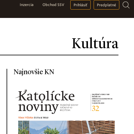
Inzercia
Obchod SSV
Prihlásiť
Predplatné
Kultúra
Najnovšie KN