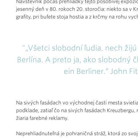
Návštevník počas prehliadky tejto pôsobivej expozíci
jesenný deň v 80. rokoch 20. storočia: niekto sa v 
grafity, pri bufete stoja hostia a z krčmy na rohu vy
"„Všetci slobodní ľudia, nech ži
Berlína. A preto ja, ako slobodný 
ein Berliner.“ John F
Na sivých fasádach vo východnej časti mesta svieti
podklade, zatiaľ čo na sivých fasádach Kreuzbergu, 
žiaria farebné reklamy.
Neprehliadnuteľná je pohraničná stráž, ktorá zo svo