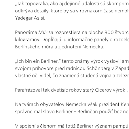
„Tak topografia, ako aj dejinné udalosti sú skompr
odkrýva detaily, ktoré by sa v rovnakom čase nemoh
Yadegar Asisi.
Panoráma
Múr
sa rozprestiera na ploche 900 štvorc
kilogramov. Dopĺňajú ju informačné panely o rozde
Berlínskeho múra a zjednotení Nemecka.
„Ich bin ein Berliner,“ tento známy výrok vyslovil a
svojom príhovore pred radnicou Schönberg v Západn
vlastné oči videl, čo znamená studená vojna a žele
Parafrázoval tak dvetisíc rokov starý Cicerov výro
Na tvárach obyvateľov Nemecka však prezident Ken
správne mal slovo Berliner – Berlínčan použiť bez ne
V spojení s členom má totiž Berliner význam pampúc