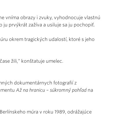
ívne vníma obrazy i zvuky, vyhodnocuje vlastnú
u prvýkrát zažíva a usiluje sa ju pochopiť.
múru okrem tragických udalostí, ktoré s jeho
ase žili,“ konštatuje umelec.
ných dokumentárnych fotografií z
kumentu
Až na hranicu – súkromný pohľad
na
Berlínskeho múra v roku 1989, odrážajúce