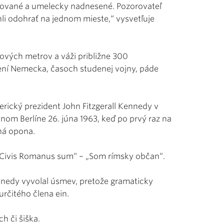
imované a umelecky nadnesené. Pozorovateľ
li odohrať na jednom mieste,“ vysvetľuje
ových metrov a váži približne 300
lení Nemecka, časoch studenej vojny, páde
merický prezident John Fitzgerall Kennedy v
om Berlíne 26. júna 1963, keď po prvý raz na
zná opona.
k „Civis Romanus sum“ – „Som rímsky občan“.
nedy vyvolal úsmev, pretože gramaticky
určitého člena ein.
h či šiška.