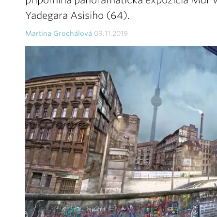
pripomína panoramatická expozícia Múr v
Yadegara Asisiho (64).
Martina Grochálová
09.11.2019