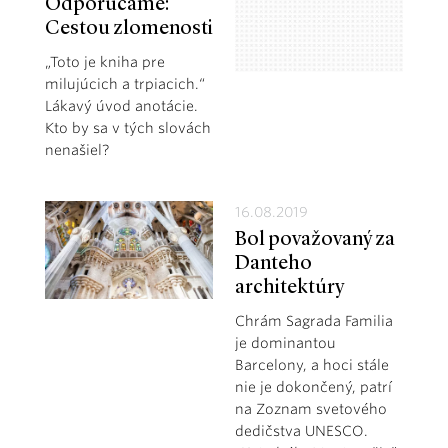
Odporúčame:
Cestou zlomenosti
„Toto je kniha pre
milujúcich a trpiacich.“
Lákavý úvod anotácie.
Kto by sa v tých slovách
nenašiel?
16.08.2019
Bol považovaný za
Danteho
architektúry
Chrám Sagrada Familia
je dominantou
Barcelony, a hoci stále
nie je dokončený, patrí
na Zoznam svetového
dedičstva UNESCO.