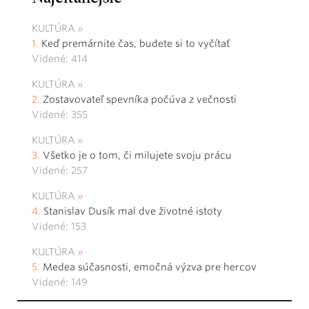
KULTÚRA
Keď premárnite čas, budete si to vyčítať
Videné: 414
KULTÚRA
Zostavovateľ spevníka počúva z večnosti
Videné: 355
KULTÚRA
Všetko je o tom, či milujete svoju prácu
Videné: 257
KULTÚRA
Stanislav Dusík mal dve životné istoty
Videné: 153
KULTÚRA
Medea súčasnosti, emočná výzva pre hercov
Videné: 149