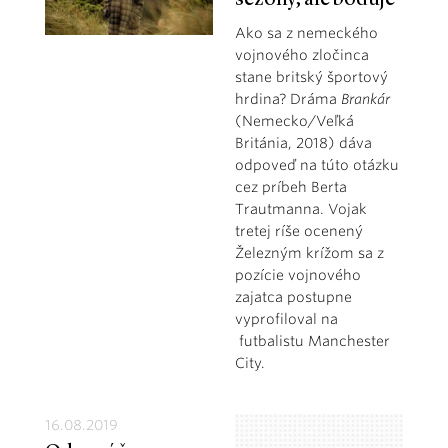
Ako sa z nemeckého
vojnového zločinca
stane britský športový
hrdina? Dráma
Brankár
(Nemecko/Veľká
Británia, 2018) dáva
odpoveď na túto otázku
cez príbeh Berta
Trautmanna. Vojak
tretej ríše ocenený
Železným krížom sa z
pozície vojnového
zajatca postupne
vyprofiloval na
futbalistu Manchester
City.
16.08.2019