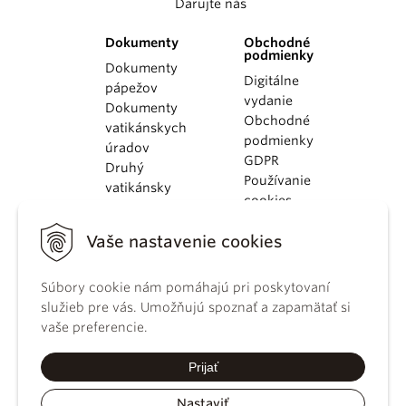
Darujte nás
Dokumenty
Obchodné
podmienky
Dokumenty
Digitálne
pápežov
vydanie
Dokumenty
Obchodné
vatikánskych
podmienky
úradov
GDPR
Druhý
Používanie
vatikánsky
cookies
koncil
Dokumenty
Vaše nastavenie cookies
KBS
Kódex
Súbory cookie nám pomáhajú pri poskytovaní
kánonického
služieb pre vás. Umožňujú spoznať a zapamätať si
práva
vaše preferencie.
Katechizmus
Katolíckej
Prijať
cirkvi
Nastaviť