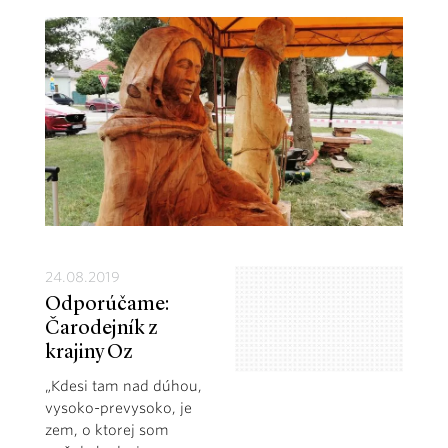
24.08.2019
Odporúčame:
Čarodejník z
krajiny Oz
„Kdesi tam nad dúhou,
vysoko-prevysoko, je
zem, o ktorej som