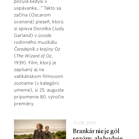
počula kedysi v
uspávanke...“ Takto sa
začína (Oscarom
ocenená) pieseň, ktorú
si spieva Dorotka (Judy
Garland) v úvode
rodinného muzikálu
Čarodejník z krajiny Oz
(
The Wizard of Oz
,
1939). Film, ktorý je
zapísaný aj na
vatikánskom filmovom
zozname (v kategórii
umenie), si 25. augusta
pripomenie 80. výročie
premiéry.
19.08.2019
Brankár nie je gól
sezóny, ale boduje