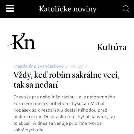
Kultúra
Magdaléna Švančarková
24.08.2019
Vždy, keď robím sakrálne veci,
tak sa nedarí
Drevo je pre neho inšpiráciou - aj z neforemného
kusa tvorí diela s príbehom. Kysučan Michal
Kopásek sa k rezbárstvu dostal náhodou pred
piatimi rokmi. Do altánku mu chýbal nábytok, tak
to skúsil. A dnes sa venuje prioritne tvorbe
sakrálnych diel.