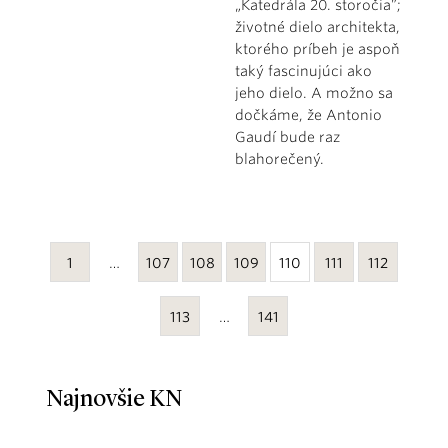
„Katedrála 20. storočia”;
životné dielo architekta,
ktorého príbeh je aspoň
taký fascinujúci ako
jeho dielo. A možno sa
dočkáme, že Antonio
Gaudí bude raz
blahorečený.
1
…
107
108
109
110
111
112
113
…
141
Najnovšie KN