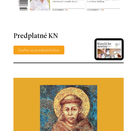
Predplatné KN
Staňte sa predplatiteľom