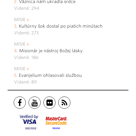
Väznica nám ukradla srdce
Videné: 294
MISIE
Kultúrny šok dostal po piatich minútach
Videné: 273
MISIE
Misionár je nástroj Božej lásky
Videné: 186
MISIE
Evanjelium ohlasovali službou
Videné: 89