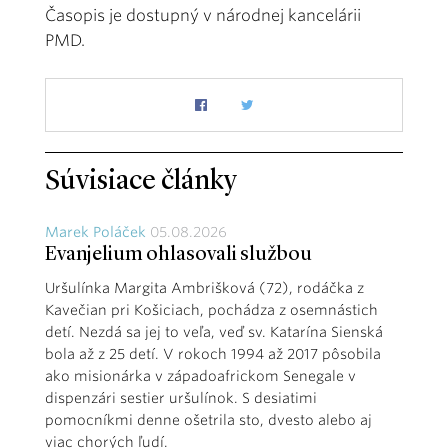
Časopis je dostupný v národnej kancelárii
PMD.
Súvisiace články
Marek Poláček
05.08.2026
Evanjelium ohlasovali službou
Uršulínka Margita Ambrišková (72), rodáčka z
Kavečian pri Košiciach, pochádza z osemnástich
detí. Nezdá sa jej to veľa, veď sv. Katarína Sienská
bola až z 25 detí. V rokoch 1994 až 2017 pôsobila
ako misionárka v západoafrickom Senegale v
dispenzári sestier uršulínok. S desiatimi
pomocníkmi denne ošetrila sto, dvesto alebo aj
viac chorých ľudí.