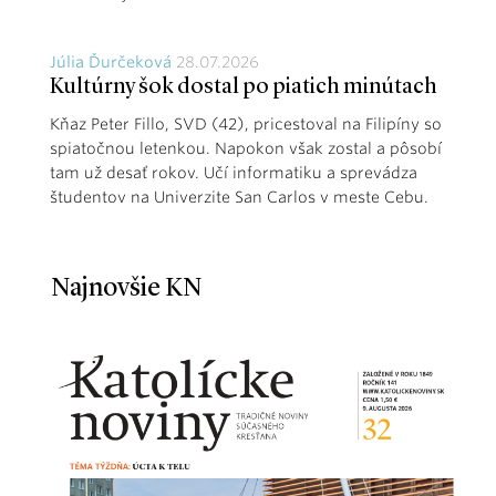
Júlia Ďurčeková
28.07.2026
Kultúrny šok dostal po piatich minútach
Kňaz Peter Fillo, SVD (42), pricestoval na Filipíny so
spiatočnou letenkou. Napokon však zostal a pôsobí
tam už desať rokov. Učí informatiku a sprevádza
študentov na Univerzite San Carlos v meste Cebu.
Najnovšie KN