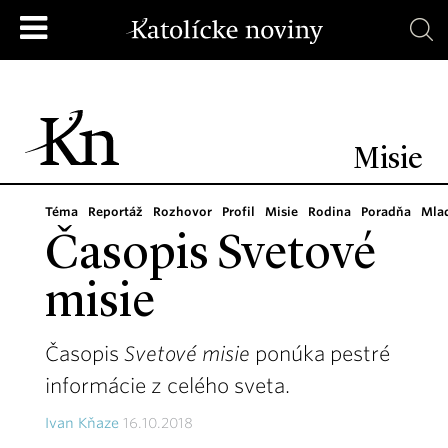
Misie
Téma
Reportáž
Rozhovor
Profil
Misie
Rodina
Poradňa
Mla
Časopis Svetové
misie
Časopis
Svetové misie
ponúka pestré
informácie z celého sveta.
Ivan Kňaze
16.10.2018