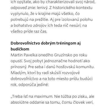
ich opýtate, ako by charakterizovali svoj národ,
odpoveď znie: lenivý. Z historického kontextu
vyplynulo, že v krajine majú všetko, čo
potrebujú na prežitie. Aj pre izolovanú polohu
a bohatstvo zdrojov ich teda nič nesúri; na
všetko príde raz čas.
Dobrovoľníctvo dobrým tréningom aj
budíčkom
Martin Pavelka onedlho Gruzínsko po roku
opustí. Svoj pobyt jednoznačne hodnotí ako
prínosný. Pre seba i danú hosťovskú komunitu.
Mladým, ktorí by radi skúsili rozvojové
dobrovoľníctvo a na toto miesto prídu budúci
rok, odporúča jediné:
„Treba ísť na maximum. Nie túžba po zisku, ale
absolútne oddanie sa tomu, čomu človek verí,