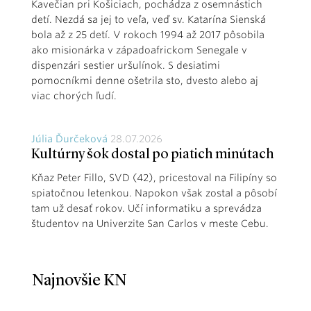
Kavečian pri Košiciach, pochádza z osemnástich
detí. Nezdá sa jej to veľa, veď sv. Katarína Sienská
bola až z 25 detí. V rokoch 1994 až 2017 pôsobila
ako misionárka v západoafrickom Senegale v
dispenzári sestier uršulínok. S desiatimi
pomocníkmi denne ošetrila sto, dvesto alebo aj
viac chorých ľudí.
Júlia Ďurčeková
28.07.2026
Kultúrny šok dostal po piatich minútach
Kňaz Peter Fillo, SVD (42), pricestoval na Filipíny so
spiatočnou letenkou. Napokon však zostal a pôsobí
tam už desať rokov. Učí informatiku a sprevádza
študentov na Univerzite San Carlos v meste Cebu.
Najnovšie KN