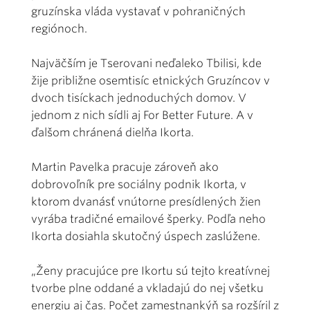
gruzínska vláda vystavať v pohraničných
regiónoch.
Najväčším je Tserovani neďaleko Tbilisi, kde
žije približne osemtisíc etnických Gruzíncov v
dvoch tisíckach jednoduchých domov. V
jednom z nich sídli aj For Better Future. A v
ďalšom chránená dielňa Ikorta.
Martin Pavelka pracuje zároveň ako
dobrovoľník pre sociálny podnik Ikorta, v
ktorom dvanásť vnútorne presídlených žien
vyrába tradičné emailové šperky. Podľa neho
Ikorta dosiahla skutočný úspech zaslúžene.
„Ženy pracujúce pre Ikortu sú tejto kreatívnej
tvorbe plne oddané a vkladajú do nej všetku
energiu aj čas. Počet zamestnankýň sa rozšíril z