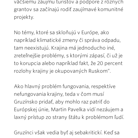
väčšiemu záujmu turistov a podpore z rôznych
grantov sa začínajú rodiť zaujímavé komunitné
projekty.
No témy, ktoré sa skloňujú v Európe, ako
napríklad klimatické zmeny či správa odpadu,
tam neexistujú. Krajina má jednoducho iné,
zreteľnejšie problémy, s ktorými zápasí, či už je
to korupcia alebo napríklad fakt, že 20 percent
rozlohy krajiny je okupovaných Ruskom“.
Ako hlavný problém fungovania, respektíve
nefungovania krajiny, teda v čom musí
Gruzínsko pridať, aby mohlo raz patriť do
Európskej únie, Martin Pavelka vidí nezáujem a
laxný prístup zo strany štátu k problémom ľudí.
Gruzínci však vedia byť aj sebakritickí. Keď sa