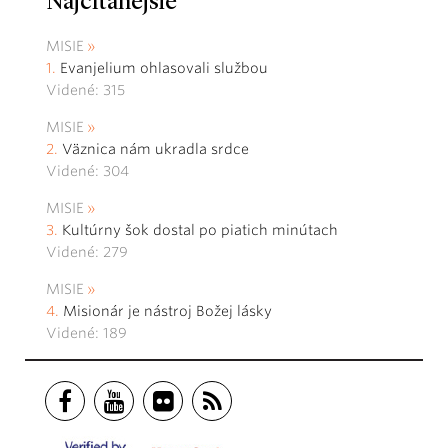
Najčítanejšie
MISIE
Evanjelium ohlasovali službou
Videné: 315
MISIE
Väznica nám ukradla srdce
Videné: 304
MISIE
Kultúrny šok dostal po piatich minútach
Videné: 279
MISIE
Misionár je nástroj Božej lásky
Videné: 189