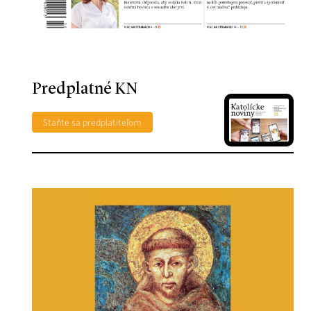
Predplatné KN
Staňte sa predplatiteľom