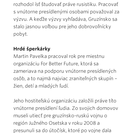
rozhodol ísť študovať práve rusistiku. Pracovať
s vnútorne presídlenými osobami považoval za
výzvu. A keďže výzvy vyhľadáva, Gruzínsko sa
stalo jasnou voľbou pre jeho dobrovoľnícky
pobyt.
Hrdé šperkárky
Martin Pavelka pracoval rok pre miestnu
organizáciu For Better Future, ktorá sa
zameriava na podporu vnútorne presídlených
osôb, a to najmä najviac zraniteľných skupín –
žien, detí a mladých ľudí.
Jeho hostiteľskú organizáciu založili práve títo
vnútorne presídlení ľudia. Zo svojich domovov
museli utiecť pre gruzínsko-ruskú vojnu o
región Južného Osetska v roku 2008 a
presunuli sa do útočísk, ktoré po vojne dala