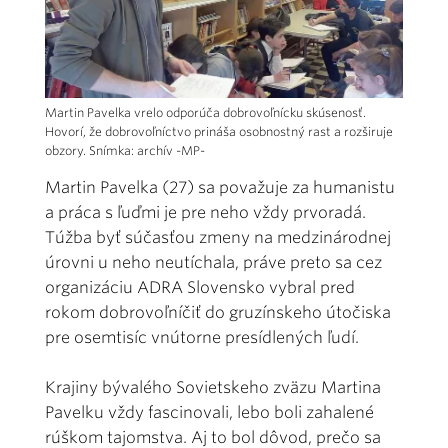
Martin Pavelka vrelo odporúča dobrovoľnícku skúsenosť.
Hovorí, že dobrovoľníctvo prináša osobnostný rast a rozširuje
obzory. Snímka: archív -MP-
Martin Pavelka (27) sa považuje za humanistu
a práca s ľuďmi je pre neho vždy prvoradá.
Túžba byť súčasťou zmeny na medzinárodnej
úrovni u neho neutíchala, práve preto sa cez
organizáciu ADRA Slovensko vybral pred
rokom dobrovoľníčiť do gruzínskeho útočiska
pre osemtisíc vnútorne presídlených ľudí.
Krajiny bývalého Sovietskeho zväzu Martina
Pavelku vždy fascinovali, lebo boli zahalené
rúškom tajomstva. Aj to bol dôvod, prečo sa