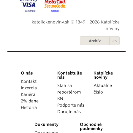
katolickenoviny.sk © 1849 - 2026 Katolícke
noviny
Archív
O nás
Kontaktujte
Katolícke
nás
noviny
Kontakt
Staň sa
Aktuálne
Inzercia
reportérom
číslo
Kariéra
KN
2% dane
Podporte nás
História
Darujte nás
Dokumenty
Obchodné
podmienky
Dokumenty