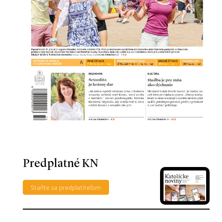
Predplatné KN
Staňte sa predplatiteľom