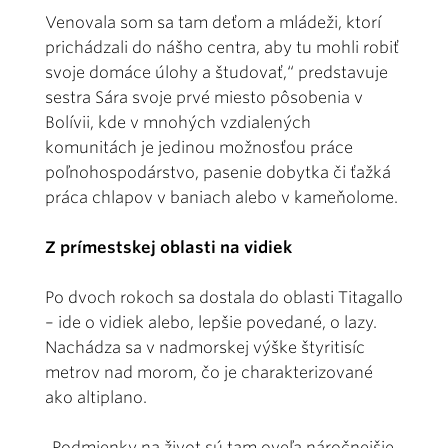
Venovala som sa tam deťom a mládeži, ktorí
prichádzali do nášho centra, aby tu mohli robiť
svoje domáce úlohy a študovať,“ predstavuje
sestra Sára svoje prvé miesto pôsobenia v
Bolívii, kde v mnohých vzdialených
komunitách je jedinou možnosťou práce
poľnohospodárstvo, pasenie dobytka či ťažká
práca chlapov v baniach alebo v kameňolome.
Z prímestskej oblasti na vidiek
Po dvoch rokoch sa dostala do oblasti Titagallo
– ide o vidiek alebo, lepšie povedané, o lazy.
Nachádza sa v nadmorskej výške štyritisíc
metrov nad morom, čo je charakterizované
ako altiplano.
„Podmienky na život sú tam oveľa náročnejšie.