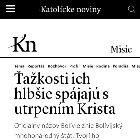
Misie
Téma
Reportáž
Rozhovor
Profil
Misie
Rodina
Poradňa
Mla
Ťažkosti ich
hlbšie spájajú s
utrpením Krista
Oficiálny názov Bolívie znie Bolívijský
mnohonárodný štát. Tvorí ho