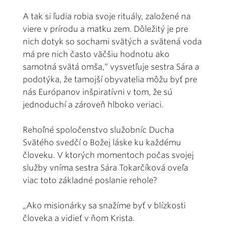
A tak si ľudia robia svoje rituály, založené na
viere v prírodu a matku zem. Dôležitý je pre
nich dotyk so sochami svätých a svätená voda
má pre nich často väčšiu hodnotu ako
samotná svätá omša,“ vysvetľuje sestra Sára a
podotýka, že tamojší obyvatelia môžu byť pre
nás Európanov inšpiratívni v tom, že sú
jednoduchí a zároveň hlboko veriaci.
Rehoľné spoločenstvo služobníc Ducha
Svätého svedčí o Božej láske ku každému
človeku. V ktorých momentoch počas svojej
služby vníma sestra Sára Tokarčíková oveľa
viac toto základné poslanie rehole?
„Ako misionárky sa snažíme byť v blízkosti
človeka a vidieť v ňom Krista.