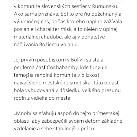
v komunite slovenských sestier v Rumunsku.
Ako sama priznáva, bol to pre ňu požehnaný a
výnimočný čas, počas ktorého naplno zažívala
poslanie i charakter misií, a to nielen v úplnej
materiálnej chudobe, ale aj v bohatstve
načúvania Božiemu volaniu.
Jej prvým pôsobiskom v Bolívii sa stala
periférna časť Cochabamby, kde funguje
tamojšia rehoľná komunita v blízkosti
najväčšieho mestského smetiska. Táto oblasť
bola vybudovaná v dôsledku veľkého presunu
rodín z vidieka do mesta.
„Mnohí sa sťahujú aspoň do tejto prímestskej
oblasti, aby zabezpečili svojim deťom základné
vzdelanie a sebe stabilnejšiu prácu.