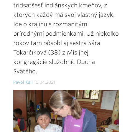
tridsaťšesť indiánskych kmeňov, z
ktorých každý má svoj vlastný jazyk.
Ide o krajinu s rozmanitými
prírodnými podmienkami. Už niekoľko
rokov tam pôsobí aj sestra Sára
Tokarčíková (38) z Misijnej
kongregácie služobníc Ducha
Svätého.
Pavol Kall
10.04.2021