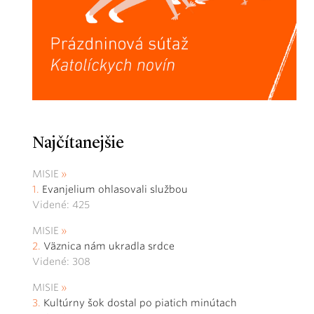
Najčítanejšie
MISIE
Evanjelium ohlasovali službou
Videné: 425
MISIE
Väznica nám ukradla srdce
Videné: 308
MISIE
Kultúrny šok dostal po piatich minútach