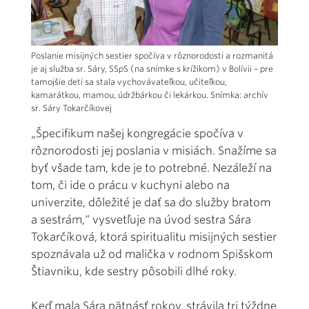
Poslanie misijných sestier spočíva v rôznorodosti a rozmanitá
je aj služba sr. Sáry, SSpS (na snímke s krížikom) v Bolívii – pre
tamojšie deti sa stala vychovávateľkou, učiteľkou,
kamarátkou, mamou, údržbárkou či lekárkou. Snímka: archív
sr. Sáry Tokarčíkovej
„Špecifikum našej kongregácie spočíva v
rôznorodosti jej poslania v misiách. Snažíme sa
byť všade tam, kde je to potrebné. Nezáleží na
tom, či ide o prácu v kuchyni alebo na
univerzite, dôležité je dať sa do služby bratom
a sestrám,“ vysvetľuje na úvod sestra Sára
Tokarčíková, ktorá spiritualitu misijných sestier
spoznávala už od malička v rodnom Spišskom
Štiavniku, kde sestry pôsobili dlhé roky.
Keď mala Sára pätnásť rokov, strávila tri týždne