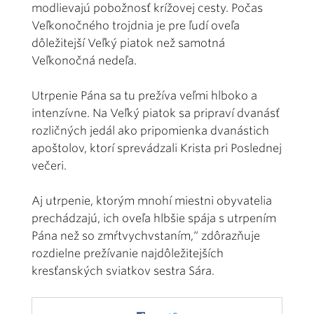
modlievajú pobožnosť krížovej cesty. Počas
Veľkonočného trojdnia je pre ľudí oveľa
dôležitejší Veľký piatok než samotná
Veľkonočná nedeľa.
Utrpenie Pána sa tu prežíva veľmi hlboko a
intenzívne. Na Veľký piatok sa pripraví dvanásť
rozličných jedál ako pripomienka dvanástich
apoštolov, ktorí sprevádzali Krista pri Poslednej
večeri.
Aj utrpenie, ktorým mnohí miestni obyvatelia
prechádzajú, ich oveľa hlbšie spája s utrpením
Pána než so zmŕtvychvstaním,“ zdôrazňuje
rozdielne prežívanie najdôležitejších
kresťanských sviatkov sestra Sára.