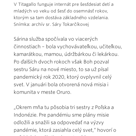
V Titagallo funguje internát pre šesťdesiat detí a
mladých vo veku od šesť do osemnásť rokov,
ktorým sa tam dostáva základného vzdelania.
Snímka: archív sr. Sáry Tokarčíkovej
Sárina služba spočívala vo viacerých
činnostiach – bola vychovávateľkou, učiteľkou,
kamarátkou, mamou, údržbárkou či lekárkou.
Po ďalších dvoch rokoch však Boh pozval
sestru Sáru na nové miesto, to sa už písal
pandemický rok 2020, ktorý ovplyvnil celý
svet. V januári bola otvorená nová misia i
komunita v meste Oruro.
„Okrem mňa tu pôsobia tri sestry z Poľska a
Indonézie. Pre pandémiu sme plány misie
odložili a snažili sa odpovedať na výzvy
pandémie, ktorá zasiahla celý svet,“ hovorí o