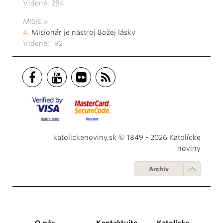
Videné: 284
MISIE
Misionár je nástroj Božej lásky
Videné: 192
katolickenoviny.sk © 1849 - 2026 Katolícke
noviny
Archív