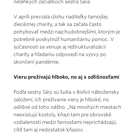
neľahkých začiatkoch sestra Sára.
V apríli prevzala úlohu riaditeľky tamojšej
diecéznej charity, a tak sa začala často
pohybovať medzi najchudobnejšími, ktorým je
potrebné poskytnúť humanitárnu pomoc. V
súčasnosti sa venuje aj reštrukturalizácii
charity a hľadaniu odpovedí na výzvy po
skončení pandémie.
Vieru prežívajú hlboko, no aj s odlišnosťami
Podľa sestry Sáry sú ľudia v Bolívii nábožensky
založení, ich prežívanie viery je hlboké, no
odlišné od toho nášho. „Na mnohých miestach
neexistujú kostoly, kňazi tam pre obrovské
vzdialenosti medzi farnosťami neprichádzajú;
cítiť tam aj nedostatok kňazov.