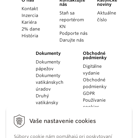
O nás
Kontaktujte
Katolícke
nás
noviny
Kontakt
Staň sa
Aktuálne
Inzercia
reportérom
číslo
Kariéra
KN
2% dane
Podporte nás
História
Darujte nás
Dokumenty
Obchodné
podmienky
Dokumenty
Digitálne
pápežov
vydanie
Dokumenty
Obchodné
vatikánskych
podmienky
úradov
GDPR
Druhý
Používanie
vatikánsky
cookies
koncil
Dokumenty
Vaše nastavenie cookies
KBS
Kódex
Súbory cookie nám pomáhajú pri poskytovaní
kánonického