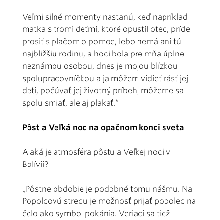
Veľmi silné momenty nastanú, keď napríklad
matka s tromi deťmi, ktoré opustil otec, príde
prosiť s plačom o pomoc, lebo nemá ani tú
najbližšiu rodinu, a hoci bola pre mňa úplne
neznámou osobou, dnes je mojou blízkou
spolupracovníčkou a ja môžem vidieť rásť jej
deti, počúvať jej životný príbeh, môžeme sa
spolu smiať, ale aj plakať.“
Pôst a Veľká noc na opačnom konci sveta
A aká je atmosféra pôstu a Veľkej noci v
Bolívii?
„Pôstne obdobie je podobné tomu nášmu. Na
Popolcovú stredu je možnosť prijať popolec na
čelo ako symbol pokánia. Veriaci sa tiež