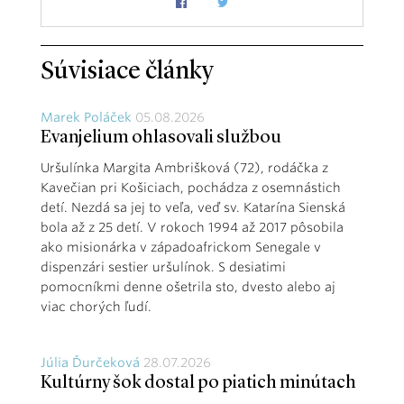
Súvisiace články
Marek Poláček
05.08.2026
Evanjelium ohlasovali službou
Uršulínka Margita Ambrišková (72), rodáčka z
Kavečian pri Košiciach, pochádza z osemnástich
detí. Nezdá sa jej to veľa, veď sv. Katarína Sienská
bola až z 25 detí. V rokoch 1994 až 2017 pôsobila
ako misionárka v západoafrickom Senegale v
dispenzári sestier uršulínok. S desiatimi
pomocníkmi denne ošetrila sto, dvesto alebo aj
viac chorých ľudí.
Júlia Ďurčeková
28.07.2026
Kultúrny šok dostal po piatich minútach