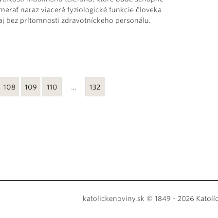
merať naraz viaceré fyziologické funkcie človeka
aj bez prítomnosti zdravotníckeho personálu.
108
109
110
…
132
katolickenoviny.sk © 1849 - 2026 Katolí