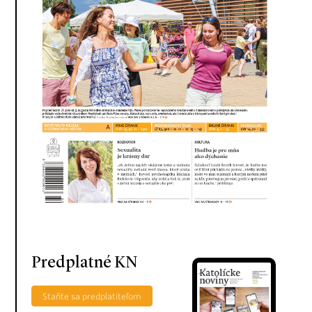
Predplatné KN
Staňte sa predplatiteľom