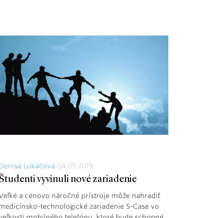
Denisa Lukáčová
04.05.2019
Študenti vyvinuli nové zariadenie
Veľké a cenovo náročné prístroje môže nahradiť
medicínsko-technologické zariadenie S-Case vo
veľkosti mobilného telefónu, ktoré bude schopné