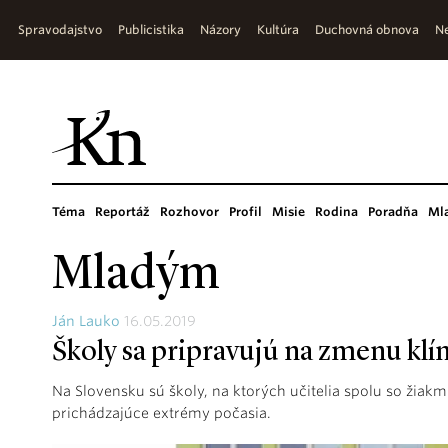
Spravodajstvo
Publicistika
Názory
Kultúra
Duchovná obnova
Ne
Téma
Reportáž
Rozhovor
Profil
Misie
Rodina
Poradňa
Ml
Mladým
Ján Lauko
16.05.2019
Školy sa pripravujú na zmenu kl
Na Slovensku sú školy, na ktorých učitelia spolu so žiakm
prichádzajúce extrémy počasia.