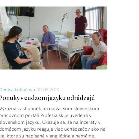
Denisa Lukáčová
09.05.2019
Ponuky v cudzom jazyku odrádzajú
Výrazná časť ponúk na najväčšom slovenskom
pracovnom portáli Profesia.sk je uvedená v
slovenskom jazyku. Ukazuje sa, že na inzeráty v
domácom jazyku reaguje viac uchádzačov ako na
tie, ktoré sú napísané v angličtine a nemčine.