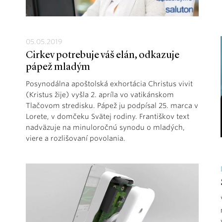
05.05.2019
Cirkev potrebuje váš elán, odkazuje
pápež mladým
Posynodálna apoštolská exhortácia Christus vivit
(Kristus žije) vyšla 2. apríla vo vatikánskom
Tlačovom stredisku. Pápež ju podpísal 25. marca v
Lorete, v domčeku Svätej rodiny. Františkov text
nadväzuje na minuloročnú synodu o mladých,
viere a rozlišovaní povolania.