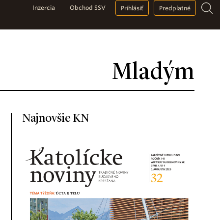
Inzercia
Obchod SSV
Prihlásiť
Predplatné
Mladým
Najnovšie KN