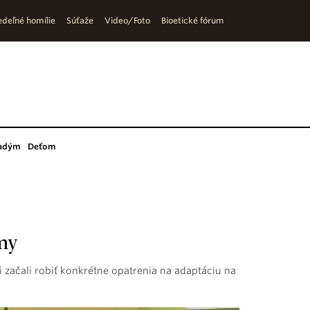
deľné homílie
Súťaže
Video/Foto
Bioetické fórum
adým
Deťom
ímy
i začali robiť konkrétne opatrenia na adaptáciu na