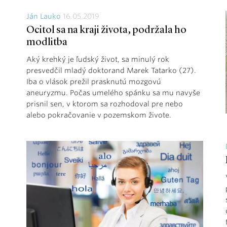
Ján Lauko
16.05.2019
Ocitol sa na kraji života, podržala ho
modlitba
Aký krehký je ľudský život, sa minulý rok
presvedčil mladý doktorand Marek Tatarko (27).
Iba o vlások prežil prasknutú mozgovú
aneuryzmu. Počas umelého spánku sa mu navyše
prisnil sen, v ktorom sa rozhodoval pre nebo
alebo pokračovanie v pozemskom živote.