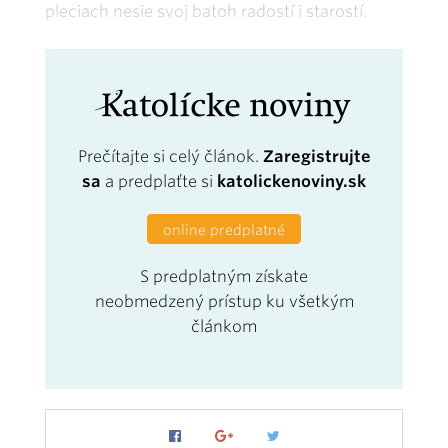
pleciach nesie svoj batoh radostí i starostí.
Prečítajte si celý článok.
Zaregistrujte
sa
a predplaťte si
katolickenoviny.sk
online predplatné
S predplatným získate
neobmedzený prístup ku všetkým
článkom