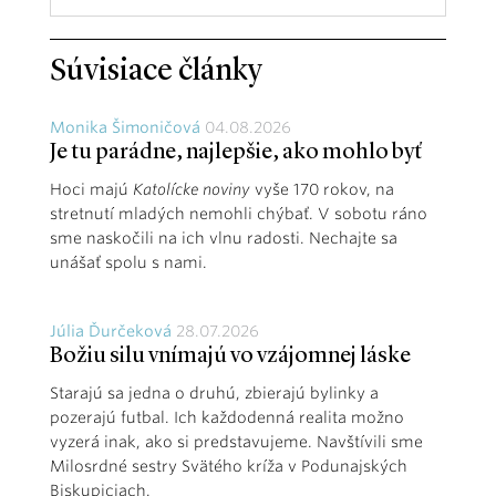
Súvisiace články
Monika Šimoničová
04.08.2026
Je tu parádne, najlepšie, ako mohlo byť
Hoci majú
Katolícke noviny
vyše 170 rokov, na
stretnutí mladých nemohli chýbať. V sobotu ráno
sme naskočili na ich vlnu radosti. Nechajte sa
unášať spolu s nami.
Júlia Ďurčeková
28.07.2026
Božiu silu vnímajú vo vzájomnej láske
Starajú sa jedna o druhú, zbierajú bylinky a
pozerajú futbal. Ich každodenná realita možno
vyzerá inak, ako si predstavujeme. Navštívili sme
Milosrdné sestry Svätého kríža v Podunajských
Biskupiciach.