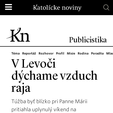
Publicistika
Téma
Reportáž
Rozhovor
Profil
Misie
Rodina
Poradňa
Mla
V Levoči
dýchame vzduch
raja
Túžba byť blízko pri Panne Márii
pritiahla uplynulý víkend na