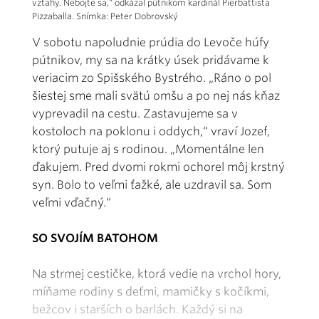
vzťahy. Nebojte sa,“ odkázal pútnikom kardinál Pierbattista
Pizzaballa. Snímka: Peter Dobrovský
V sobotu napoludnie prúdia do Levoče húfy
pútnikov, my sa na krátky úsek pridávame k
veriacim zo Spišského Bystrého. „Ráno o pol
šiestej sme mali svätú omšu a po nej nás kňaz
vyprevadil na cestu. Zastavujeme sa v
kostoloch na poklonu i oddych,“ vraví Jozef,
ktorý putuje aj s rodinou. „Momentálne len
ďakujem. Pred dvomi rokmi ochorel môj krstný
syn. Bolo to veľmi ťažké, ale uzdravil sa. Som
veľmi vďačný.“
SO SVOJÍM BATOHOM
Na strmej cestičke, ktorá vedie na vrchol hory,
míňame rodiny s deťmi, mamičky s kočíkmi,
bežcov i starších o barlách. Každý si na