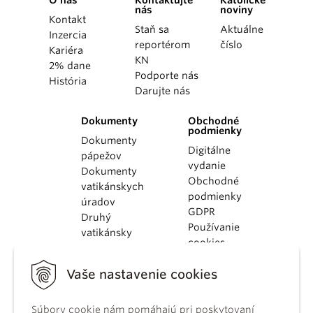
O nás
Kontaktujte
Katolícke
nás
noviny
Kontakt
Staň sa
Aktuálne
Inzercia
reportérom
číslo
Kariéra
KN
2% dane
Podporte nás
História
Darujte nás
Dokumenty
Obchodné
podmienky
Dokumenty
Digitálne
pápežov
vydanie
Dokumenty
Obchodné
vatikánskych
podmienky
úradov
GDPR
Druhý
Používanie
vatikánsky
cookies
koncil
Dokumenty
Vaše nastavenie cookies
KBS
Kódex
Súbory cookie nám pomáhajú pri poskytovaní
kánonického