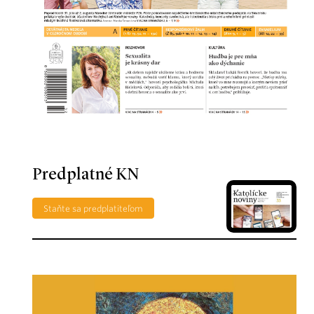
Predplatné KN
Staňte sa predplatiteľom