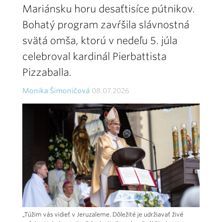
Mariánsku horu desaťtisíce pútnikov.
Bohatý program zavŕšila slávnostná
svätá omša, ktorú v nedeľu 5. júla
celebroval kardinál Pierbattista
Pizzaballa.
Monika Šimoničová
08.07.2026
„Túžim vás vidieť v Jeruzaleme. Dôležité je udržiavať živé