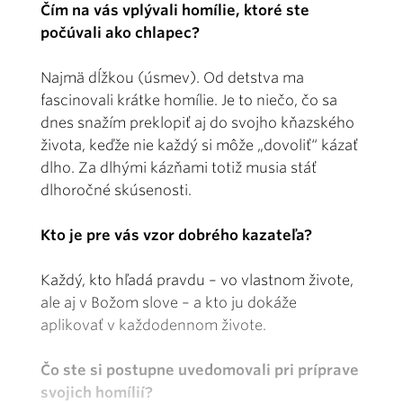
Čím na vás vplývali homílie, ktoré ste
počúvali ako chlapec?
Najmä dĺžkou (úsmev). Od detstva ma
fascinovali krátke homílie. Je to niečo, čo sa
dnes snažím preklopiť aj do svojho kňazského
života, keďže nie každý si môže „dovoliť“ kázať
dlho. Za dlhými kázňami totiž musia stáť
dlhoročné skúsenosti.
Kto je pre vás vzor dobrého kazateľa?
Každý, kto hľadá pravdu – vo vlastnom živote,
ale aj v Božom slove – a kto ju dokáže
aplikovať v každodennom živote.
Čo ste si postupne uvedomovali pri príprave
svojich homílií?