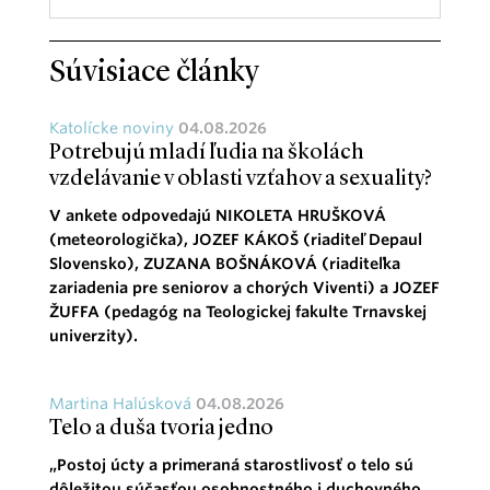
Súvisiace články
Katolícke noviny
04.08.2026
Potrebujú mladí ľudia na školách
vzdelávanie v oblasti vzťahov a sexuality?
V ankete odpovedajú NIKOLETA HRUŠKOVÁ
(meteorologička), JOZEF KÁKOŠ (riaditeľ Depaul
Slovensko), ZUZANA BOŠNÁKOVÁ (riaditeľka
zariadenia pre seniorov a chorých Viventi) a JOZEF
ŽUFFA (pedagóg na Teologickej fakulte Trnavskej
univerzity).
Martina Halúsková
04.08.2026
Telo a duša tvoria jedno
„Postoj úcty a primeraná starostlivosť o telo sú
dôležitou súčasťou osobnostného i duchovného