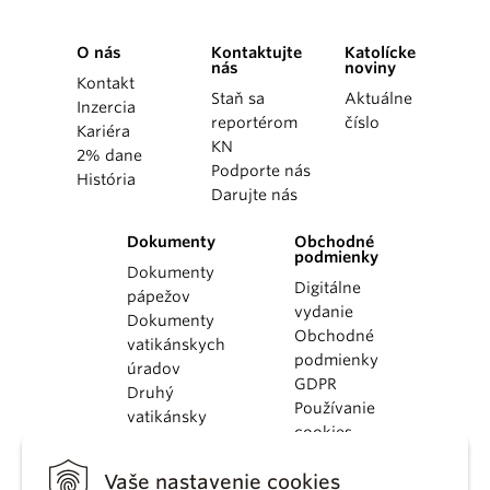
O nás
Kontaktujte
Katolícke
nás
noviny
Kontakt
Staň sa
Aktuálne
Inzercia
reportérom
číslo
Kariéra
KN
2% dane
Podporte nás
História
Darujte nás
Dokumenty
Obchodné
podmienky
Dokumenty
Digitálne
pápežov
vydanie
Dokumenty
Obchodné
vatikánskych
podmienky
úradov
GDPR
Druhý
Používanie
vatikánsky
cookies
koncil
Dokumenty
Vaše nastavenie cookies
KBS