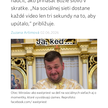
naučiť, ako prinášať Božie slovo v
skratke. „Na sociálnej sieti dostane
každé video len tri sekundy na to, aby
upútalo,“ približuje.
Zuzana Artimová
02.06.2026
Otec Miroslav ako eastpriest sa delí na sociálnych sieťach aj o
momentky, ktoré vyvolávajú úsmev. Reprofoto:
facebook.com/ eastpriest