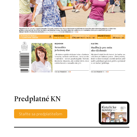
Predplatné KN
Staňte sa predplatiteľom