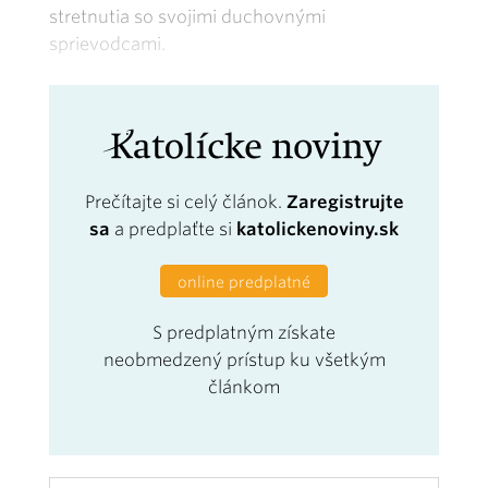
stretnutia so svojimi duchovnými
sprievodcami.
Prečítajte si celý článok.
Zaregistrujte
sa
a predplaťte si
katolickenoviny.sk
online predplatné
S predplatným získate
neobmedzený prístup ku všetkým
článkom