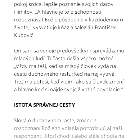
pokoj srdca, lepšie poznanie svojich darov
i limitov. „A hlavne je to o schopnosti
rozpoznávať Božie pôsobenie v každodennom
živote,“ vysvetľuje kňaz a salezián František
Kubovič.
On sám sa venuje predovšetkým sprevádzaniu
mladých ľudí. Tí často riešia všetko možné.
„Vždy ma teší, keď sa mladý človek vydá na
cestu duchovného rastu; keď na nej vytrvá.
Tiež ma poteší, keď vidím, ako sa človek zmení,
a hlavne keď si nájde svoje životné povolanie.“
ISTOTA SPRÁVNEJ CESTY
Slová o duchovnom raste, zmene a
rozpoznaní Božieho volania potvrdzujú aj naši
respondenti, ktorí chodili alebo stále chodia na