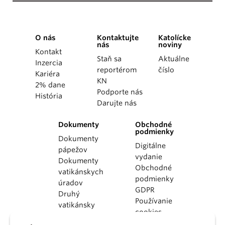
O nás
Kontaktujte
Katolícke
nás
noviny
Kontakt
Staň sa
Aktuálne
Inzercia
reportérom
číslo
Kariéra
KN
2% dane
Podporte nás
História
Darujte nás
Dokumenty
Obchodné
podmienky
Dokumenty
Digitálne
pápežov
vydanie
Dokumenty
Obchodné
vatikánskych
podmienky
úradov
GDPR
Druhý
Používanie
vatikánsky
cookies
koncil