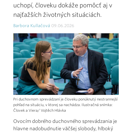
uchopí, človeku dokáže pomôcť aj v
najťažších životných situáciách.
Barbora Kullačová
09.06.2026
Pri duchovnom sprevádzaní je človeku ponúknutý nestrannejší
pohľad na situáciu, v ktorej sa nachádza. Ilustračná snímka:
Človek a Viera/ Vojtěch Hlávka
Ovocím dobrého duchovného sprevádzania je
hlavne nadobudnutie väčšej slobody, hlboký