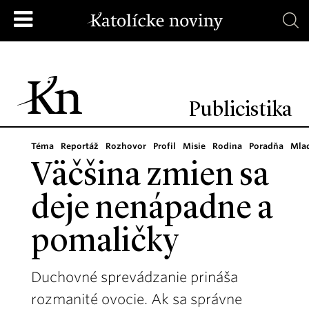
Publicistika
Téma
Reportáž
Rozhovor
Profil
Misie
Rodina
Poradňa
Mla
Väčšina zmien sa
deje nenápadne a
pomaličky
Duchovné sprevádzanie prináša
rozmanité ovocie. Ak sa správne