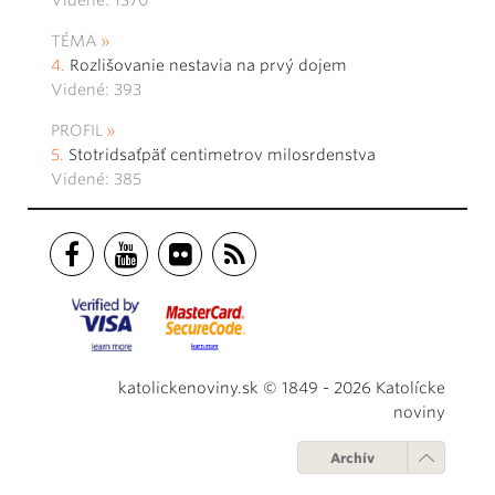
Videné: 1370
TÉMA
Rozlišovanie nestavia na prvý dojem
Videné: 393
PROFIL
Stotridsaťpäť centimetrov milosrdenstva
Videné: 385
katolickenoviny.sk © 1849 - 2026 Katolícke
noviny
Archív