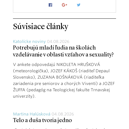
Súvisiace články
Katolícke noviny
04.08.2026
Potrebujú mladí ľudia na školách
vzdelávanie v oblasti vzťahov a sexuality?
V ankete odpovedajú NIKOLETA HRUŠKOVÁ
(meteorologička), JOZEF KÁKOŠ (riaditeľ Depaul
Slovensko), ZUZANA BOŠNÁKOVÁ (riaditeľka
zariadenia pre seniorov a chorých Viventi) a JOZEF
ŽUFFA (pedagóg na Teologickej fakulte Trnavskej
univerzity).
Martina Halúsková
04.08.2026
Telo a duša tvoria jedno