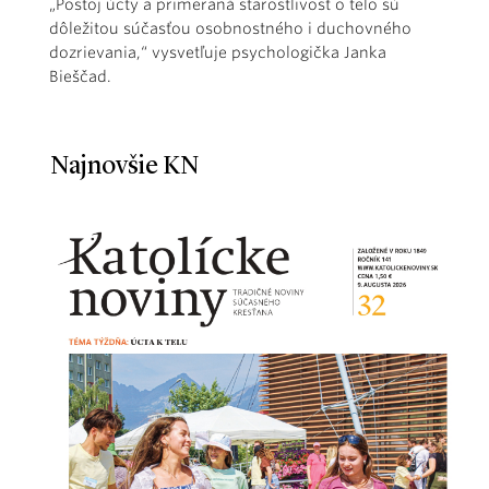
„Postoj úcty a primeraná starostlivosť o telo sú
dôležitou súčasťou osobnostného i duchovného
dozrievania,“ vysvetľuje psychologička Janka
Bieščad.
Najnovšie KN