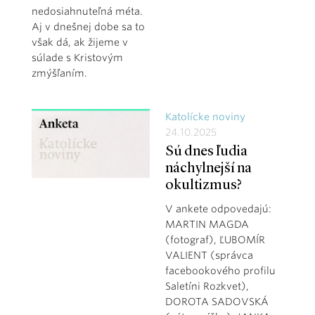
nedosiahnuteľná méta.
Aj v dnešnej dobe sa to
však dá, ak žijeme v
súlade s Kristovým
zmýšľaním.
Katolícke noviny
24.10.2025
Sú dnes ľudia
náchylnejší na
okultizmus?
V ankete odpovedajú:
MARTIN MAGDA
(fotograf), ĽUBOMÍR
VALIENT (správca
facebookového profilu
Saletíni Rozkvet),
DOROTA SADOVSKÁ