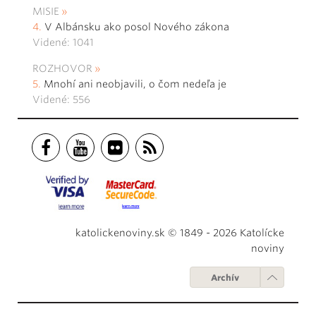
MISIE
V Albánsku ako posol Nového zákona
Videné: 1041
ROZHOVOR
Mnohí ani neobjavili, o čom nedeľa je
Videné: 556
katolickenoviny.sk © 1849 - 2026 Katolícke
noviny
Archív