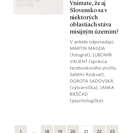
Vnímate, že aj
Slovensko sa v
niektorých
oblastiach stáva
misijným územím?
V ankete odpovedajú:
MARTIN MAGDA
(fotograf), ĽUBOMÍR
VALIENT (správca
facebookového profilu
Saletíni Rozkvet),
DOROTA SADOVSKÁ
(výtvarníčka), JANKA
BIEŠČAD
(psychologička).
1
…
18
19
20
21
22
23