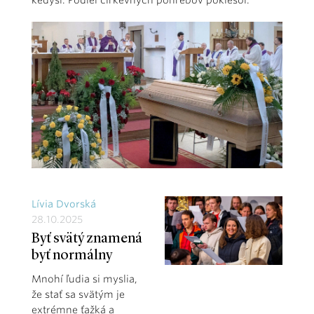
kedysi. Podiel cirkevných pohrebov poklesol.
Lívia Dvorská
28.10.2025
Byť svätý znamená
byť normálny
Mnohí ľudia si myslia,
že stať sa svätým je
extrémne ťažká a