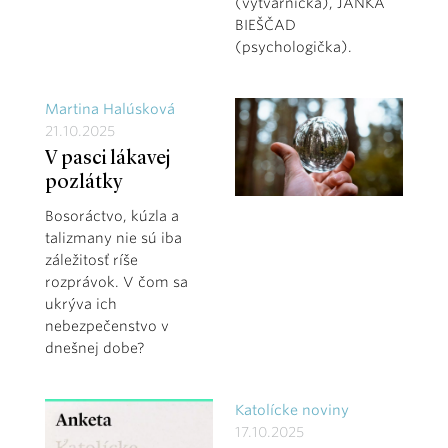
(výtvarníčka), JANKA
BIEŠČAD
(psychologička).
Martina Halúsková
21.10.2025
V pasci lákavej
pozlátky
Bosoráctvo, kúzla a
talizmany nie sú iba
záležitosť ríše
rozprávok. V čom sa
ukrýva ich
nebezpečenstvo v
dnešnej dobe?
Katolícke noviny
17.10.2025