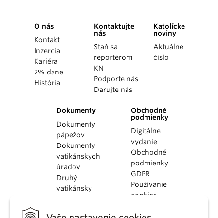
O nás
Kontaktujte
Katolícke
nás
noviny
Kontakt
Staň sa
Aktuálne
Inzercia
reportérom
číslo
Kariéra
KN
2% dane
Podporte nás
História
Darujte nás
Dokumenty
Obchodné
podmienky
Dokumenty
Digitálne
pápežov
vydanie
Dokumenty
Obchodné
vatikánskych
podmienky
úradov
GDPR
Druhý
Používanie
vatikánsky
cookies
koncil
Dokumenty
Vaše nastavenie cookies