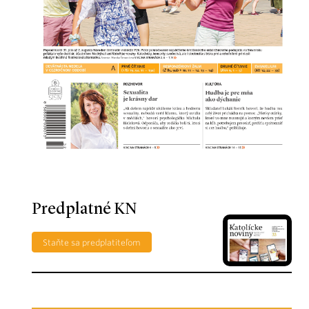
Predplatné KN
Staňte sa predplatiteľom