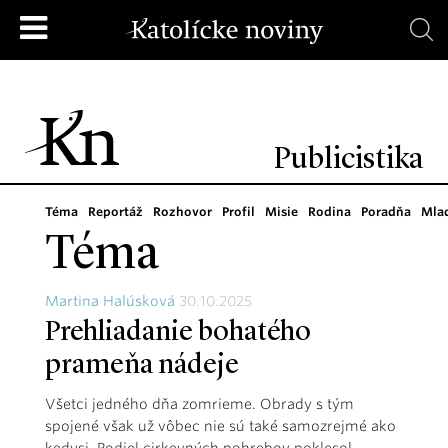
Publicistika
Téma
Reportáž
Rozhovor
Profil
Misie
Rodina
Poradňa
Mla
Téma
Martina Halúsková
30.10.2025
Prehliadanie bohatého
prameňa nádeje
Všetci jedného dňa zomrieme. Obrady s tým
spojené však už vôbec nie sú také samozrejmé ako