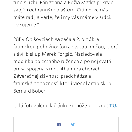
túto službu Pán žehná a Božia Matka prikryje
svojím ochranným plášťom. Cítime, že nás
máte radi, a verte, že i my vás máme v srdci.
Ďakujeme.“
Púť v Obišovciach sa začala 2. októbra
fatimskou pobožnosťou a svätou omšou, ktorú
slávil biskup Marek Forgáč. Nasledovala
modlitba bolestného ruženca a po nej svätá
omša spojená s modlitbami za chorých.
Záverečnej slávnosti predchádzala
fatimská pobožnosť, ktorú viedol arcibiskup
Bernard Bober.
Celú fotogalériu k článku si môžete pozrieť
TU.