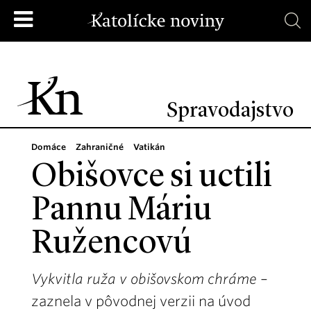
Spravodajstvo
Domáce
Zahraničné
Vatikán
Obišovce si uctili
Pannu Máriu
Ružencovú
Vykvitla ruža v obišovskom chráme
–
zaznela v pôvodnej verzii na úvod