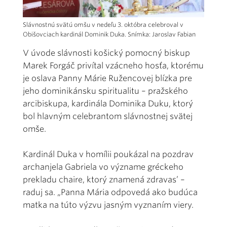
Slávnostnú svätú omšu v nedeľu 3. októbra celebroval v
Obišovciach kardinál Dominik Duka. Snímka: Jaroslav Fabian
V úvode slávnosti košický pomocný biskup
Marek Forgáč privítal vzácneho hosťa, ktorému
je oslava Panny Márie Ružencovej blízka pre
jeho dominikánsku spiritualitu – pražského
arcibiskupa, kardinála Dominika Duku, ktorý
bol hlavným celebrantom slávnostnej svätej
omše.
Kardinál Duka v homílii poukázal na pozdrav
archanjela Gabriela vo význame gréckeho
prekladu chaire, ktorý znamená zdravas’ –
raduj sa. „Panna Mária odpovedá ako budúca
matka na túto výzvu jasným vyznaním viery.