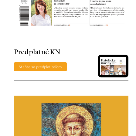
Predplatné KN
Staňte sa predplatiteľom