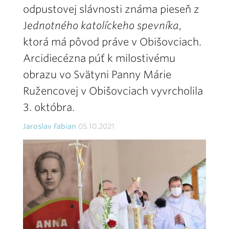
odpustovej slávnosti známa pieseň z
J
ednotného katolíckeho spevníka
,
ktorá má pôvod práve v Obišovciach.
Arcidiecézna púť k milostivému
obrazu vo Svätyni Panny Márie
Ružencovej v Obišovciach vyvrcholila
3. októbra.
Jaroslav Fabian
05.10.2021