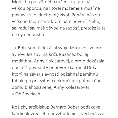
Modlitba posvätného ruženca je pre nás
veľkou oporou, na ktorej môžeme a musíme
postaviť svoj duchovný život. Ponára nás do
veľkého tajomstva, ktoré nám hovorí: ,Neboj
sa, raduj sa, máš dôvod na radosť, pretože ja ťa
nikdy neopustím.
Ja, Boh, som ti dokázal svoju lásku vo svojom
Synovi Ježišovi na kríži. Ruženec bol aj
modlitbou Anny Kolesárovej, a preto dokázala
obstáť,“ povedal v príhovore kardinál Duka,
ktorý na záver slávnosti požehnal pamätnú
tabuľu pri príležitosti dokončenia pútnického
domu blahoslavenej Anny Kolesárovej
v Obišovciach.
Košický arcibiskup Bernard Bober poďakoval
kardinálovi za jeho povzbudenie: „Nech vás za