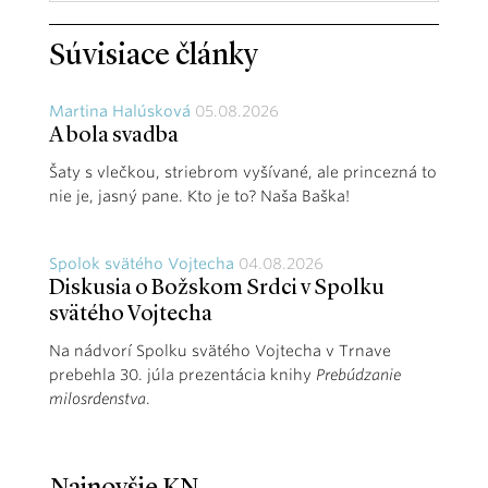
Súvisiace články
Martina Halúsková
05.08.2026
A bola svadba
Šaty s vlečkou, striebrom vyšívané, ale princezná to
nie je, jasný pane. Kto je to? Naša Baška!
Spolok svätého Vojtecha
04.08.2026
Diskusia o Božskom Srdci v Spolku
svätého Vojtecha
Na nádvorí Spolku svätého Vojtecha v Trnave
prebehla 30. júla prezentácia knihy
Prebúdzanie
milosrdenstva
.