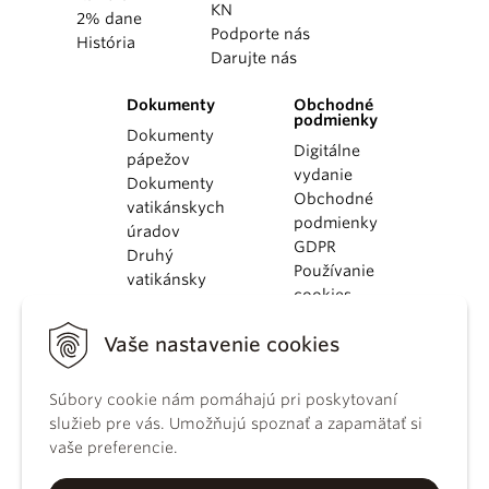
KN
2% dane
Podporte nás
História
Darujte nás
Dokumenty
Obchodné
podmienky
Dokumenty
Digitálne
pápežov
vydanie
Dokumenty
Obchodné
vatikánskych
podmienky
úradov
GDPR
Druhý
Používanie
vatikánsky
cookies
koncil
Dokumenty
Vaše nastavenie cookies
KBS
Kódex
Súbory cookie nám pomáhajú pri poskytovaní
kánonického
služieb pre vás. Umožňujú spoznať a zapamätať si
práva
vaše preferencie.
Katechizmus
Katolíckej