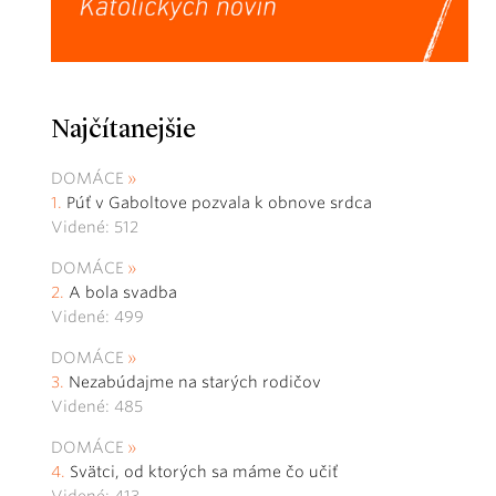
Najčítanejšie
DOMÁCE
Púť v Gaboltove pozvala k obnove srdca
Videné: 512
DOMÁCE
A bola svadba
Videné: 499
DOMÁCE
Nezabúdajme na starých rodičov
Videné: 485
DOMÁCE
Svätci, od ktorých sa máme čo učiť