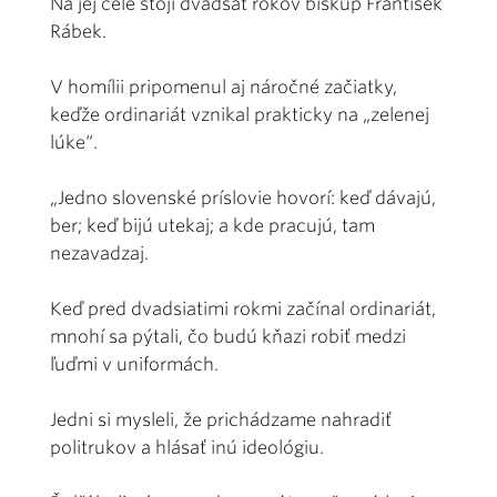
Na jej čele stojí dvadsať rokov biskup František
Rábek.
V homílii pripomenul aj náročné začiatky,
keďže ordinariát vznikal prakticky na „zelenej
lúke“.
„Jedno slovenské príslovie hovorí: keď dávajú,
ber; keď bijú utekaj; a kde pracujú, tam
nezavadzaj.
Keď pred dvadsiatimi rokmi začínal ordinariát,
mnohí sa pýtali, čo budú kňazi robiť medzi
ľuďmi v uniformách.
Jedni si mysleli, že prichádzame nahradiť
politrukov a hlásať inú ideológiu.