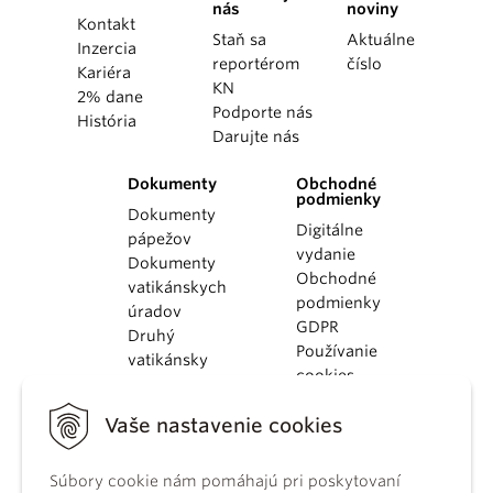
nás
noviny
Kontakt
Staň sa
Aktuálne
Inzercia
reportérom
číslo
Kariéra
KN
2% dane
Podporte nás
História
Darujte nás
Dokumenty
Obchodné
podmienky
Dokumenty
Digitálne
pápežov
vydanie
Dokumenty
Obchodné
vatikánskych
podmienky
úradov
GDPR
Druhý
Používanie
vatikánsky
cookies
koncil
Dokumenty
Vaše nastavenie cookies
KBS
Kódex
Súbory cookie nám pomáhajú pri poskytovaní
kánonického