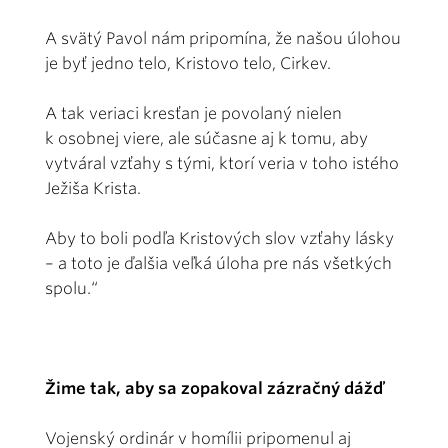
A svätý Pavol nám pripomína, že našou úlohou
je byť jedno telo, Kristovo telo, Cirkev.
A tak veriaci kresťan je povolaný nielen
k osobnej viere, ale súčasne aj k tomu, aby
vytváral vzťahy s tými, ktorí veria v toho istého
Ježiša Krista.
Aby to boli podľa Kristových slov vzťahy lásky
– a toto je ďalšia veľká úloha pre nás všetkých
spolu.“
Žime tak, aby sa zopakoval zázračný dážď
Vojenský ordinár v homílii pripomenul aj