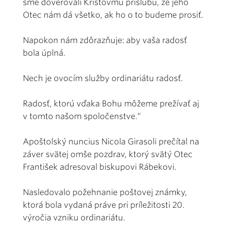
sme dôverovali Kristovmu prísľubu, že jeho
Otec nám dá všetko, ak ho o to budeme prosiť.
Napokon nám zdôrazňuje: aby vaša radosť
bola úplná.
Nech je ovocím služby ordinariátu radosť.
Radosť, ktorú vďaka Bohu môžeme prežívať aj
v tomto našom spoločenstve.“
Apoštolský nuncius Nicola Girasoli prečítal na
záver svätej omše pozdrav, ktorý svätý Otec
František adresoval biskupovi Rábekovi.
Nasledovalo požehnanie poštovej známky,
ktorá bola vydaná práve pri príležitosti 20.
výročia vzniku ordinariátu.