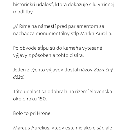
historickú udalosť, ktorá dokazuje silu vrúcnej
modlitby.
„V Ríme na námestí pred parlamentom sa
nachádza monumentálny stĺp Marka Aurelia.
Po obvode stĺpu sú do kameňa vytesané
výjavy z pôsobenia tohto cisára.
Jeden z týchto výjavov dostal názov
Zázračný
dážď
.
Táto udalosť sa odohrala na území Slovenska
okolo roku 150.
Bolo to pri Hrone.
Marcus Aurelius, vtedy ešte nie ako cisár, ale