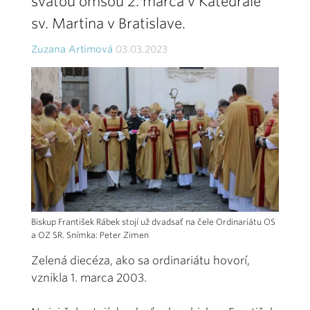
svätou omšou 2. marca v Katedrále
sv. Martina v Bratislave.
Zuzana Artimová
03.03.2023
Biskup František Rábek stojí už dvadsať na čele Ordinariátu OS
a OZ SR. Snímka: Peter Zimen
Zelená diecéza, ako sa ordinariátu hovorí,
vznikla 1. marca 2003.