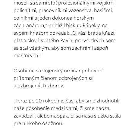
museli sa sami stať profesionálnymi vojakmi,
policajtmi, pracovníkmi väzenstva, hasičmi,
colníkmi a jeden dokonca horským
záchranárom,“ priblížil biskup Rábek a na
svojim kňazom povedal: „O vás, bratia kňazi,
platia slová svätého Pavla: pre všetkých som
sa stal všetkým, aby som zachránil aspoň
niektorých.“
Osobitne sa vojenský ordinár prihovoril
prítomným členom ozbrojených síl
a ozbrojených zborov.
„Teraz po 20 rokoch je čas, aby sme zhodnotili
naše pôsobenie medzi vami, či sme naozaj
zavadzali, alebo naopak, či sa naša služba stala
pre niekoho osožnou.