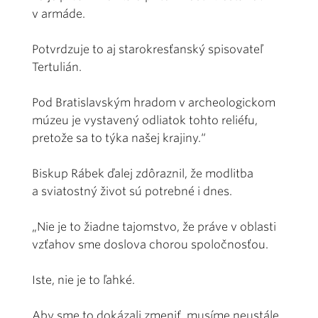
v armáde.
Potvrdzuje to aj starokresťanský spisovateľ
Tertulián.
Pod Bratislavským hradom v archeologickom
múzeu je vystavený odliatok tohto reliéfu,
pretože sa to týka našej krajiny.“
Biskup Rábek ďalej zdôraznil, že modlitba
a sviatostný život sú potrebné i dnes.
„Nie je to žiadne tajomstvo, že práve v oblasti
vzťahov sme doslova chorou spoločnosťou.
Iste, nie je to ľahké.
Aby sme to dokázali zmeniť, musíme neustále