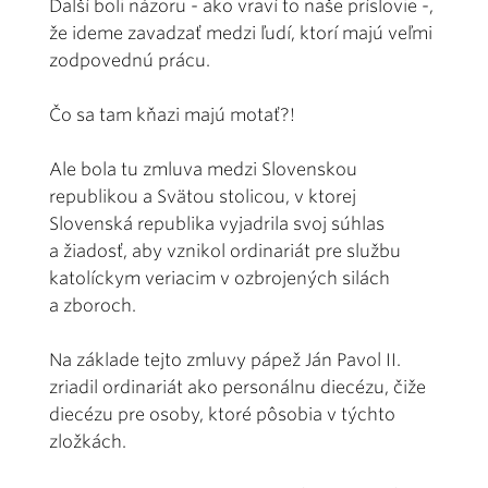
Ďalší boli názoru - ako vraví to naše príslovie -,
že ideme zavadzať medzi ľudí, ktorí majú veľmi
zodpovednú prácu.
Čo sa tam kňazi majú motať?!
Ale bola tu zmluva medzi Slovenskou
republikou a Svätou stolicou, v ktorej
Slovenská republika vyjadrila svoj súhlas
a žiadosť, aby vznikol ordinariát pre službu
katolíckym veriacim v ozbrojených silách
a zboroch.
Na základe tejto zmluvy pápež Ján Pavol II.
zriadil ordinariát ako personálnu diecézu, čiže
diecézu pre osoby, ktoré pôsobia v týchto
zložkách.