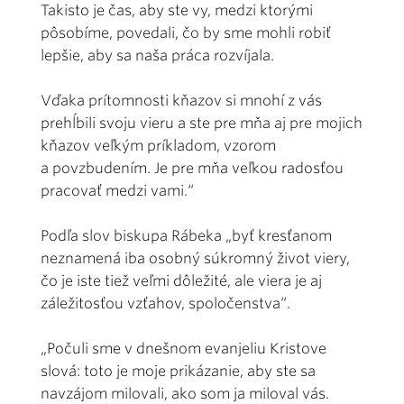
Takisto je čas, aby ste vy, medzi ktorými
pôsobíme, povedali, čo by sme mohli robiť
lepšie, aby sa naša práca rozvíjala.
Vďaka prítomnosti kňazov si mnohí z vás
prehĺbili svoju vieru a ste pre mňa aj pre mojich
kňazov veľkým príkladom, vzorom
a povzbudením. Je pre mňa veľkou radosťou
pracovať medzi vami.“
Podľa slov biskupa Rábeka „byť kresťanom
neznamená iba osobný súkromný život viery,
čo je iste tiež veľmi dôležité, ale viera je aj
záležitosťou vzťahov, spoločenstva“.
„Počuli sme v dnešnom evanjeliu Kristove
slová: toto je moje prikázanie, aby ste sa
navzájom milovali, ako som ja miloval vás.