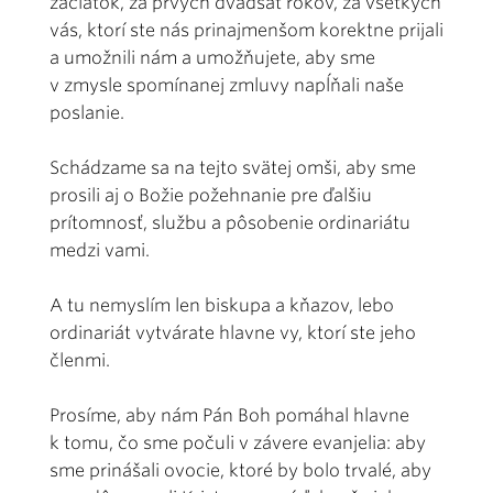
začiatok, za prvých dvadsať rokov, za všetkých
vás, ktorí ste nás prinajmenšom korektne prijali
a umožnili nám a umožňujete, aby sme
v zmysle spomínanej zmluvy napĺňali naše
poslanie.
Schádzame sa na tejto svätej omši, aby sme
prosili aj o Božie požehnanie pre ďalšiu
prítomnosť, službu a pôsobenie ordinariátu
medzi vami.
A tu nemyslím len biskupa a kňazov, lebo
ordinariát vytvárate hlavne vy, ktorí ste jeho
členmi.
Prosíme, aby nám Pán Boh pomáhal hlavne
k tomu, čo sme počuli v závere evanjelia: aby
sme prinášali ovocie, ktoré by bolo trvalé, aby