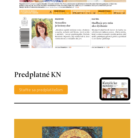
Predplatné KN
Staňte sa predplatiteľom