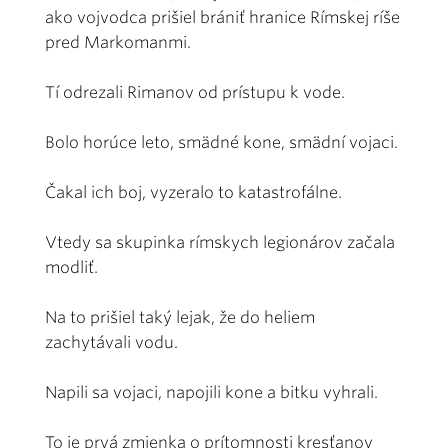
ako vojvodca prišiel brániť hranice Rímskej ríše
pred Markomanmi.
Tí odrezali Rimanov od prístupu k vode.
Bolo horúce leto, smädné kone, smädní vojaci.
Čakal ich boj, vyzeralo to katastrofálne.
Vtedy sa skupinka rímskych legionárov začala
modliť.
Na to prišiel taký lejak, že do heliem
zachytávali vodu.
Napili sa vojaci, napojili kone a bitku vyhrali.
To je prvá zmienka o prítomnosti kresťanov