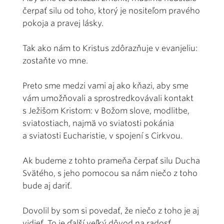
čerpať silu od toho, ktorý je nositeľom pravého
pokoja a pravej lásky.
Tak ako nám to Kristus zdôrazňuje v evanjeliu:
zostaňte vo mne.
Preto sme medzi vami aj ako kňazi, aby sme
vám umožňovali a sprostredkovávali kontakt
s Ježišom Kristom: v Božom slove, modlitbe,
sviatostiach, najmä vo sviatosti pokánia
a sviatosti Eucharistie, v spojení s Cirkvou.
Ak budeme z tohto prameňa čerpať silu Ducha
Svätého, s jeho pomocou sa nám niečo z toho
bude aj dariť.
Dovolil by som si povedať, že niečo z toho je aj
vidieť. To je ďalší veľký dôvod na radosť