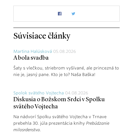
Súvisiace články
Martina Halúsková
05.08.2026
A bola svadba
Šaty s vlečkou, striebrom vyšívané, ale princezná to
nie je, jasný pane. Kto je to? Naša Baška!
Spolok svätého Vojtecha
04.08.2026
Diskusia o Božskom Srdci v Spolku
svätého Vojtecha
Na nádvorí Spolku svätého Vojtecha v Trnave
prebehla 30. júla prezentácia knihy
Prebúdzanie
milosrdenstva
.