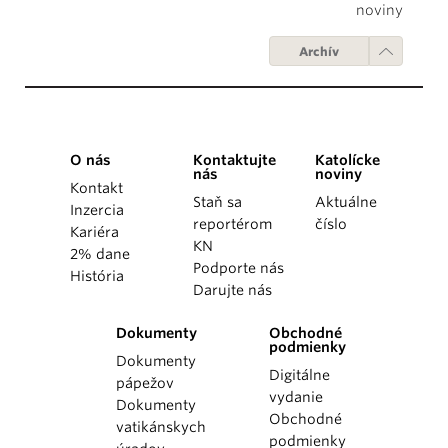
noviny
Archív
O nás
Kontaktujte
Katolícke
nás
noviny
Kontakt
Staň sa
Aktuálne
Inzercia
reportérom
číslo
Kariéra
KN
2% dane
Podporte nás
História
Darujte nás
Dokumenty
Obchodné
podmienky
Dokumenty
Digitálne
pápežov
vydanie
Dokumenty
Obchodné
vatikánskych
podmienky