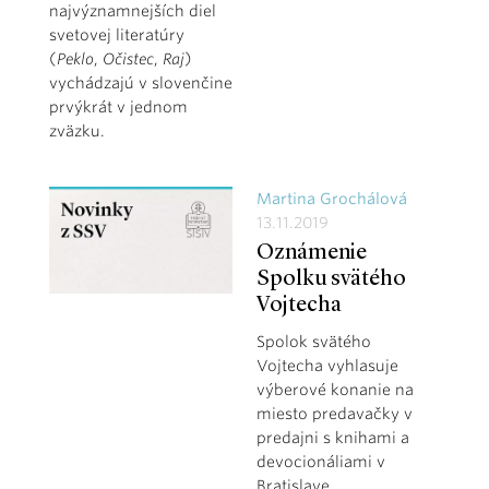
najvýznamnejších diel
svetovej literatúry
(
Peklo
,
Očistec
,
Raj
)
vychádzajú v slovenčine
prvýkrát v jednom
zväzku.
Martina Grochálová
13.11.2019
Oznámenie
Spolku svätého
Vojtecha
Spolok svätého
Vojtecha vyhlasuje
výberové konanie na
miesto predavačky v
predajni s knihami a
devocionáliami v
Bratislave.