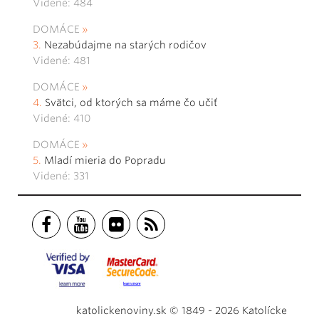
Videné: 484
DOMÁCE
Nezabúdajme na starých rodičov
Videné: 481
DOMÁCE
Svätci, od ktorých sa máme čo učiť
Videné: 410
DOMÁCE
Mladí mieria do Popradu
Videné: 331
katolickenoviny.sk © 1849 - 2026 Katolícke