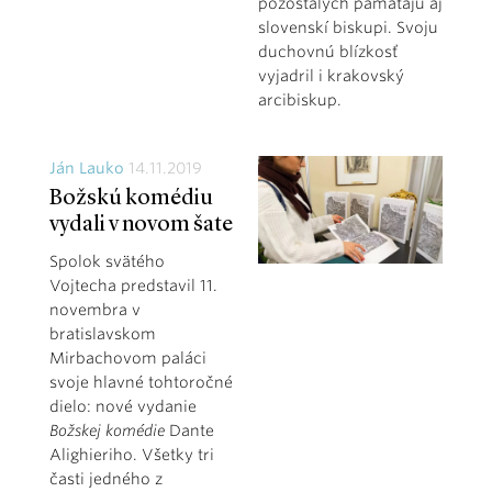
pozostalých pamätajú aj
slovenskí biskupi. Svoju
duchovnú blízkosť
vyjadril i krakovský
arcibiskup.
Ján Lauko
14.11.2019
Božskú komédiu
vydali v novom šate
Spolok svätého
Vojtecha predstavil 11.
novembra v
bratislavskom
Mirbachovom paláci
svoje hlavné tohtoročné
dielo: nové vydanie
Božskej komédie
Dante
Alighieriho. Všetky tri
časti jedného z