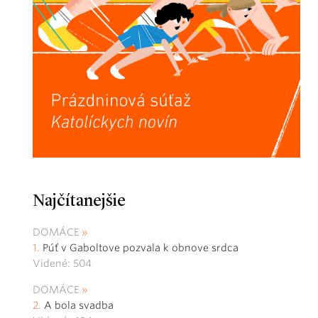
Najčítanejšie
DOMÁCE
Púť v Gaboltove pozvala k obnove srdca
Videné: 504
DOMÁCE
A bola svadba