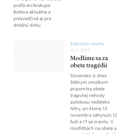
podľa arcibiskupa
Bobera aktuálna a
presvedčivá aj pre
dnešnú dobu.
Katolícke noviny
15.11.2019
Modlíme sa za
obete tragédií
Slovensko si dnes
štátnym smútkom
pripomína obete
tragickej nehody
autobusu neďaleko
Nitry, pri ktorej 13.
novembra zahynulo 12
ľudí a 17 sa zranilo. V
modlitbách na obete a