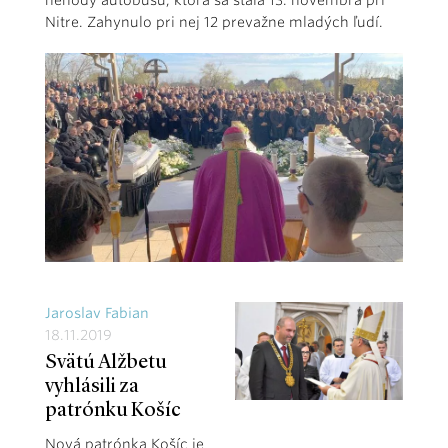
nehody autobusu, ktorá sa stala 13. novembra pri
Nitre. Zahynulo pri nej 12 prevažne mladých ľudí.
Jaroslav Fabian
18.11.2019
Svätú Alžbetu
vyhlásili za
patrónku Košíc
Nová patrónka Košíc je