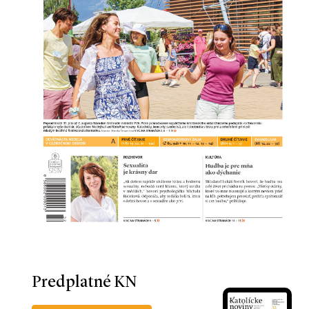
Predplatné KN