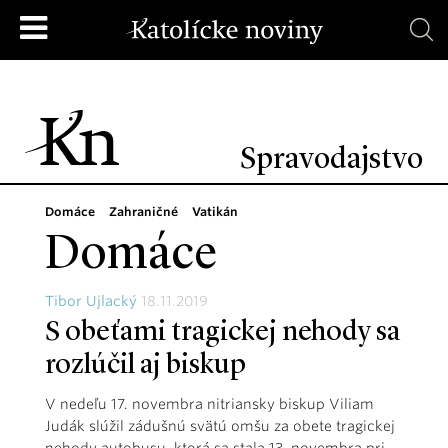
Spravodajstvo
Domáce
Zahraničné
Vatikán
Domáce
Tibor Ujlacký
18.11.2019
S obeťami tragickej nehody sa
rozlúčil aj biskup
V nedeľu 17. novembra nitriansky biskup Viliam
Judák slúžil zádušnú svätú omšu za obete tragickej