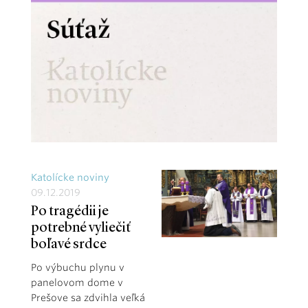
Katolícke noviny
09.12.2019
Po tragédii je
potrebné vyliečiť
boľavé srdce
Po výbuchu plynu v
panelovom dome v
Prešove sa zdvihla veľká