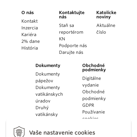
O nás
Kontaktujte
Katolícke
nás
noviny
Kontakt
Staň sa
Aktuálne
Inzercia
reportérom
číslo
Kariéra
KN
2% dane
Podporte nás
História
Darujte nás
Dokumenty
Obchodné
podmienky
Dokumenty
Digitálne
pápežov
vydanie
Dokumenty
Obchodné
vatikánskych
podmienky
úradov
GDPR
Druhý
Používanie
vatikánsky
cookies
koncil
Dokumenty
Vaše nastavenie cookies
KBS