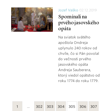
Jozef Vaško
02.12.2019
Spomínali na
prvého jasovského
opáta
Na sviatok svätého
apoštola Ondreja
uplynulo 240 rokov od
chvíle, čo si Pán povolal
do večnosti prvého
jasovského opáta
Andreja Sauberera,
ktorý viedol opátstvo od
roku 1774 do roku 1779.
1
…
302
303
304
305
306
307