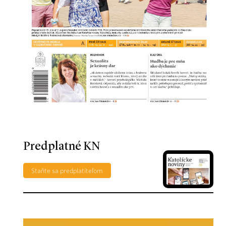
Predplatné KN
Staňte sa predplatiteľom