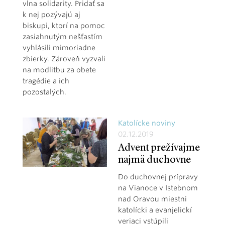
vlna solidarity. Pridať sa
k nej pozývajú aj
biskupi, ktorí na pomoc
zasiahnutým nešťastím
vyhlásili mimoriadne
zbierky. Zároveň vyzvali
na modlitbu za obete
tragédie a ich
pozostalých.
Katolícke noviny
02.12.2019
Advent prežívajme
najmä duchovne
Do duchovnej prípravy
na Vianoce v Istebnom
nad Oravou miestni
katolícki a evanjelickí
veriaci vstúpili