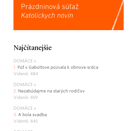
Najčítanejšie
DOMÁCE
Púť v Gaboltove pozvala k obnove srdca
Videné: 484
DOMÁCE
Nezabúdajme na starých rodičov
Videné: 459
DOMÁCE
A bola svadba
Videné: 445