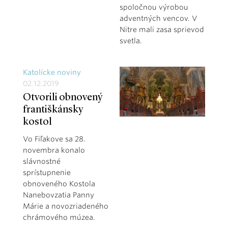
spoločnou výrobou
adventných vencov. V
Nitre mali zasa sprievod
svetla.
Katolícke noviny
02.12.2019
Otvorili obnovený
františkánsky
kostol
Vo Fiľakove sa 28.
novembra konalo
slávnostné
sprístupnenie
obnoveného Kostola
Nanebovzatia Panny
Márie a novozriadeného
chrámového múzea.