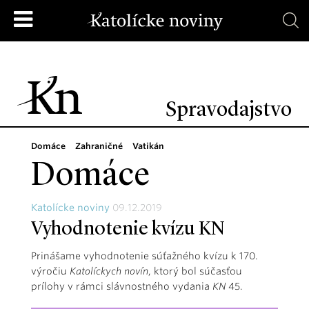
Spravodajstvo
Domáce
Zahraničné
Vatikán
Domáce
Katolícke noviny
09.12.2019
Vyhodnotenie kvízu KN
Prinášame vyhodnotenie súťažného kvízu k 170.
výročiu
Katolíckych novín
, ktorý bol súčasťou
prílohy v rámci slávnostného vydania
KN
45.